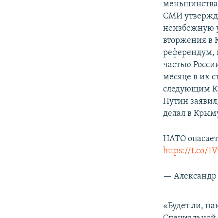
меньшинства
СМИ утвержда
неизбежную у
вторжения в 
референдум, н
частью Росси
месяце в их 
следующим Кр
Путин заявил,
делал в Крым
НАТО опасаетс
https://t.co/1
— Александр 
«Будет ли, на