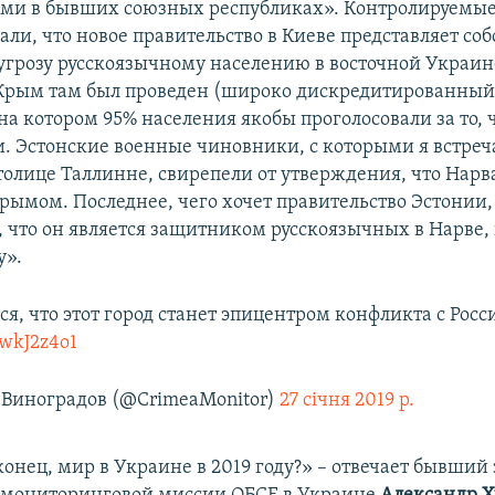
ми в бывших союзных республиках». Контролируемы
ли, что новое правительство в Киеве представляет соб
грозу русскоязычному населению в восточной Украин
Крым там был проведен (широко дискредитированный
а котором 95% населения якобы проголосовали за то, 
и. Эстонские военные чиновники, с которыми я встреча
столице Таллинне, свирепели от утверждения, что Нарв
ымом. Последнее, чего хочет правительство Эстонии, 
 что он является защитником русскоязычных в Нарве, 
у».
я, что этот город станет эпицентром конфликта с Росс
VwkJ2z4o1
Виноградов (@CrimeaMonitor)
27 січня 2019 р.
конец, мир в Украине в 2019 году?» – отвечает бывший