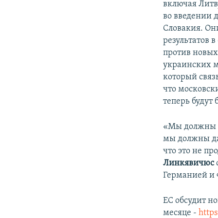
включая Литв
во введении 
Словакия. Он
результатов 
против новых
украинских м
который связы
что московск
теперь будут
«Мы должны п
мы должны да
что это не п
Линкявичюс
Германией и
ЕС обсудит н
месяце -
http