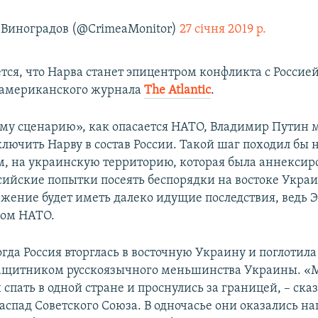
Виноградов (@CrimeaMonitor)
27 січня 2019 р.
тся, что Нарва станет эпицентром конфликта с Россией
 американского журнала
The Atlantic
.
му сценарию», как опасается НАТО, Владимир Путин 
ключить Нарву в состав России. Такой шаг походил бы 
м, на украинскую территорию, которая была аннексиро
ссийские попытки посеять беспорядки на востоке Укра
ржение будет иметь далеко идущие последствия, ведь 
ном НАТО.
когда Россия вторглась в восточную Украину и поглотил
 защитником русскоязычного меньшинства Украины. 
 спать в одной стране и проснулись за границей, – ска
распад Советского Союза. В одночасье они оказались 