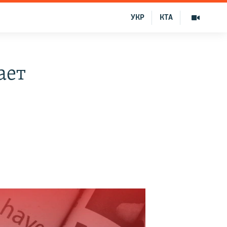
УКР
КТА
ает