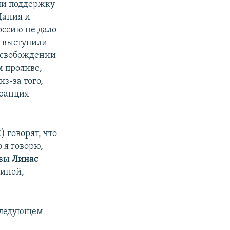
ли поддержку
Дания и
оссию не дало
ы выступили
 освобождении
м проливе,
з-за того,
Франция
 говорят, что
 я говорю,
твы
Линас
аиной,
 следующем