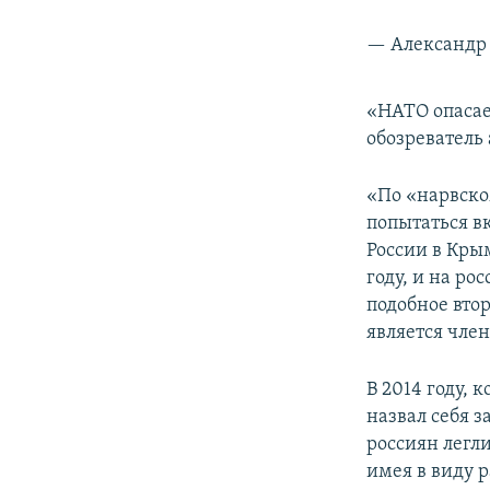
— Александр 
«НАТО опасае
обозреватель
«По «нарвско
попытаться в
России в Кры
году, и на ро
подобное вто
является чле
В 2014 году, 
назвал себя
россиян легли
имея в виду 