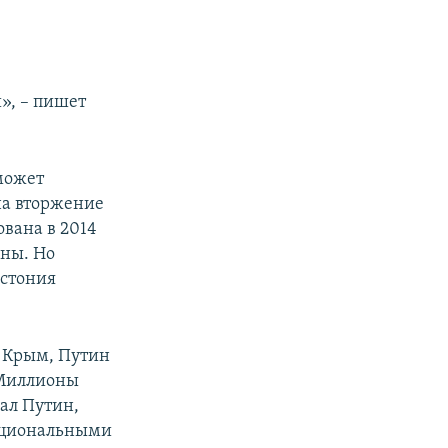
», – пишет
может
на вторжение
вана в 2014
ины. Но
Эстония
а Крым, Путин
«Миллионы
зал Путин,
национальными