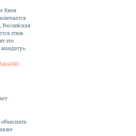
ые Киев
сключается
, Российская
ется этим
ят это
 мандату».
IS4o6743
ает
 объяснить
также