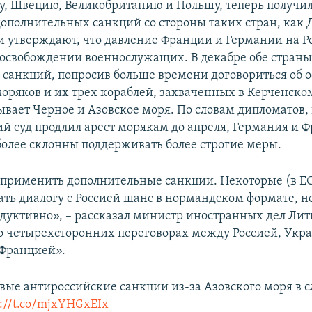
у, Швецию, Великобританию и Польшу, теперь получи
дополнительных санкций со стороны таких стран, как 
и утверждают, что давление Франции и Германии на Р
в освобождении военнослужащих. В декабре обе стран
 санкций, попросив больше времени договориться об
оряков и их трех кораблей, захваченных в Керченско
вает Черное и Азовское моря. По словам дипломатов, и
ий суд продлил арест морякам до апреля, Германия и 
 более склонны поддерживать более строгие меры.
рименить дополнительные санкции. Некоторые (в ЕС)
ть диалогу с Россией шанс в нормандском формате, но
родуктивно», – рассказал министр иностранных дел Ли
о четырехсторонних переговорах между Россией, Укр
 Францией».
овые антироссийские санкции из-за Азовского моря в
s://t.co/mjxYHGxEIx