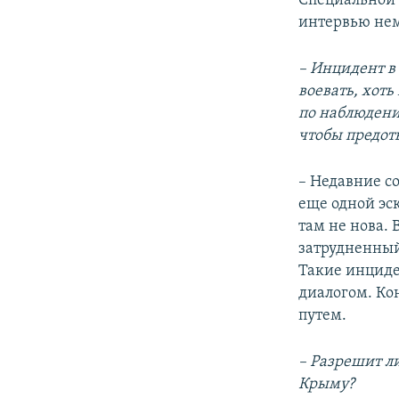
Специальной
интервью не
– Инцидент в
воевать, хот
по наблюдени
чтобы предот
– Недавние с
еще одной эс
там не нова.
затрудненный
Такие инциде
диалогом. Ко
путем.
– Разрешит л
Крыму?