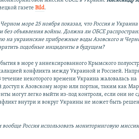
 мониторинговой миссии ОБСЕ в Украине
Александр 
мецкой газете
Bild
.
 Черном море 25 ноября показал, что Россия и Украин
ь и без объявления войны. Должна ли ОБСЕ распростра
ю на украинские прибрежные воды Азовского и Черно
вратить подобные инциденты в будущем?
обытия в море у аннексированного Крымского полуост
калацией конфликта между Украиной и Россией. Нап
 В течение некоторого времени Украина жаловалась на
 доступ к Азовскому морю или портам, таким как Мар
нты могут легко выйти из-под контроля, если они не
нфликт внутри и вокруг Украины не может быть реше
и вообще Россия использовать мониторинговую мисси