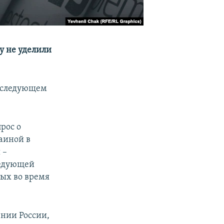
у не уделили
в следующем
рос о
аиной в
 –
ледующей
ных во время
нии России,