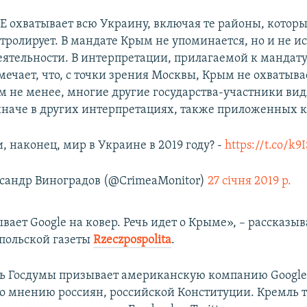
Е охватывает всю Украину, включая те районы, котор
нтролирует. В мандате Крым не упоминается, но и не и
деятельности. В интерпретации, прилагаемой к мандату
мечает, что, с точки зрения Москвы, Крым не охватыва
м не менее, многие другие государства-участники вид
наче в других интерпретациях, также приложенных к
и, наконец, мир в Украине в 2019 году? -
https://t.co/k9
сандр Виноградов (@CrimeaMonitor)
27 січня 2019 р.
ает Google на ковер. Речь идет о Крыме», – рассказыв
 польской газеты
Rzeczpospolita
.
ь Госдумы призывает американскую компанию Google
о мнению россиян, российской Конституции. Кремль 