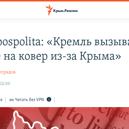
pospolita: «Кремль вызыв
e на ковер из-за Крыма»
оградов
 12:30
ся
Читать без VPN