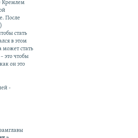
е Кремлем
ой
е. После
)
чтобы стать
лся в этом
а может стать
– это чтобы
как он это
ией -
 замглавы