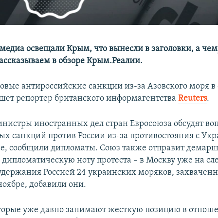
медиа освещали Крым, что вынесли в заголовки, а чем
ассказываем в обзоре Крым.Реалии.
новые антироссийские санкции из-за Азовского моря 
ишет репортер британского информагентства
Reuters
.
инистры иностранных дел стран Евросоюза обсудят воп
ых санкций против России из-за противостояния с Укр
е, сообщили дипломаты. Союз также отправит демарш
дипломатическую ноту протеста – в Москву уже на с
 удержания Россией 24 украинских моряков, захвачен
ноябре, добавили они.
торые уже давно занимают жесткую позицию в отноше