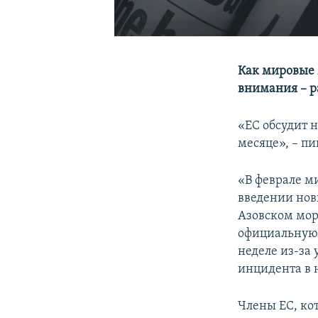
Как мировые 
внимания – р
«ЕС обсудит 
месяце», – п
«В феврале м
введении нов
Азовском мор
официальную 
неделе из-за
инцидента в 
Члены ЕС, ко