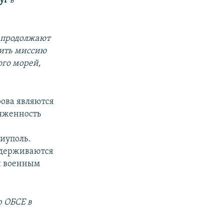
Хуг
в
а продолжают
нить миссию
го морей,
рова являются
ряженность
иуполь.
 сдерживаются
н военным
ю ОБСЕ в