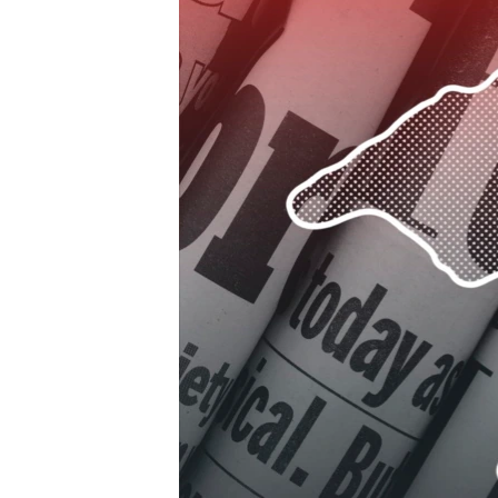
ПОБЕДИТЕЛЕЙ НЕ СУДЯТ?
КРЫМ.НЕПОКОРЕННЫЙ
ELIFBE
УКРАИНСКАЯ ПРОБЛЕМА КРЫМА