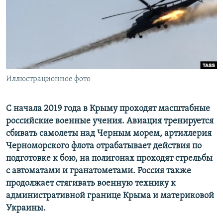
ПРИСОЕДИНЯЙТЕСЬ!
ПОБЕДИТЕЛЕЙ НЕ СУДЯТ?
КРЫМ.НЕПОКОРЕННЫЙ
ELIFBE
УКРАИНСКАЯ ПРОБЛЕМА КРЫМА
Все сайты RFE/RL
Иллюстрационное фото
С начала 2019 года в Крыму проходят масштабные
российские военные учения. Авиация тренируется
сбивать самолеты над Черным морем, артиллерия
Черноморского флота отрабатывает действия по
подготовке к бою, на полигонах проходят стрельбы
с автоматами и гранатометами. Россия также
продолжает стягивать военную технику к
административной границе Крыма и материковой
Украины.