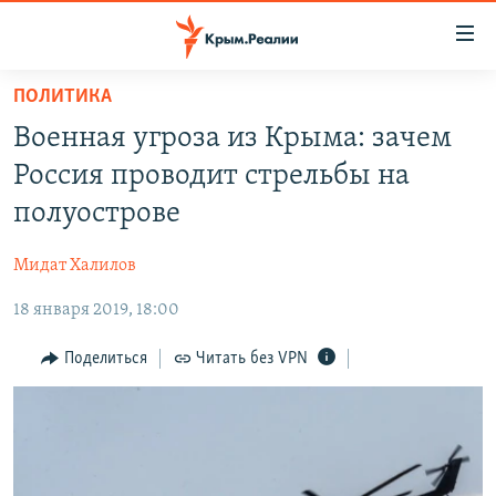
Доступность
ссылки
Вернуться
ПОЛИТИКА
к
НОВОСТИ
Военная угроза из Крыма: зачем
основному
СПЕЦПРОЕКТЫ
содержанию
Россия проводит стрельбы на
ВОДА
Вернутся
ГРУЗ 200
полуострове
к
ИСТОРИЯ
КАРТА ВОЕННЫХ ОБЪЕКТОВ КРЫМА
главной
Мидат Халилов
ЕЩЕ
11 ЛЕТ ОККУПАЦИИ КРЫМА. 11 ИСТОРИЙ СОПРОТИВЛЕНИЯ
навигации
Вернутся
18 января 2019, 18:00
РАДІО СВОБОДА
ИНТЕРАКТИВ
к
КАК ОБОЙТИ БЛОКИРОВКУ
ИНФОГРАФИКА
Поделиться
Читать без VPN
поиску
ТЕЛЕПРОЕКТ КРЫМ.РЕАЛИИ
Українською
СОВЕТЫ ПРАВОЗАЩИТНИКОВ
Qırımtatar
ПРОПАВШИЕ БЕЗ ВЕСТИ