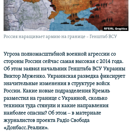
ПРИСОЕДИНЯЙТЕСЬ!
ПОБЕДИТЕЛЕЙ НЕ СУДЯТ?
КРЫМ.НЕПОКОРЕННЫЙ
ELIFBE
Россия наращивает армию на границе – Генштаб ВСУ
УКРАИНСКАЯ ПРОБЛЕМА КРЫМА
Все сайты RFE/RL
Угроза полномасштабной военной агрессии со
стороны России сейчас самая высокая с 2014 года.
Об этом заявил начальник Генштаба ВСУ Украины
Виктор Муженко. Украинская разведка фиксирует
значительные изменения в структуре войск
России. Какие новые подразделения Кремль
разместил на границе с Украиной, сколько
техники туда стянули и какие направления
наиболее опасны? Об этом ‒ в материале
журналистов проекта Радіо Свобода
«Донбасс.Реалии».