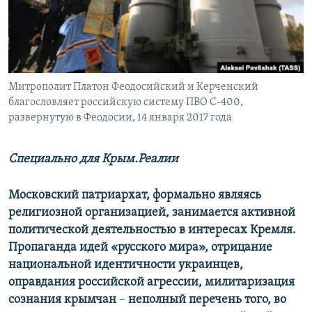
ПРИСОЕДИНЯЙТЕСЬ!
ПОБЕДИТЕЛЕЙ НЕ СУДЯТ?
КРЫМ.НЕПОКОРЕННЫЙ
ELIFBE
Митрополит Платон Феодосийский и Керченский
УКРАИНСКАЯ ПРОБЛЕМА КРЫМА
благословляет российскую систему ПВО С-400,
Все сайты RFE/RL
развернутую в Феодосии, 14 января 2017 года
Специально для Крым.Реалии
Московский патриархат, формально являясь
религиозной организацией, занимается активной
политической деятельностью в интересах Кремля.
Пропаганда идей «русского мира», отрицание
национальной идентичности украинцев,
оправдания российской агрессии, милитаризация
сознания крымчан
–
неполный перечень того, во