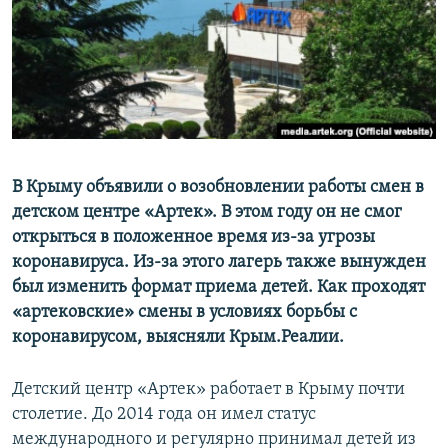
ПРИСОЕДИНЯЙТЕСЬ!
ПОБЕДИТЕЛЕЙ НЕ СУДЯТ?
КРЫМ.НЕПОКОРЕННЫЙ
ELIFBE
УКРАИНСКАЯ ПРОБЛЕМА КРЫМА
Все сайты RFE/RL
В Крыму объявили о возобновлении работы смен в
детском центре «Артек».
В этом году он не смог
открыться в положенное время из-за угрозы
коронавируса. Из-за этого лагерь также вынужден
был изменить формат приема детей. Как проходят
«артековские» смены в условиях борьбы с
коронавирусом, выясняли Крым.Реалии.
Детский центр «Артек» работает в Крыму почти
столетие. До 2014 года он имел статус
международного и регулярно принимал детей из