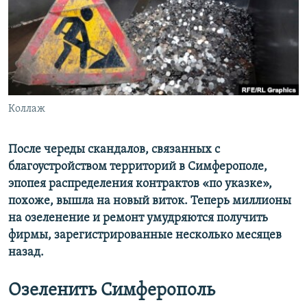
ПРИСОЕДИНЯЙТЕСЬ!
ПОБЕДИТЕЛЕЙ НЕ СУДЯТ?
КРЫМ.НЕПОКОРЕННЫЙ
ELIFBE
УКРАИНСКАЯ ПРОБЛЕМА КРЫМА
Все сайты RFE/RL
Коллаж
После череды скандалов, связанных с
благоустройством территорий в Симферополе,
эпопея распределения контрактов «по указке»,
похоже, вышла на новый виток. Теперь миллионы
на озеленение и ремонт умудряются получить
фирмы, зарегистрированные несколько месяцев
назад.
Озеленить Симферополь