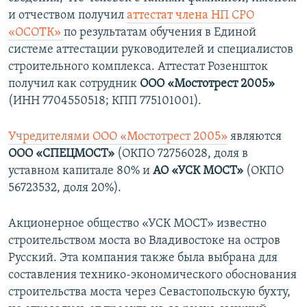
и отчеством получил
аттестат члена НП СРО
«ОСОТК»
по результатам обучения в Единой
системе аттестации руководителей и специалистов
строительного комплекса. Аттестат Розеншток
получил как сотрудник
ООО «Мостотрест 2005»
(ИНН 7704550518; КПП 775101001).
Учредителями ООО «Мостотрест 2005»
являются
ООО «СПЕЦМОСТ»
(ОКПО 72756028, доля в
уставном капитале 80% и
АО «УСК МОСТ»
(ОКПО
56723532, доля 20%).
Акционерное общество «УСК МОСТ» известно
строительством моста во Владивостоке на остров
Русский. Эта компания также была выбрана для
составления технико-экономического обоснования
строительства моста через Севастопольскую бухту,