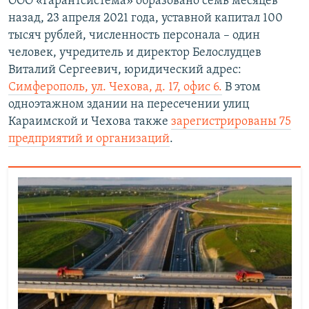
ООО «Гарантсистема» образовано семь месяцев
назад, 23 апреля 2021 года, уставной капитал 100
тысяч рублей, численность персонала – один
человек, учредитель и директор Белослудцев
Виталий Сергеевич, юридический адрес:
Симферополь, ул. Чехова, д. 17, офис 6.
В этом
одноэтажном здании на пересечении улиц
Караимской и Чехова также
зарегистрированы 75
предприятий и организаций
.