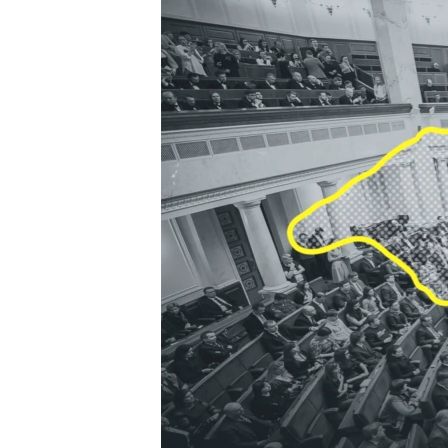
ПОБЕДИТЕЛЕЙ НЕ СУДЯТ?
КРЫМ.НЕПОКОРЕННЫЙ
ELIFBE
УКРАИНСКАЯ ПРОБЛЕМА КРЫМА