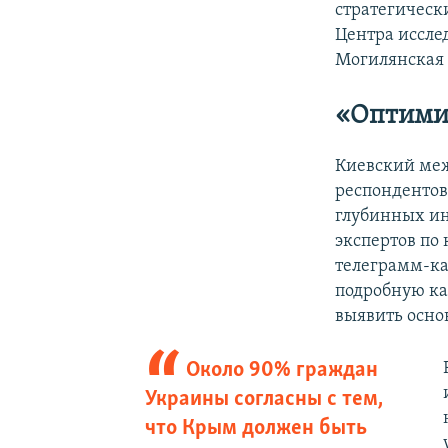
стратегическ
Центра иссле
Могилянская
«
Оптими
Киевский ме
респондентов
глубинных ин
экспертов по
телеграмм-ка
подробную ка
выявить осно
Около 90% граждан
Украины согласны с тем,
что Крым должен быть