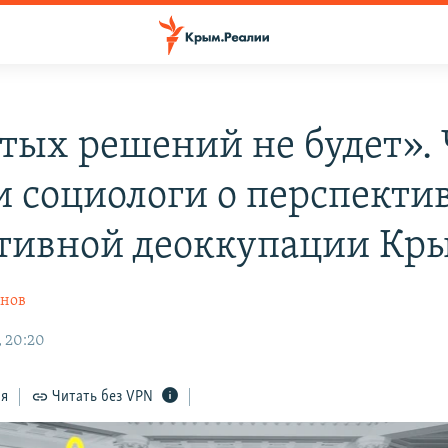
тых решений не будет». 
и социологи о перспекти
тивной деоккупации Кр
онов
, 20:20
ся
Читать без VPN