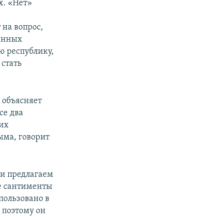
х. «Нет»
на вопрос,
шенных
ую республику,
 стать
 объясняет
се два
 их
ыма, говорит
 и предлагаем
ые сантименты
пользовано в
 поэтому он