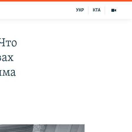
УКР
КТА
Что
вах
ыма