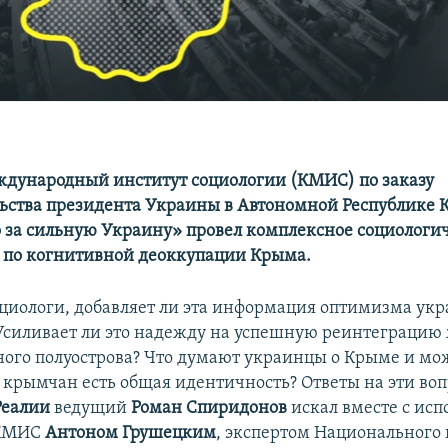
дународный институт социологии (КМИС) по заказу
льства президента Украины в Автономной Республике 
 за сильную Украину» провел комплексное социологи
 по когнитивной деоккупации Крыма.
оциологи, добавляет ли эта информация оптимизма ук
 Усиливает ли это надежду на успешную реинтеграцию
ого полуострова? Что думают украинцы о Крыме и мо
у крымчан есть общая идентичность? Ответы на эти во
Реалии
ведущий
Роман Спиридонов
искал вместе с ис
 КМИС
Антоном Грушецким
, экспертом Национального 