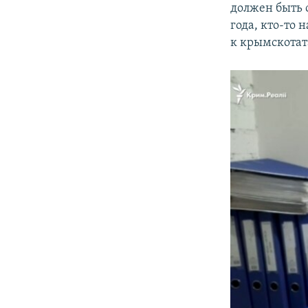
должен быть о
года, кто-то 
к крымскотат