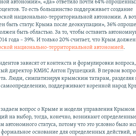
ной автономии», «да» ответило почти 64% опрошенны
роцентов. То есть большинство поддерживает создание
ской национально-территориальной автономии. А вот 
н быть статус Крыма после деоккупации», 36% опро
должен быть областью. За то, чтобы оставить автономн
014 года – 39%. И только 20% считает, что Крым должен
рской национально-территориальной автономией
.
ндентов зависят от контекста и формулировки вопроса,
ый директор КМИС Антон Грушецкий. В первом вопро
ета. Люди, симпатизируя крымским татарам, разделяя
 самоопределению, поддерживают коренной народ Кр
 задаем вопрос о Крыме и модели управления Крымом
ций на выбор, тогда, конечно, возникают определенн
 автономного статуса, потому что это условно было ис
ак формальное основание для определенных действий, и