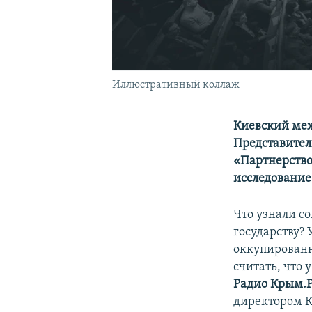
Иллюстративный коллаж
Киевский меж
П
редставите
«Партнерство
исследование
Что узнали с
государству?
оккупированн
считать, что 
Радио Крым.
директором