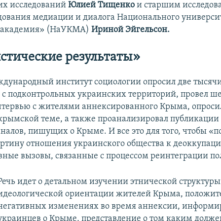
их исследований
Юлией Тищенко
и старшим исследов
дования медиации и диалога Национального универси
 академия» (НаУКМА)
Ириной Эйгельсон
.
стические результаты
»
ждународный институт социологии
опросил две тысяч
 с подконтрольных украинских территорий, провел ше
тервью с жителями аннексированного Крыма, опроси
 крымской теме, а также проанализировал публикации 
налов, пишущих о Крыме. И все это для того, чтобы «п
ртину отношения украинского общества к деоккупац
вные вызовы, связанные с процессом реинтеграции по
Речь идет о детальном изучении этнической структуры
идеологической ориентации жителей Крыма, положит
негативных изменениях во время аннексии, информи
украинцев о Крыме, представление о том каким долж