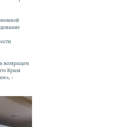
тономной
ледование
ности
ть возвращен
 что Крым
ое», –