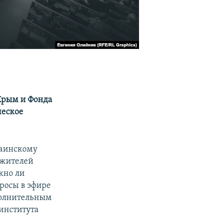
Крым и Фонда
ческое
раинскому
 жителей
жно ли
просы в эфире
полнительным
института