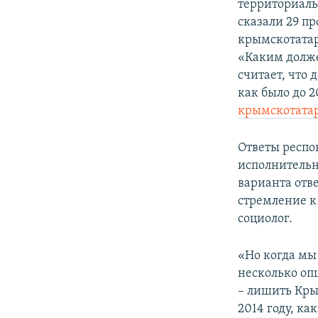
территориаль
сказали 29 п
крымскотатар
«Каким долже
считает, что 
как было до 2
крымскотата
Ответы респо
исполнительн
варианта отв
стремление к
социолог.
«Но когда мы
несколько оп
– лишить Крым
2014 году, к