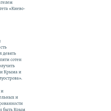
ателем
тета «Киево-
и
сть
л девять
пяти сотен
олучить
ии Крыма и
луострова».
 и
ельных и
рованности
ен быть Крым