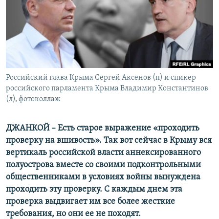
ПРИСОЕДИНЯЙТЕСЬ!
ПОБЕДИТЕЛЕЙ НЕ СУДЯТ?
КРЫМ.НЕПОКОРЕННЫЙ
ELIFBE
УКРАИНСКАЯ ПРОБЛЕМА КРЫМА
Все сайты RFE/RL
Российский глава Крыма Сергей Аксенов (п) и спикер
российского парламента Крыма Владимир Константинов
(л), фотоколлаж
ДЖАНКОЙ – Есть старое выражение «проходить
проверку на вшивость». Так вот сейчас в Крыму вся
вертикаль российской власти аннексированного
полуострова вместе со своими подконтрольными
общественниками в условиях войны вынуждена
проходить эту проверку. С каждым днем эта
проверка выдвигает им все более жесткие
требования, но они ее не походят.