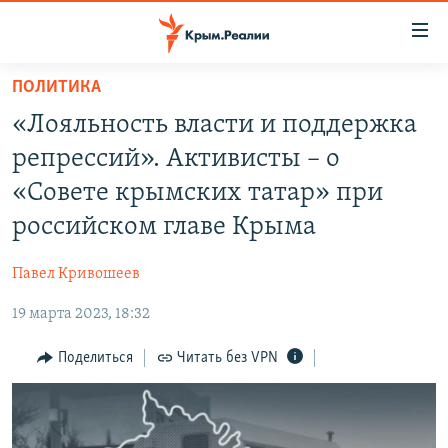
Доступность
ссылки
Вернуться
ПОЛИТИКА
к
НОВОСТИ
«Лояльность власти и поддержка
основному
СПЕЦПРОЕКТЫ
содержанию
репрессий». Активисты – о
ВОДА
Вернутся
ГРУЗ 200
«Совете крымских татар» при
к
ИСТОРИЯ
КАРТА ВОЕННЫХ ОБЪЕКТОВ КРЫМА
российском главе Крыма
главной
ЕЩЕ
11 ЛЕТ ОККУПАЦИИ КРЫМА. 11 ИСТОРИЙ СОПРОТИВЛЕНИЯ
навигации
Павел Кривошеев
Вернутся
РАДІО СВОБОДА
ИНТЕРАКТИВ
к
19 марта 2023, 18:32
КАК ОБОЙТИ БЛОКИРОВКУ
ИНФОГРАФИКА
поиску
Поделиться
Читать без VPN
ТЕЛЕПРОЕКТ КРЫМ.РЕАЛИИ
Українською
СОВЕТЫ ПРАВОЗАЩИТНИКОВ
Qırımtatar
ПРОПАВШИЕ БЕЗ ВЕСТИ