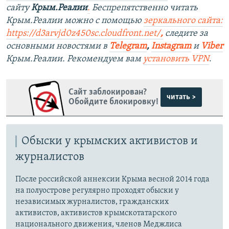
сайту
Крым.Реалии
.
Беспрепятственно читать
Крым.Реалии можно с помощью
зеркального сайта:
https://d3arvjd0z450sc.cloudfront.net/
,
следите за
основными новостями в
Telegram
,
Instagram
и
Viber
Крым.Реалии. Рекомендуем вам
установить VPN
.
Сайт заблокирован?
читать >
Обойдите блокировку!
Обыски у крымских активистов и
журналистов
После российской аннексии Крыма весной 2014 года
на полуострове регулярно проходят обыски у
независимых журналистов, гражданских
активистов, активистов крымскотатарского
национального движения, членов Меджлиса