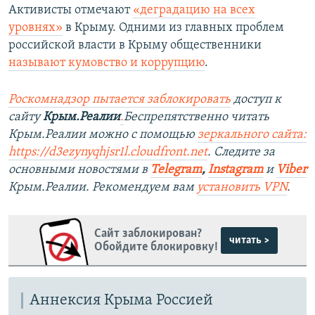
Активисты отмечают
«деградацию на всех
уровнях»
в Крыму. Одними из главных проблем
российской власти в Крыму общественники
называют кумовство и коррупцию
.
Роскомнадзор пытается заблокировать
доступ к
сайту
Крым.Реалии
.
Беспрепятственно читать
Крым.Реалии можно с помощью
зеркального сайта:
https://d3ezynyqhjsr1l.cloudfront.net
. Следите за
основными новостями в
Telegram
,
Instagram
и
Viber
Крым.Реалии. Рекомендуем вам
установить VPN
.
Сайт заблокирован?
читать >
Обойдите блокировку!
Аннексия Крыма Россией