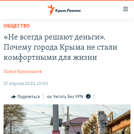
Доступность
ссылки
Вернуться
ОБЩЕСТВО
к
НОВОСТИ
«Не всегда решают деньги».
основному
СПЕЦПРОЕКТЫ
содержанию
Почему города Крыма не стали
ВОДА
Вернутся
ГРУЗ 200
комфортными для жизни
к
ИСТОРИЯ
КАРТА ВОЕННЫХ ОБЪЕКТОВ КРЫМА
главной
Павел Кривошеев
ЕЩЕ
11 ЛЕТ ОККУПАЦИИ КРЫМА. 11 ИСТОРИЙ СОПРОТИВЛЕНИЯ
навигации
Вернутся
27 апреля 2023, 13:00
РАДІО СВОБОДА
ИНТЕРАКТИВ
к
КАК ОБОЙТИ БЛОКИРОВКУ
ИНФОГРАФИКА
Поделиться
Читать без VPN
поиску
ТЕЛЕПРОЕКТ КРЫМ.РЕАЛИИ
Українською
СОВЕТЫ ПРАВОЗАЩИТНИКОВ
Qırımtatar
ПРОПАВШИЕ БЕЗ ВЕСТИ