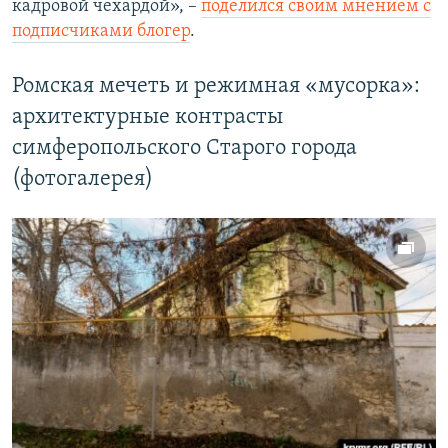
кадровой чехардой», –
поделился своим мнением с
подписчиками блогер
.
Ромская мечеть и режимная «мусорка»:
архитектурные контрасты
симферопольского Старого города
(фотогалерея)