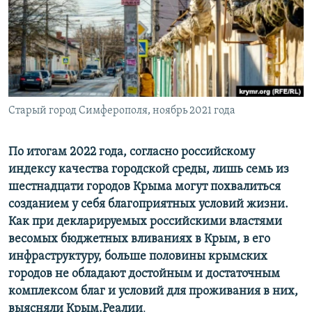
ПРИСОЕДИНЯЙТЕСЬ!
ПОБЕДИТЕЛЕЙ НЕ СУДЯТ?
КРЫМ.НЕПОКОРЕННЫЙ
ELIFBE
УКРАИНСКАЯ ПРОБЛЕМА КРЫМА
Все сайты RFE/RL
Старый город Симферополя, ноябрь 2021 года
По итогам 2022 года, согласно российскому
индексу качества городской среды, лишь семь из
шестнадцати городов Крыма могут похвалиться
созданием у себя благоприятных условий жизни.
Как при декларируемых российскими властями
весомых бюджетных вливаниях в Крым, в его
инфраструктуру, больше половины крымских
городов не обладают достойным и достаточным
комплексом благ и условий для проживания в них,
выясняли Крым.Реалии
.