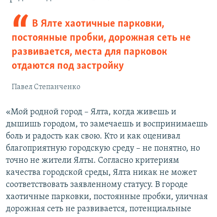
щ
и
и
й
В Ялте хаотичные парковки,
й
с
постоянные пробки, дорожная сеть не
с
л
развивается, места для парковок
л
а
отдаются под застройку
а
й
й
д
Павел Степанченко
д
«Мой родной город – Ялта, когда живешь и
дышишь городом, то замечаешь и воспринимаешь
боль и радость как свою. Кто и как оценивал
благоприятную городскую среду – не понятно, но
точно не жители Ялты. Согласно критериям
качества городской среды, Ялта никак не может
соответствовать заявленному статусу. В городе
хаотичные парковки, постоянные пробки, уличная
дорожная сеть не развивается, потенциальные