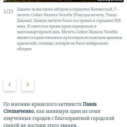
Здание за высоким забором в переулке Холмистый, 7 –
1/15
мечеть Сейит-Халиль Челеби (Ромская мечеть, Токал-
Джами). Здание мечети было построено в середине XIX
века. В советское время храм переделали в
многоквартирный дом. Мечеть Сейит-Халиль Челеби
является единственным культовым исламским зданием
крымской столицы, которое не было возвращено
общине
П
С
р
л
е
е
д
д
По мнению крымского активиста
Павла
ы
у
Степанченко
, как минимум один из семи
д
ю
озвученных городов с благоприятной городской
у
щ
средой не достоин этого звания.