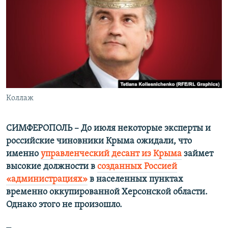
ПРИСОЕДИНЯЙТЕСЬ!
ПОБЕДИТЕЛЕЙ НЕ СУДЯТ?
КРЫМ.НЕПОКОРЕННЫЙ
ELIFBE
УКРАИНСКАЯ ПРОБЛЕМА КРЫМА
Все сайты RFE/RL
Коллаж
СИМФЕРОПОЛЬ – До июля некоторые эксперты и
российские чиновники Крыма ожидали, что
именно
управленческий десант из Крыма
займет
высокие должности в
созданных Россией
«администрациях»
в населенных пунктах
временно оккупированной Херсонской области.
Однако этого не произошло.