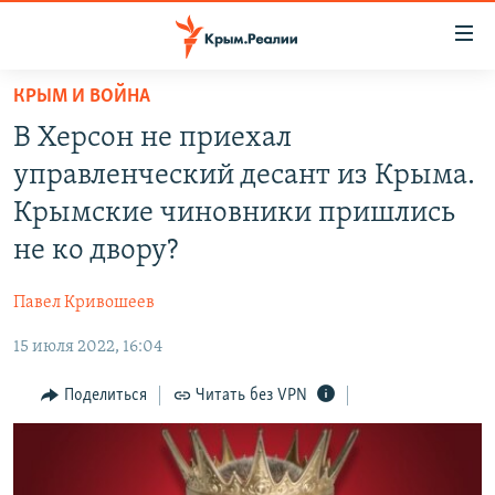
Доступность
ссылки
Вернуться
КРЫМ И ВОЙНА
к
НОВОСТИ
В Херсон не приехал
основному
СПЕЦПРОЕКТЫ
содержанию
управленческий десант из Крыма.
ВОДА
Вернутся
ГРУЗ 200
Крымские чиновники пришлись
к
ИСТОРИЯ
КАРТА ВОЕННЫХ ОБЪЕКТОВ КРЫМА
не ко двору?
главной
ЕЩЕ
11 ЛЕТ ОККУПАЦИИ КРЫМА. 11 ИСТОРИЙ СОПРОТИВЛЕНИЯ
навигации
Павел Кривошеев
Вернутся
РАДІО СВОБОДА
ИНТЕРАКТИВ
к
15 июля 2022, 16:04
КАК ОБОЙТИ БЛОКИРОВКУ
ИНФОГРАФИКА
поиску
Поделиться
Читать без VPN
ТЕЛЕПРОЕКТ КРЫМ.РЕАЛИИ
Українською
СОВЕТЫ ПРАВОЗАЩИТНИКОВ
Qırımtatar
ПРОПАВШИЕ БЕЗ ВЕСТИ