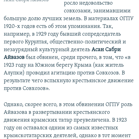
Асан Сабри Айвазов
росло недовольство
совхозами, занимавшими
большую долю лучших земель. В материалах ОГПУ
1920-х годов есть об этом упоминания. Так,
например, в 1929 году бывший сопредседатель
первого Курултая, общественно-политический и
незаурядный культурный деятель
Асан Сабри
Айвазов
был обвинен, среди прочего, в том, что «в
1923 году на Южном берегу Крыма (как житель
Алупки) проводил агитацию против Совхозов. В
результате чего вспыхнуло крестьянское движение
против Совхозов».
Однако, скорее всего, в этом обвинении ОГПУ роль
Айвазова в развертывании крестьянского
движения крымских татар преувеличена. В 1923
году он оставался одним из самых известных
крымскотатарских деятелей, однако в тот момент