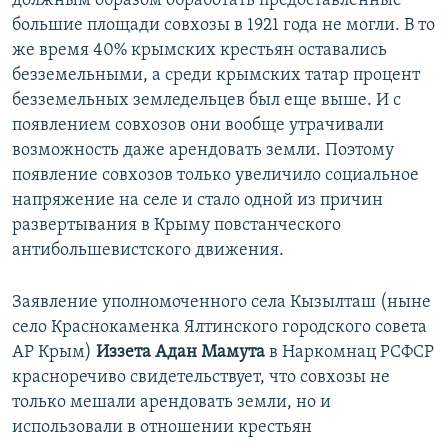
должным образом обработать предоставленные
большие площади совхозы в 1921 года не могли. В то
же время 40% крымских крестьян оставались
безземельными, а среди крымских татар процент
безземельных земледельцев был еще выше. И с
появлением совхозов они вообще утрачивали
возможность даже арендовать земли. Поэтому
появление совхозов только увеличило социальное
напряжение на селе и стало одной из причин
развертывания в Крыму повстанческого
антибольшевистского движения.
Заявление уполномоченного села Кызылташ (ныне
село Краснокаменка Ялтинского городского совета
АР Крым)
Иззета Адан Мамута
в Наркомнац РСФСР
красноречиво свидетельствует, что совхозы не
только мешали арендовать земли, но и
использовали в отношении крестьян