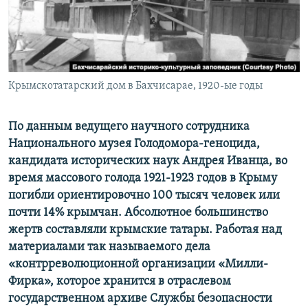
ПРИСОЕДИНЯЙТЕСЬ!
ПОБЕДИТЕЛЕЙ НЕ СУДЯТ?
КРЫМ.НЕПОКОРЕННЫЙ
ELIFBE
Крымскотатарский дом в Бахчисарае, 1920-ые годы
УКРАИНСКАЯ ПРОБЛЕМА КРЫМА
Все сайты RFE/RL
По данным ведущего научного сотрудника
Национального музея Голодомора-геноцида,
кандидата исторических наук Андрея Иванца, во
время массового голода 1921-1923 годов в Крыму
погибли ориентировочно 100 тысяч человек или
почти 14% крымчан. Абсолютное большинство
жертв составляли крымские татары. Работая над
материалами так называемого дела
«контрреволюционной организации «Милли-
Фирка», которое хранится в отраслевом
государственном архиве Службы безопасности