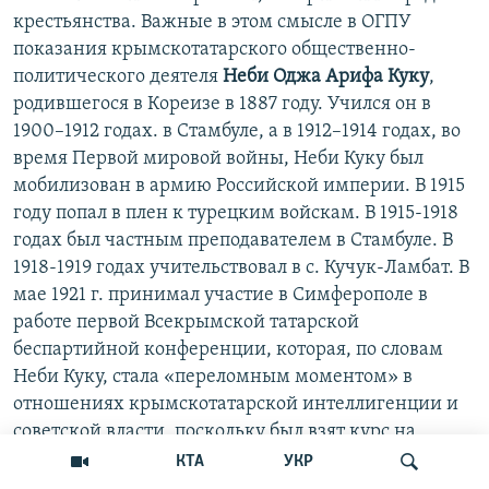
крестьянства. Важные в этом смысле в ОГПУ
показания крымскотатарского общественно-
политического деятеля
Неби Оджа Арифа Куку
,
родившегося в Кореизе в 1887 году. Учился он в
1900–1912 годах. в Стамбуле, а в 1912–1914 годах, во
время Первой мировой войны, Неби Куку был
мобилизован в армию Российской империи. В 1915
году попал в плен к турецким войскам. В 1915-1918
годах был частным преподавателем в Стамбуле. В
1918-1919 годах учительствовал в с. Кучук-Ламбат. В
мае 1921 г. принимал участие в Симферополе в
работе первой Всекрымской татарской
беспартийной конференции, которая, по словам
Неби Куку, стала «переломным моментом» в
отношениях крымскотатарской интеллигенции и
советской власти, поскольку был взят курс на
сотрудничество и «участие в строительстве Крыма
КТА
УКР
вообще». В 1921–1922 годах его избирают