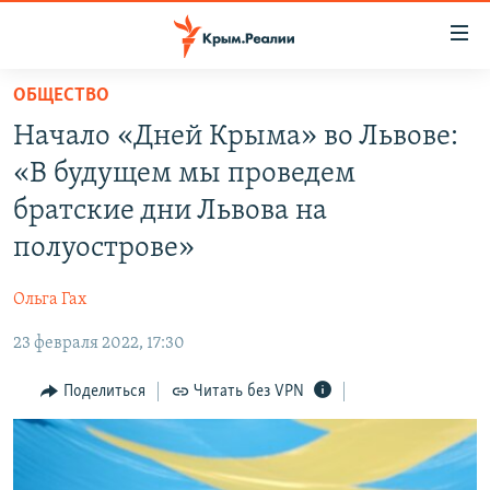
Доступность
ссылки
Вернуться
ОБЩЕСТВО
к
НОВОСТИ
Начало «Дней Крыма» во Львове:
основному
СПЕЦПРОЕКТЫ
содержанию
«В будущем мы проведем
ВОДА
Вернутся
ГРУЗ 200
братские дни Львова на
к
ИСТОРИЯ
КАРТА ВОЕННЫХ ОБЪЕКТОВ КРЫМА
полуострове»
главной
ЕЩЕ
11 ЛЕТ ОККУПАЦИИ КРЫМА. 11 ИСТОРИЙ СОПРОТИВЛЕНИЯ
навигации
Ольга Гах
Вернутся
РАДІО СВОБОДА
ИНТЕРАКТИВ
к
23 февраля 2022, 17:30
КАК ОБОЙТИ БЛОКИРОВКУ
ИНФОГРАФИКА
поиску
Поделиться
Читать без VPN
ТЕЛЕПРОЕКТ КРЫМ.РЕАЛИИ
Українською
СОВЕТЫ ПРАВОЗАЩИТНИКОВ
Qırımtatar
ПРОПАВШИЕ БЕЗ ВЕСТИ