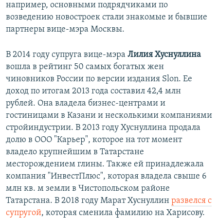
например, основными подрядчиками по
возведению новостроек стали знакомые и бывшие
партнеры вице-мэра Москвы.
В 2014 году супруга вице-мэра
Лилия Хуснуллина
вошла в рейтинг 50 самых богатых жен
чиновников России по версии издания Slon. Ее
доход по итогам 2013 года составил 42,4 млн
рублей. Она владела бизнес-центрами и
гостиницами в Казани и несколькими компаниями
стройиндустрии. В 2013 году Хуснуллина продала
долю в ООО "Карьер", которое на тот момент
владело крупнейшим в Татарстане
месторождением глины. Также ей принадлежала
компания "ИнвестПлюс", которая владела свыше 6
млн кв. м земли в Чистопольском районе
Татарстана. В 2018 году Марат Хуснуллин
развелся с
супругой
, которая сменила фамилию на Харисову.