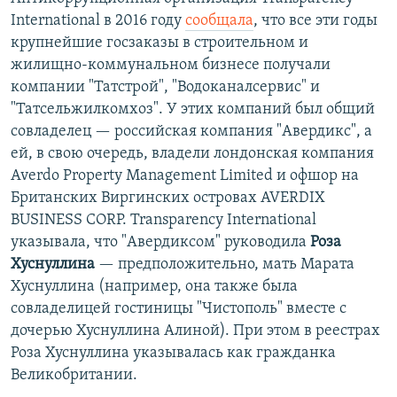
International в 2016 году
сообщала
, что все эти годы
крупнейшие госзаказы в строительном и
жилищно-коммунальном бизнесе получали
компании "Татстрой", "Водоканалсервис" и
"Татсельжилкомхоз". У этих компаний был общий
совладелец — российская компания "Авердикс", а
ей, в свою очередь, владели лондонская компания
Averdo Property Management Limited и офшор на
Британских Виргинских островах AVERDIX
BUSINESS CORP. Transparency International
указывала, что "Авердиксом" руководила
Роза
Хуснуллина
— предположительно, мать Марата
Хуснуллина (например, она также была
совладелицей гостиницы "Чистополь" вместе с
дочерью Хуснуллина Алиной). При этом в реестрах
Роза Хуснуллина указывалась как гражданка
Великобритании.