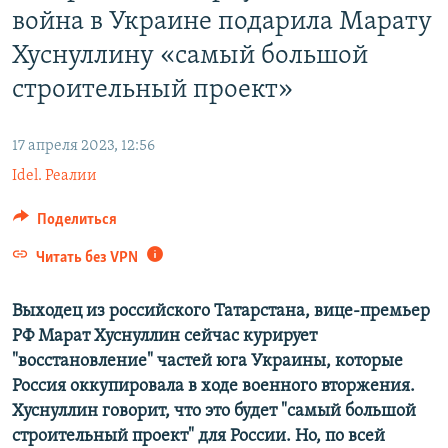
война в Украине подарила Марату
ПРИСОЕДИНЯЙТЕСЬ!
ПОБЕДИТЕЛЕЙ НЕ СУДЯТ?
Хуснуллину «самый большой
КРЫМ.НЕПОКОРЕННЫЙ
строительный проект»
ELIFBE
УКРАИНСКАЯ ПРОБЛЕМА КРЫМА
17 апреля 2023, 12:56
Все сайты RFE/RL
Idel. Реалии
Поделиться
Читать без VPN
Выходец из российского Татарстана, вице-премьер
РФ Марат Хуснуллин сейчас курирует
"восстановление" частей юга Украины, которые
Россия оккупировала в ходе военного вторжения.
Хуснуллин говорит, что это будет "самый большой
строительный проект" для России. Но, по всей