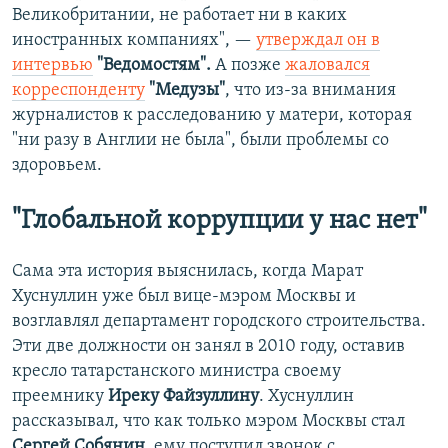
Великобритании, не работает ни в каких
иностранных компаниях", —
утверждал он в
интервью
"Ведомостям".
А позже
жаловался
корреспонденту
"Медузы"
, что из-за внимания
журналистов к расследованию у матери, которая
"ни разу в Англии не была", были проблемы со
здоровьем.
"Глобальной коррупции у нас нет"
Сама эта история выяснилась, когда Марат
Хуснуллин уже был вице-мэром Москвы и
возглавлял департамент городского строительства.
Эти две должности он занял в 2010 году, оставив
кресло татарстанского министра своему
преемнику
Иреку Файзуллину
. Хуснуллин
рассказывал, что как только мэром Москвы стал
Сергей Собянин
, ему поступил звонок с