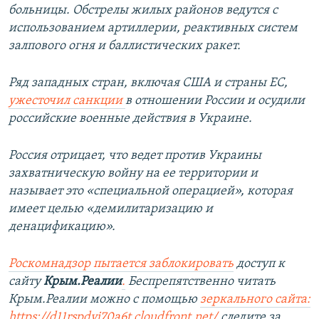
больницы. Обстрелы жилых районов ведутся с
использованием артиллерии, реактивных систем
залпового огня и баллистических ракет.
Ряд западных стран, включая США и страны ЕС,
ужесточил санкции
в отношении России и осудили
российские военные действия в Украине.
Россия отрицает, что ведет против Украины
захватническую войну на ее территории и
называет это «специальной операцией», которая
имеет целью «демилитаризацию и
денацификацию».
Роскомнадзор пытается заблокировать
доступ к
сайту
Крым.Реалии
.
Беспрепятственно читать
Крым.Реалии можно с помощью
зеркального сайта:
https://d11rspdyj70a6t.cloudfront.net/
следите за