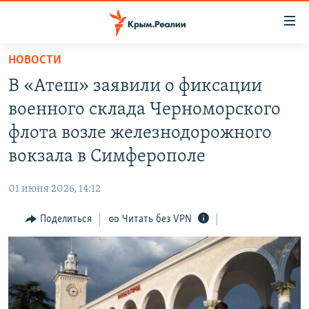
Доступность
ссылки
Вернуться
НОВОСТИ
к
НОВОСТИ
В «Атеш» заявили о фиксации
основному
СПЕЦПРОЕКТЫ
содержанию
военного склада Черноморского
ВОДА
Вернутся
ГРУЗ 200
флота возле железнодорожного
к
ИСТОРИЯ
КАРТА ВОЕННЫХ ОБЪЕКТОВ КРЫМА
вокзала в Симферополе
главной
ЕЩЕ
11 ЛЕТ ОККУПАЦИИ КРЫМА. 11 ИСТОРИЙ СОПРОТИВЛЕНИЯ
навигации
01 июня 2026, 14:12
Вернутся
РАДІО СВОБОДА
ИНТЕРАКТИВ
к
Поделиться
Читать без VPN
КАК ОБОЙТИ БЛОКИРОВКУ
ИНФОГРАФИКА
поиску
ТЕЛЕПРОЕКТ КРЫМ.РЕАЛИИ
Українською
СОВЕТЫ ПРАВОЗАЩИТНИКОВ
Qırımtatar
ПРОПАВШИЕ БЕЗ ВЕСТИ