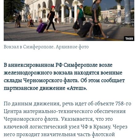
ПРИСОЕДИНЯЙТЕСЬ!
ПОБЕДИТЕЛЕЙ НЕ СУДЯТ?
КРЫМ.НЕПОКОРЕННЫЙ
ELIFBE
УКРАИНСКАЯ ПРОБЛЕМА КРЫМА
Все сайты RFE/RL
Вокзал в Симферополе. Архивное фото
В аннексированном РФ Симферополе возле
железнодорожного вокзала находятся военные
склады Черноморского флота. Об этом сообщает
партизанское движение «Атеш».
По данным движения, речь идет об объекте 758-го
Центра материально-технического обеспечения
Черноморского флота. Указывается, что это
ключевой логистический узел ЧФ в Крыму. Через
него проходит значительная часть флотской