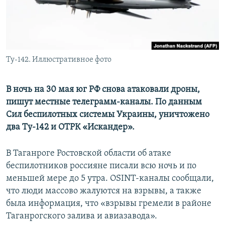
ПРИСОЕДИНЯЙТЕСЬ!
ПОБЕДИТЕЛЕЙ НЕ СУДЯТ?
КРЫМ.НЕПОКОРЕННЫЙ
ELIFBE
Ту-142. Иллюстративное фото
УКРАИНСКАЯ ПРОБЛЕМА КРЫМА
Все сайты RFE/RL
В ночь на 30 мая юг РФ снова атаковали дроны,
пишут местные телеграмм-каналы. По данным
Сил беспилотных системы Украины, уничтожено
два Ту-142 и ОТРК «Искандер».
В Таганроге Ростовской области об атаке
беспилотников россияне писали всю ночь и по
меньшей мере до 5 утра. OSINT-каналы сообщали,
что люди массово жалуются на взрывы, а также
была информация, что «взрывы гремели в районе
Таганрогского залива и авиазавода».