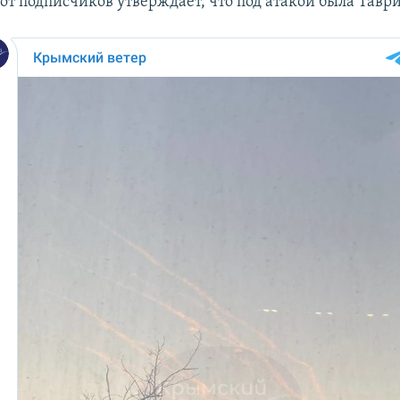
т подписчиков утверждает, что под атакой была Тавр