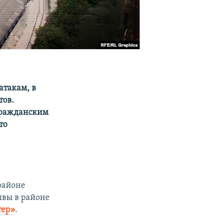
атакам, в
тов.
 гражданским
то
 районе
ывы в районе
тер»
.