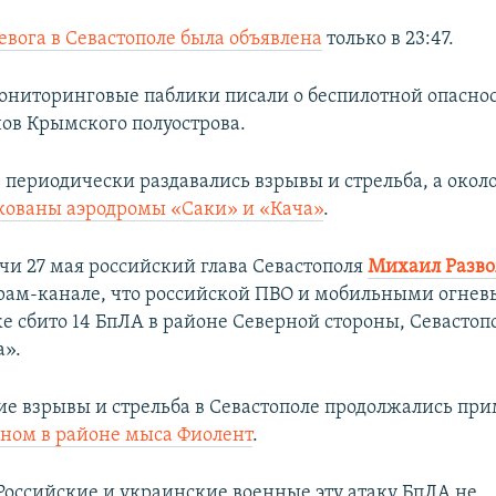
евога в Севастополе была объявлена
только в 23:47.
ониторинговые паблики писали о беспилотной опаснос
ов Крымского полуострова.
е периодически раздавались взрывы и стрельба, а окол
кованы аэродромы «Саки» и «Кача»
.
очи 27 мая российский глава Севастополя
Михаил Разв
грам-канале, что российской ПВО и мобильными огне
е сбито 14 БпЛА в районе Северной стороны, Севастоп
а».
е взрывы и стрельба в Севастополе продолжались при
ном в районе мыса Фиолент
.
Российские и украинские военные эту атаку БпЛА не