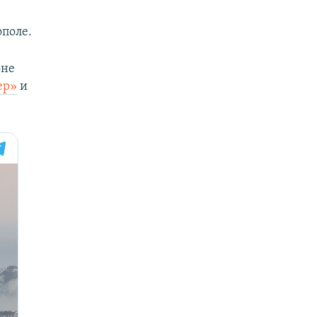
ополе.
оне
ер»
и