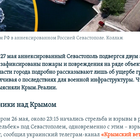
м РФ в аннексированном Россией Севастополе. Коллаж
а 27 мая аннексированный Севастополь подвергся двум 
 зафиксированы пожары и повреждения на ряде объек
ласти города подробно рассказывают лишь об ущербе
лчивая о последствиях для военной инфраструктуры. Ч
ыясняли Крым.Реалии.
ники над Крымом
ом 26 мая, около 23:15 начались стрельба и взрывы в
ельбек» под Севастополем, одновременно с этим – взр
, сообщил украинский телеграм-канал
«Крымский ве