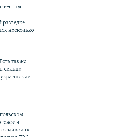
известны.
й разведке
тся несколько
Есть также
н сильно
 украинский
опольском
ографии
о ссылкой на