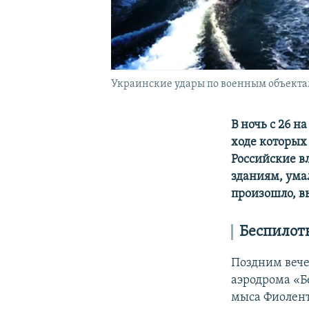
Украинские удары по военным объекта
В ночь с 26 н
ходе которых
Российские в
зданиям, ума
произошло, в
Беспилот
Поздним вечер
аэродрома «Б
мыса Фиолент