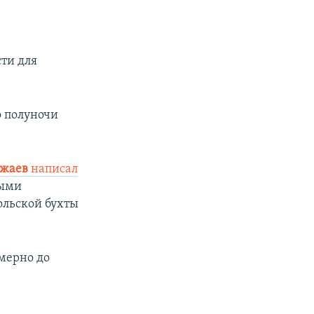
ти для
о полуночи
ожаев
написал
выми
ольской бухты
мерно до