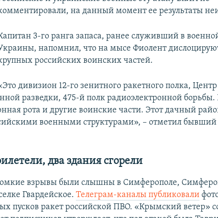
комментировали, на данный момент ее результаты не
Капитан 3-го ранга запаса, ранее служивший в военно
Украины, напомнил, что на мысе Фиолент дислоцирую
крупных российских воинских частей.
«Это дивизион 12-го зенитного ракетного полка, Центр
нной разведки, 475-й полк радиоэлектронной борьбы. 
нная рота и другие воинские части. Этот дачный райо
сийскими военными структурами», – отметил бывший
илетели, два здания сгорели
громкие взрывы были слышны в Симферополе, Симфер
селке Гвардейское.
Телеграм-каналы публиковали
фот
х пусков ракет российской ПВО. «Крымский ветер» с