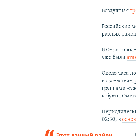
Воздушная
тр
Российские м
разных район
В Севастопол
уже были
ата
Около часа н
в своем теле
группами «уж
и бухты Омег
Периодически
02:30, в
основ
Этот дачный район