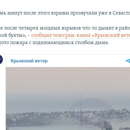
мь минут после этого взрывы прозвучали уже в Севаст
ле после четырех мощных взрывов что-то дымит в рай
кой бухты», –
сообщил телеграм-канал «Крымский вет
фото пожара с поднимающимся столбом дыма.