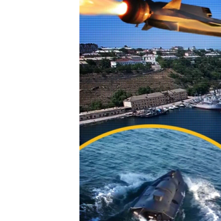
ПОБЕДИТЕЛЕЙ НЕ СУДЯТ?
КРЫМ.НЕПОКОРЕННЫЙ
ELIFBE
УКРАИНСКАЯ ПРОБЛЕМА КРЫМА