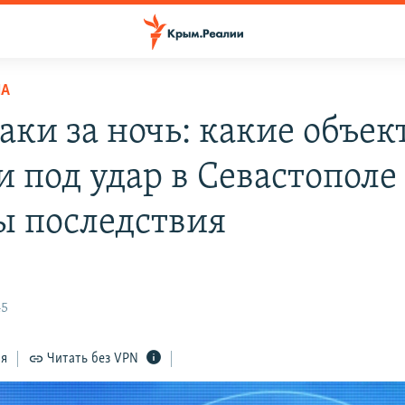
НА
аки за ночь: какие объек
и под удар в Севастополе
ы последствия
45
ся
Читать без VPN