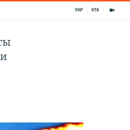
УКР
КТА
ты
 и