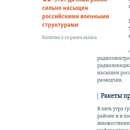
сильно насыщен
российскими военными
структурами
Капитан 3-го ранга запаса
радиоэлектро
радиолокацио
насыщен рос
разведчик.
Ракеты пр
В пять утра 
районе и в по
множественны