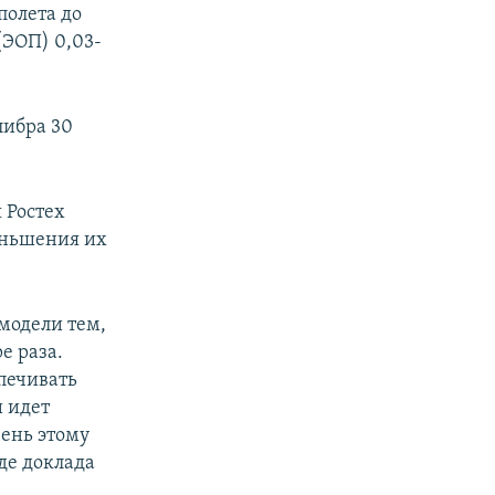
полета до
ЭОП) 0,03-
либра 30
 Ростех
меньшения их
модели тем,
е раза.
спечивать
и идет
чень этому
оде доклада