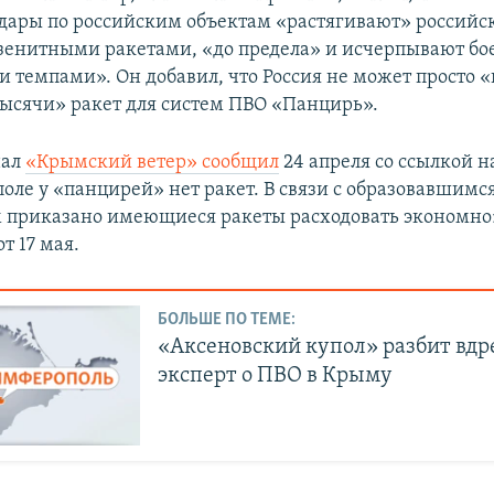
дары по российским объектам «растягивают» российс
енитными ракетами, «до предела» и исчерпывают б
 темпами». Он добавил, что Россия не может просто «
тысячи» ракет для систем ПВО «Панцирь».
нал
«Крымский ветер» сообщил
24 апреля со ссылкой н
поле у «панцирей» нет ракет. В связи с образовавшим
приказано имеющиеся ракеты расходовать экономно
от 17 мая.
БОЛЬШЕ ПО ТЕМЕ:
«Аксеновский купол» разбит вдр
эксперт о ПВО в Крыму