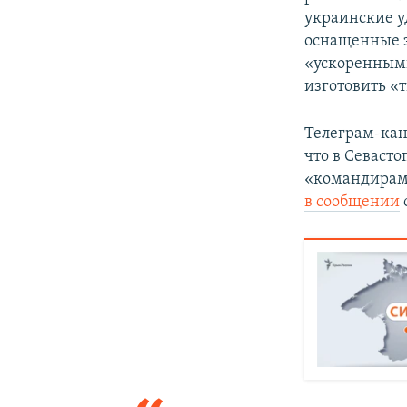
украинские у
оснащенные з
«ускоренными
изготовить «
Телеграм-ка
что в Севасто
«командирам 
в сообщении