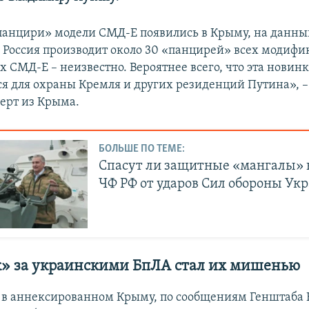
«панцири» модели СМД-Е появились в Крыму, на данн
. Россия производит около 30 «панцирей» всех модифик
х СМД-Е – неизвестно. Вероятнее всего, что эта новинк
ся для охраны Кремля и других резиденций Путина», –
ерт из Крыма.
БОЛЬШЕ ПО ТЕМЕ:
Спасут ли защитные «мангалы» 
ЧФ РФ от ударов Сил обороны Ук
» за украинскими БпЛА стал их мишенью
а в аннексированном Крыму, по сообщениям Генштаба 