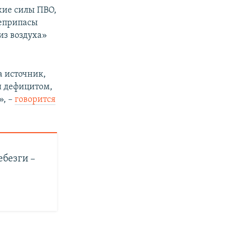
кие силы ПВО,
оеприпасы
из воздуха»
а источник,
ся дефицитом,
», –
говорится
ебезги –