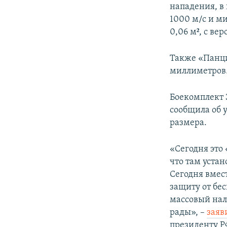
нападения, в
1000 м/с и м
0,06 м², с ве
Также «Панци
миллиметров
Боекомплект З
сообщила об у
размера.
«Сегодня это
что там уста
Сегодня вмест
защиту от бес
массовый нал
рады», –
заяв
президенту 