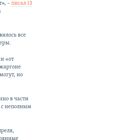
т», –
писал 13
а
вилось все
еры.
и «от
 жаргоне
могут, но
нно в части
и с неполным
преля,
тоянные