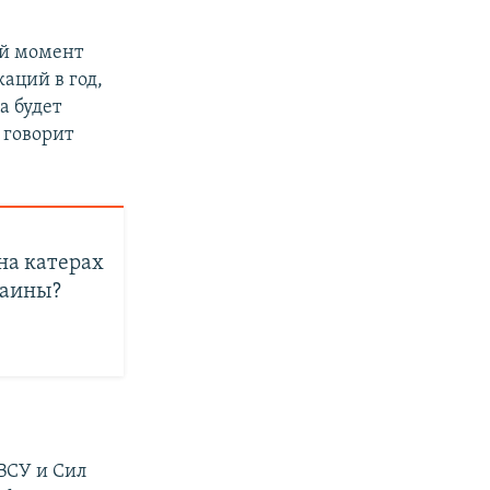
ый момент
аций в год,
а будет
 говорит
на катерах
раины?
ВСУ и Сил