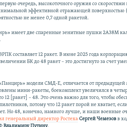
 первую очередь, высокоточного оружия со скоростями 
инимальной эффективной отражающей поверхностью (
роятностью не менее 0,7 одной ракетой.
рь» имеет две спаренные зенитные пушки 2А38М ка
.
РПК составляет 12 ракет. В июне 2025 года корпорация
величении БК до 48 ракет – это достигнуто за счет у
 «Панцирь» модели СМД-Е, отличается от предыдущей 
новлены мини-ракеты, боекомплект увеличился в четыр
о 12 [ракет] – 48. Это очень важно для того, чтобы обе
пилотников, потому что 12 ракет порой не хватает, есл
ет. Но 48, конечно, намного лучше, и наши военные о
ил генеральный директор Ростеха
Сергей Чемезов
в х
РФ
Владимиру Путину
.