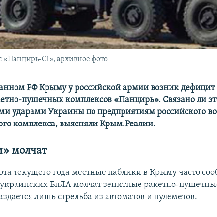
 «Панцирь-С1», архивное фото
анном РФ Крыму у российской армии возник дефицит 
етно-пушечных комплексов «Панцирь». Связано ли эт
и ударами Украины по предприятиям российского во
го комплекса, выясняли Крым.Реалии.
» молчат
рта текущего года местные паблики в Крыму часто соо
 украинских БпЛА молчат зенитные ракетно-пушечны
здается лишь стрельба из автоматов и пулеметов.