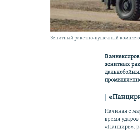
Зенитный ракетно-пушечный комплекс
В аннексиров
зенитных рак
дальнобойным
промышленно
«Панцири
Начиная с ма
время ударов
«Панцирь», ра