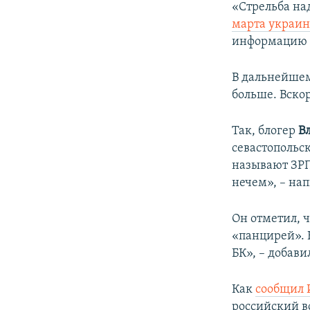
«Стрельба на
марта украин
информацию 
В дальнейшем
больше. Вско
Так, блогер
В
севастопольс
называют ЗР
нечем», – на
Он отметил, 
«панцирей». 
БК», – добави
Как
сообщил 
российский в