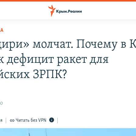
НА
ири» молчат. Почему в 
к дефицит ракет для
йских ЗРПК?
30
ся
Читать без VPN