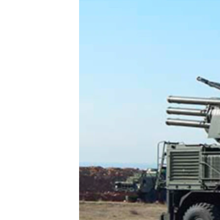
ПОБЕДИТЕЛЕЙ НЕ СУДЯТ?
КРЫМ.НЕПОКОРЕННЫЙ
ELIFBE
УКРАИНСКАЯ ПРОБЛЕМА КРЫМА