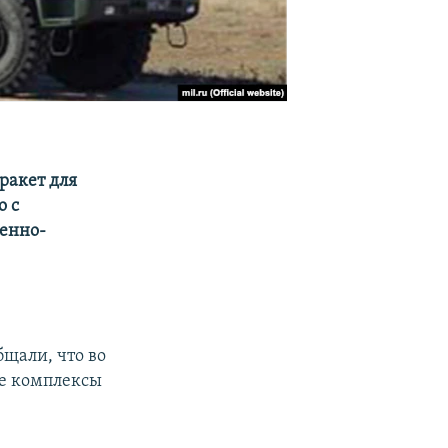
ракет для
о с
енно-
бщали, что во
е комплексы