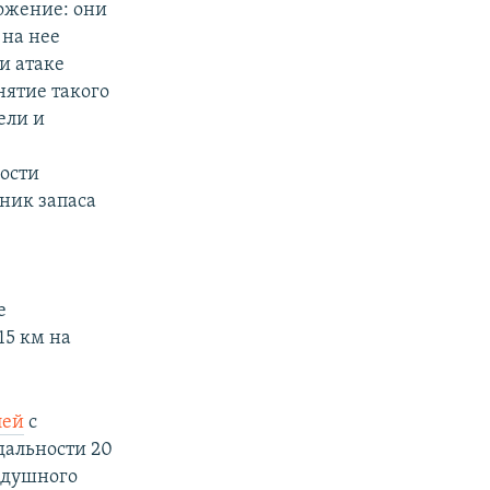
ожение: они
 на нее
и атаке
нятие такого
ели и
ости
ник запаса
е
15 км на
лей
с
дальности 20
здушного