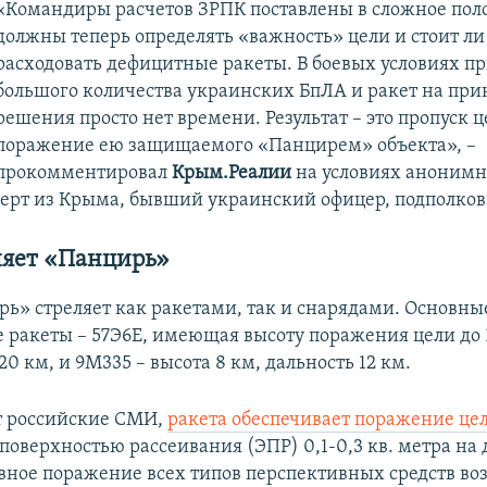
«Командиры расчетов ЗРПК поставлены в сложное пол
должны теперь определять «важность» цели и стоит ли
расходовать дефицитные ракеты. В боевых условиях пр
большого количества украинских БпЛА и ракет на при
решения просто нет времени. Результат – это пропуск ц
поражение ею защищаемого «Панцирем» объекта», –
прокомментировал
Крым.Реалии
на условиях анонимн
ерт из Крыма, бывший украинский офицер, подполков
ляет «Панцирь»
ь» стреляет как ракетами, так и снарядами. Основны
ракеты – 57Э6Е, имеющая высоту поражения цели до 
20 км, и 9М335 – высота 8 км, дальность 12 км.
т российские СМИ,
ракета обеспечивает поражение це
поверхностью рассеивания (ЭПР) 0,1-0,3 кв. метра на 
вное поражение всех типов перспективных средств во