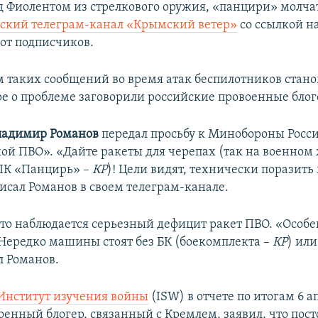
д Фиолентом из стрелкового оружия, «панцири» молча
ский телеграм-канал «Крымский ветер»
со ссылкой н
от подписчиков.
 таких сообщений во время атак беспилотников стано
ре о проблеме заговорили российские провоенные блог
ладимир Романов
передал просьбу к Минобороны Росси
кой ПВО». «Дайте ракеты для черепах (так на военном
ПК «Панцирь» –
КР
)! Цели видят, технически поразить 
писал Романов в своем телеграм-канале.
что наблюдается серьезный дефицит ракет ПВО. «Особе
Нередко машины стоят без БК (боекомплекта –
КР
) ил
л Романов.
Институт изучения войны
(ISW) в отчете по итогам 6 а
оенный блогер, связанный с Кремлем, заявил, что пос