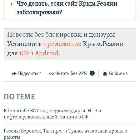
Что делать, если сайт Крым.Реалии
заблокировали?
Роскомнадзор пытается заблокировать
Крым.Реалии
Новости без блокировки и цензуры!
зеркального сайта:
Установить
приложение
Крым.Реалии
https://d3dfhuxm2n0q8b.cloudfront.net/
для
iOS
і
Android
.
Telegram
Instagram
Viber
Крым.Реалии
установить VPN
.
Поделиться
Читать без VPN
Follow us
ПО ТЕМЕ
В Генштабе ВСУ подтвердили удар по НПЗ и
нефтеперекачивающей станции в РФ
Россия: Воронеж, Таганрог и Туапсе атаковали дроны и
ракеты