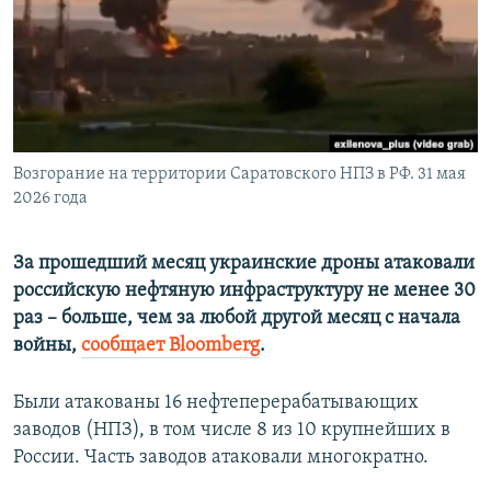
ПРИСОЕДИНЯЙТЕСЬ!
ПОБЕДИТЕЛЕЙ НЕ СУДЯТ?
КРЫМ.НЕПОКОРЕННЫЙ
ELIFBE
УКРАИНСКАЯ ПРОБЛЕМА КРЫМА
Все сайты RFE/RL
Возгорание на территории Саратовского НПЗ в РФ. 31 мая
2026 года
За прошедший месяц украинские дроны атаковали
российскую нефтяную инфраструктуру не менее 30
раз – больше, чем за любой другой месяц с начала
войны,
сообщает Bloomberg
.
Были атакованы 16 нефтеперерабатывающих
заводов (НПЗ), в том числе 8 из 10 крупнейших в
России. Часть заводов атаковали многократно.