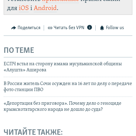
сайта: https://d3dfhuxm2n0q8b.cloudfront.net/
для
iOS
і
Android
.
Telegram
Instagram
Viber
Крым.Реалии
установить VPN
.
Поделиться
Читать без VPN
Follow us
ПО ТЕМЕ
ЕСПЧ встал на сторону имама мусульманской общины
«Алушта» Аширова
В России житель Сочи осужден на 16 лет по делу о передаче
фото станции ПВО
«Депортация без приговора». Почему дело о геноциде
крымскотатарского народа не дошло до суда?
ЧИТАЙТЕ ТАКЖЕ: