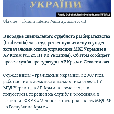
ПРИСОЕДИНЯЙТЕСЬ!
ПОБЕДИТЕЛЕЙ НЕ СУДЯТ?
КРЫМ.НЕПОКОРЕННЫЙ
Ukraine -- Ukraine Interior Ministry, nameboard
ELIFBE
УКРАИНСКАЯ ПРОБЛЕМА КРЫМА
В порядке специального судебного разбирательства
Все сайты RFE/RL
(in absentia) за государственную измену осужден
эксначальник отдела управления МВД Украины в
АР Крым (ч.1 ст. 111 УК Украины). Об этом сообщает
пресс-служба прокуратуры АР Крым и Севастополя.
Осужденный – гражданин Украины, с 2007 года
работавший в должности начальника отдела ГУ
МВД Украины в АР Крым, а после захвата
полуострова перешел на службу к россиянам и
возглавил ФКУЗ «Медико-санитарная часть МВД РФ
по Республике Крым».