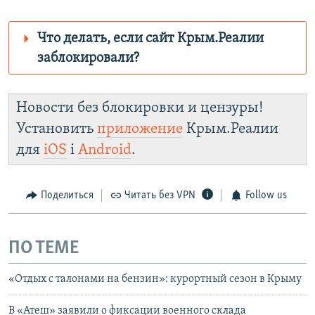
Что делать, если сайт Крым.Реалии
заблокировали?
Роскомнадзор пытается заблокировать
Крым.Реалии
Новости без блокировки и цензуры!
зеркального
Установить
приложение
Крым.Реалии
сайта: https://d3dfhuxm2n0q8b.cloudfront.net/
для
iOS
і
Android
.
Telegram
Instagram
Viber
Крым.Реалии
установить VPN
.
Поделиться
Читать без VPN
Follow us
ПО ТЕМЕ
«Отдых с талонами на бензин»: курортный сезон в Крыму
В «Атеш» заявили о фиксации военного склада