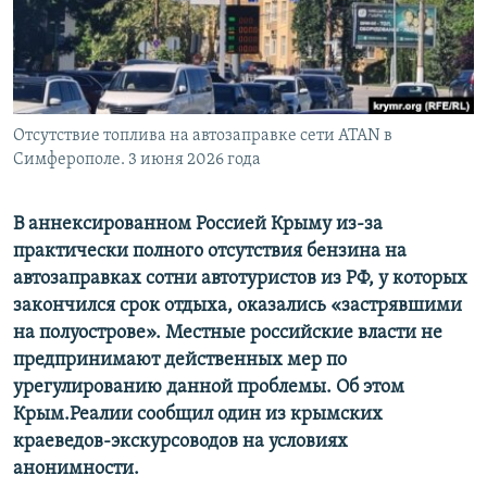
ПРИСОЕДИНЯЙТЕСЬ!
ПОБЕДИТЕЛЕЙ НЕ СУДЯТ?
КРЫМ.НЕПОКОРЕННЫЙ
ELIFBE
Отсутствие топлива на автозаправке сети ATAN в
УКРАИНСКАЯ ПРОБЛЕМА КРЫМА
Симферополе. 3 июня 2026 года
Все сайты RFE/RL
В аннексированном Россией Крыму из-за
практически полного отсутствия бензина на
автозаправках сотни автотуристов из РФ, у которых
закончился срок отдыха, оказались «застрявшими
на полуострове». Местные российские власти не
предпринимают действенных мер по
урегулированию данной проблемы. Об этом
Крым.Реалии сообщил один из крымских
краеведов-экскурсоводов на условиях
анонимности.