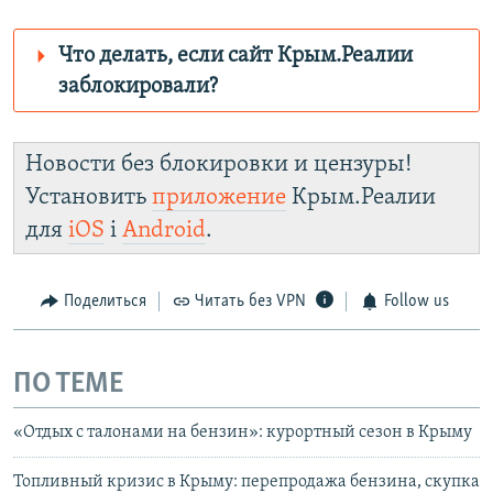
Что делать, если сайт Крым.Реалии
заблокировали?
Роскомнадзор пытается заблокировать
Крым.Реалии
Новости без блокировки и цензуры!
зеркального
Установить
приложение
Крым.Реалии
сайта: https://d3dfhuxm2n0q8b.cloudfront.net/
для
iOS
і
Android
.
Telegram
Instagram
Viber
Крым.Реалии
установить VPN
.
Поделиться
Читать без VPN
Follow us
ПО ТЕМЕ
«Отдых с талонами на бензин»: курортный сезон в Крыму
Топливный кризис в Крыму: перепродажа бензина, скупка