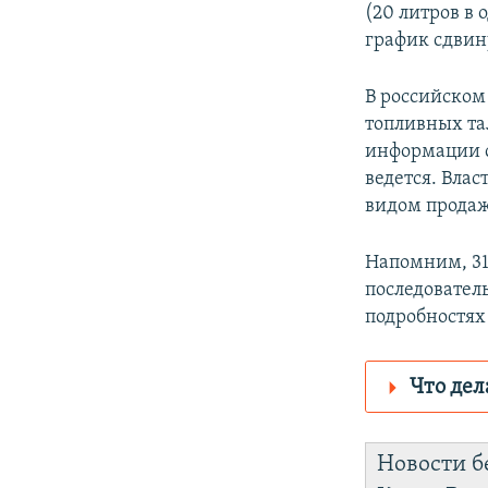
(20 литров в 
график сдвин
В российском
топливных та
информации с
ведется. Вла
видом продаж
Напомним, 31
последовател
подробностя
Что дел
Роскомнадз
Новости б
https://d3d