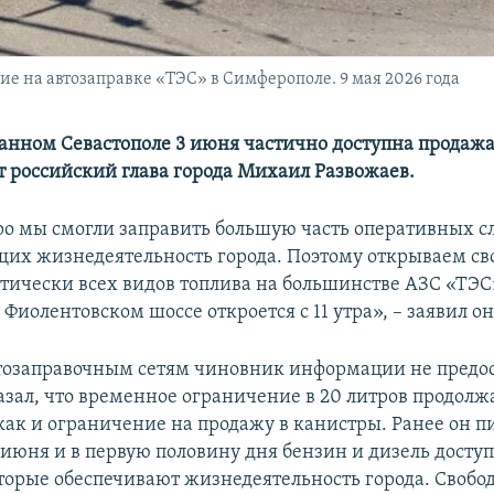
ие на автозаправке «ТЭС» в Симферополе. 9 мая 2026 года
анном Севастополе 3 июня частично доступна продажа
т российский глава города Михаил Развожаев.
тро мы смогли заправить большую часть оперативных с
их жизнедеятельность города. Поэтому открываем с
тически всех видов топлива на большинстве АЗС «ТЭС» 
Фиолентовском шоссе откроется с 11 утра», – заявил он
тозаправочным сетям чиновник информации не предос
азал, что временное ограничение в 20 литров продолж
как и ограничение на продажу в канистры. Ранее он пи
3 июня и в первую половину дня бензин и дизель досту
орые обеспечивают жизнедеятельность города. Свобо