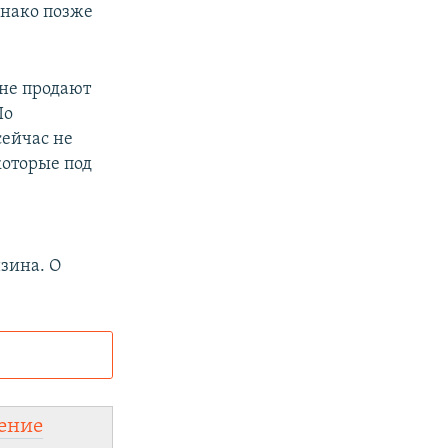
днако позже
 не продают
По
сейчас не
которые под
зина. О
и
ного сайта:
ение