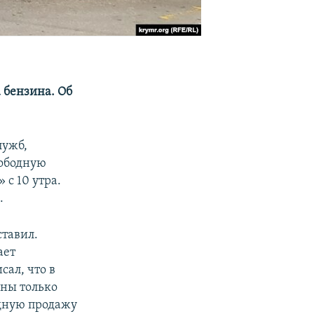
 бензина. Об
лужб,
вободную
с 10 утра.
.
тавил.
ает
сал, что в
пны только
дную продажу