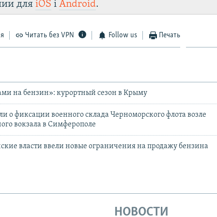
лии для
iOS
і
Android
.
Telegram
Instagram
Viber
Крым.Реалии.
 VPN
.
ся
Читать без VPN
Follow us
Печать
ами на бензин»: курортный сезон в Крыму
ли о фиксации военного склада Черноморского флота возле
ого вокзала в Симферополе
ские власти ввели новые ограничения на продажу бензина
НОВОСТИ