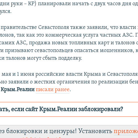
одни руки – КР) планировали начать с двух часов дня о
улся.
 правительстве Севастополя также заявили, что власти
лонов, так как это коммерческая услуга частных АЗС. 
амих АЗС, продажа новых топливных карт и талонов 
сти призывают севастопольцев опасаться мошенников, 
и талонов могут сбыть подделку.
 мая и 1 июня российские власти Крыма и Севастополя
ьно заявили о жестких органичения по реализации бен
х
Крым.Реалии
писали ранее
.
ать, если сайт Крым.Реалии заблокировали?
ор пытается заблокировать
Крым.Реали
зеркаль
ез блокировки и цензуры! Установить
прилож
fhuxm2n0q8b.cloudfront.net/