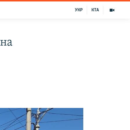
УКР
КТА
пна