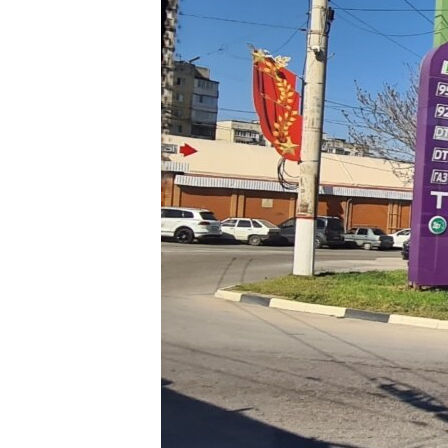
ПОБЕДИТЕЛЕЙ НЕ СУДЯТ?
КРЫМ.НЕПОКОРЕННЫЙ
ELIFBE
УКРАИНСКАЯ ПРОБЛЕМА КРЫМА