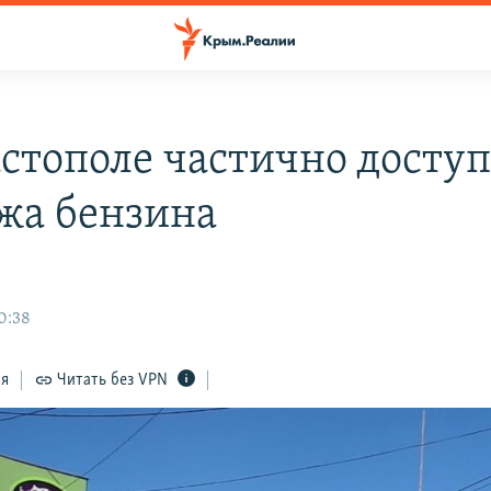
астополе частично досту
жа бензина
0:38
ся
Читать без VPN