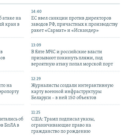
14:40
 атаке на
ЕС ввел санкции против директоров
й кран в
заводов РФ, причастных к производству
ракет «Сармат» и «Искандер»
13:09
 в
В Ялте МЧС и российские власти
нов
призывают покинуть пляжи, под
вероятную атаку попал морской порт
12:29
то на
Журналисты создали интерактивную
аэропорту
карту военной инфраструктуры
Беларуси – в ней 150 объектов
11:25
итались об
США: Трамп подписал указы,
ов БпЛА в
ограничивающие право на
гражданство по рождению