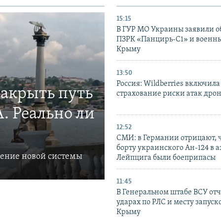
15:15
В ГУР МО Украины заявили об
ПЗРК «Панцирь-С1» и военны
Крыму
13:50
Россия: Wildberries включила
закрыть путь
страхование риски атак дро
. Реально ли
12:52
СМИ: в Германии отрицают, ч
борту украинского Ан-124 в 
ление новой системы
Лейпцига были боеприпасы
11:45
В Генеральном штабе ВСУ отч
ударах по РЛС и месту запуск
Крыму