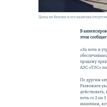
Цены на бензин и его наличие/отсутств
В аннексиров
этом сообщае
«За ночь и у
обеспечивающ
продажу прак
АЗС «ТЭС» на 
По другим ав
Развожаев ук
действовать, 
ночь со 2 на 
машинам, кот