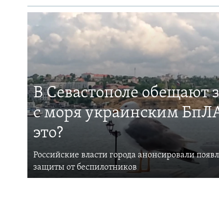
В Севастополе обещают 
с моря украинским БпЛА
это?
Российские власти города анонсировали появ
защиты от беспилотников