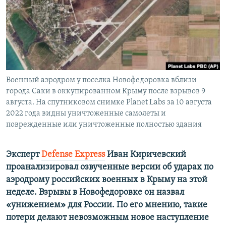
ПРИСОЕДИНЯЙТЕСЬ!
ПОБЕДИТЕЛЕЙ НЕ СУДЯТ?
КРЫМ.НЕПОКОРЕННЫЙ
ELIFBE
УКРАИНСКАЯ ПРОБЛЕМА КРЫМА
Все сайты RFE/RL
Военный аэродром у поселка Новофедоровка вблизи
города Саки в оккупированном Крыму после взрывов 9
августа. На спутниковом снимке Planet Labs за 10 августа
2022 года видны уничтоженные самолеты и
поврежденные или уничтоженные полностью здания
Эксперт
Defense Express
Иван Киричевский
проанализировал озвученные версии об ударах по
аэродрому российских военных в Крыму на этой
неделе. Взрывы в Новофедоровке он назвал
«унижением» для России. По его мнению, такие
потери делают невозможным новое наступление