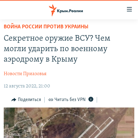
Доступность
ссылки
Вернуться
ВОЙНА РОССИИ ПРОТИВ УКРАИНЫ
к
НОВОСТИ
Секретное оружие ВСУ? Чем
основному
СПЕЦПРОЕКТЫ
содержанию
могли ударить по военному
ВОДА
Вернутся
ГРУЗ 200
аэродрому в Крыму
к
ИСТОРИЯ
КАРТА ВОЕННЫХ ОБЪЕКТОВ КРЫМА
главной
Новости Приазовья
ЕЩЕ
11 ЛЕТ ОККУПАЦИИ КРЫМА. 11 ИСТОРИЙ СОПРОТИВЛЕНИЯ
навигации
Вернутся
12 августа 2022, 21:00
РАДІО СВОБОДА
ИНТЕРАКТИВ
к
КАК ОБОЙТИ БЛОКИРОВКУ
ИНФОГРАФИКА
Поделиться
Читать без VPN
поиску
ТЕЛЕПРОЕКТ КРЫМ.РЕАЛИИ
Українською
СОВЕТЫ ПРАВОЗАЩИТНИКОВ
Qırımtatar
ПРОПАВШИЕ БЕЗ ВЕСТИ