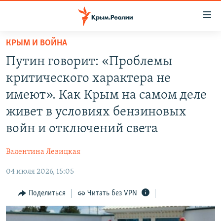
Доступность
ссылки
Вернуться
КРЫМ И ВОЙНА
к
НОВОСТИ
Путин говорит: «Проблемы
основному
СПЕЦПРОЕКТЫ
содержанию
критического характера не
ВОДА
Вернутся
ГРУЗ 200
имеют». Как Крым на самом деле
к
ИСТОРИЯ
КАРТА ВОЕННЫХ ОБЪЕКТОВ КРЫМА
живет в условиях бензиновых
главной
ЕЩЕ
11 ЛЕТ ОККУПАЦИИ КРЫМА. 11 ИСТОРИЙ СОПРОТИВЛЕНИЯ
навигации
войн и отключений света
Вернутся
РАДІО СВОБОДА
ИНТЕРАКТИВ
к
Валентина Левицкая
КАК ОБОЙТИ БЛОКИРОВКУ
ИНФОГРАФИКА
поиску
04 июля 2026, 15:05
ТЕЛЕПРОЕКТ КРЫМ.РЕАЛИИ
Українською
Поделиться
Читать без VPN
СОВЕТЫ ПРАВОЗАЩИТНИКОВ
Qırımtatar
ПРОПАВШИЕ БЕЗ ВЕСТИ