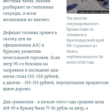
местных чатах, талоны
разбирают за считанные
секунды, и всем
Так жители
желающим не хватает.
оккупированного
Крыма ездят за
Дефицит топлива привел к
топливом в
скачку цен на
Краснодарский край
официальных АЗС и
РФ. Скриншот из
бурному развитию
видео,
опубликованного 28
нелегальной торговли. Если
июня 2026 года
литр 95-го бензина на
заправках в последние дни
июня стоил 130–150 рублей,
а дизель – 133-155 рублей, перекупщики предлагали
вдвое дороже.
Для сравнения – в начале этого года средняя цена
АИ-95 в Крыму была 77-81 рубль за литр, а