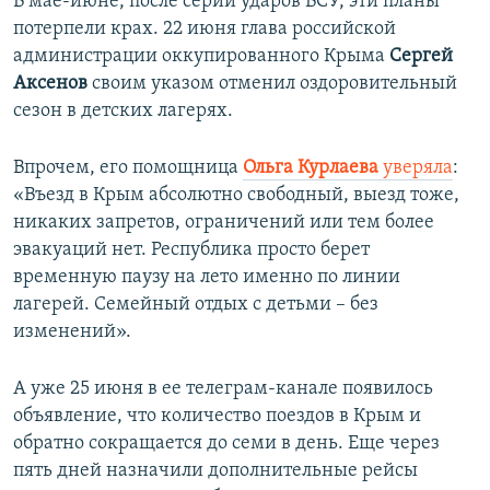
В мае-июне, после серии ударов ВСУ, эти планы
потерпели крах. 22 июня глава российской
администрации оккупированного Крыма
Сергей
Аксенов
своим указом отменил оздоровительный
сезон в детских лагерях.
Впрочем, его помощница
Ольга Курлаева
уверяла
:
«Въезд в Крым абсолютно свободный, выезд тоже,
никаких запретов, ограничений или тем более
эвакуаций нет. Республика просто берет
временную паузу на лето именно по линии
лагерей. Семейный отдых с детьми – без
изменений».
А уже 25 июня в ее телеграм-канале появилось
объявление, что количество поездов в Крым и
обратно сокращается до семи в день. Еще через
пять дней назначили дополнительные рейсы