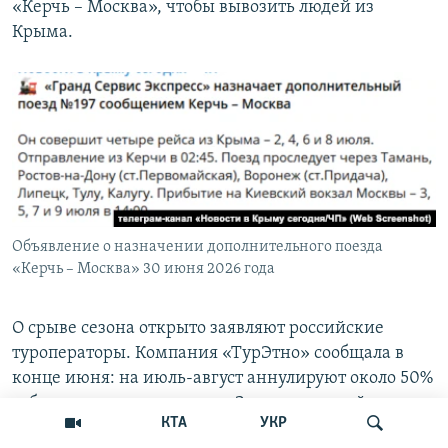
«Керчь – Москва», чтобы вывозить людей из
Крыма.
Объявление о назначении дополнительного поезда
«Керчь – Москва» 30 июня 2026 года
О срыве сезона открыто заявляют российские
туроператоры. Компания «ТурЭтно» сообщала в
конце июня: на июль-август аннулируют около 50%
забронированных заездов. Загрузка отелей упала
КТА
УКР
до 30%, хотя обычно в это время года она