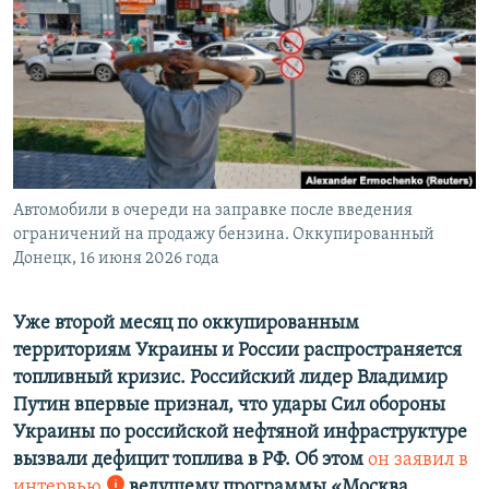
ПРИСОЕДИНЯЙТЕСЬ!
ПОБЕДИТЕЛЕЙ НЕ СУДЯТ?
КРЫМ.НЕПОКОРЕННЫЙ
ELIFBE
УКРАИНСКАЯ ПРОБЛЕМА КРЫМА
Все сайты RFE/RL
Автомобили в очереди на заправке после введения
ограничений на продажу бензина. Оккупированный
Донецк, 16 июня 2026 года
Уже второй месяц по оккупированным
территориям Украины и России распространяется
топливный кризис. Российский лидер Владимир
Путин впервые признал, что удары Сил обороны
Украины по российской нефтяной инфраструктуре
вызвали дефицит топлива в РФ. Об этом
он заявил в
интервью
ведущему программы «Москва.