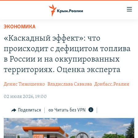
Доступность
ссылки
Вернуться
ЭКОНОМИКА
к
НОВОСТИ
«Каскадный эффект»: что
основному
СПЕЦПРОЕКТЫ
содержанию
происходит с дефицитом топлива
ВОДА
Вернутся
ГРУЗ 200
в России и на оккупированных
к
ИСТОРИЯ
КАРТА ВОЕННЫХ ОБЪЕКТОВ КРЫМА
территориях. Оценка эксперта
главной
ЕЩЕ
11 ЛЕТ ОККУПАЦИИ КРЫМА. 11 ИСТОРИЙ СОПРОТИВЛЕНИЯ
навигации
Денис Тимошенко
Владислава Савкова
Донбасс.Реалии
Вернутся
РАДІО СВОБОДА
ИНТЕРАКТИВ
к
02 июля 2026, 19:00
КАК ОБОЙТИ БЛОКИРОВКУ
ИНФОГРАФИКА
поиску
Поделиться
Читать без VPN
ТЕЛЕПРОЕКТ КРЫМ.РЕАЛИИ
Українською
СОВЕТЫ ПРАВОЗАЩИТНИКОВ
Qırımtatar
ПРОПАВШИЕ БЕЗ ВЕСТИ