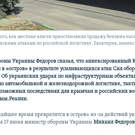
 того, как местные власти приостановили продажу бензина на
нскими атаками по российской логистике. Евпатория, аннек
оны Украины Федоров сказал, что аннексированный 
 в «остров» в результате усиливающихся атак Сил обо
. Об украинских ударах по инфраструктурным объект
 по автомобильной и железнодорожной логистике, такти
возможных последствиях для крымчан и российских во
ым.Реалии.
айшее время превратится в остров» из-за действий у
ил 17 июня министр обороны Украины
Михаил Федоров