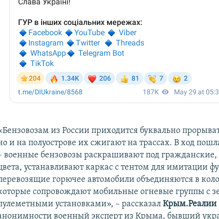
«Бензовозам из России приходится буквально прорыва
но и на полуострове их сжигают на трассах. В ход пош
– военные бензовозы раскрашивают под гражданские, 
цвета, устанавливают каркас с тентом для имитации ф
перевозящие горючее автомобили объединяются в кол
которые сопровождают мобильные огневые группы с 
пулеметными установками», – рассказал
Крым.Реалии
анонимности военный эксперт из Крыма, бывший укр