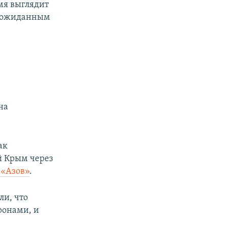
мя выглядит
 неожиданным
на
ак
й Крым через
 «Азов»
.
ли, что
ронами, и