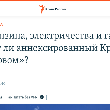
НА
нзина, электричества и г
т ли аннексированный 
овом»?
1:40
ся
Читать без VPN