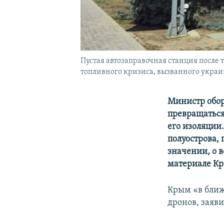
Пустая автозаправочная станция после
топливного кризиса, вызванного украи
Министр обор
превращаться
его изоляции
полуострова,
значении, о 
материале Кр
Крым «в ближ
дронов, заяв