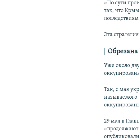
«По сути про
так, что Кры
последствиям
Эта стратегия
Обрезана
Уже около дв
оккупированн
Так, с мая ук
называемого 
оккупирован
29 мая в Гла
«продолжают 
опубликовали