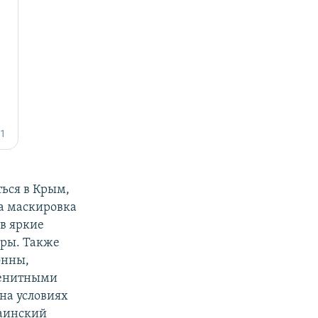
ться в Крым,
ла маскировка
в яркие
уры. Также
онны,
зенитными
на условиях
аинский