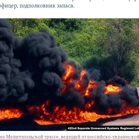
офицер, подполковник запаса.
 на Мелитопольской трассе, ведущей от российско-украинско