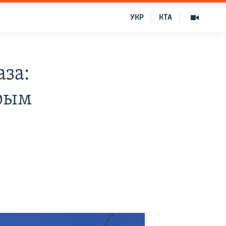
УКР
КТА
аза:
Крым