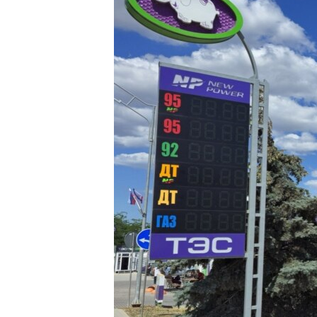
ПОБЕДИТЕЛЕЙ НЕ СУДЯТ?
КРЫМ.НЕПОКОРЕННЫЙ
ELIFBE
УКРАИНСКАЯ ПРОБЛЕМА КРЫМА