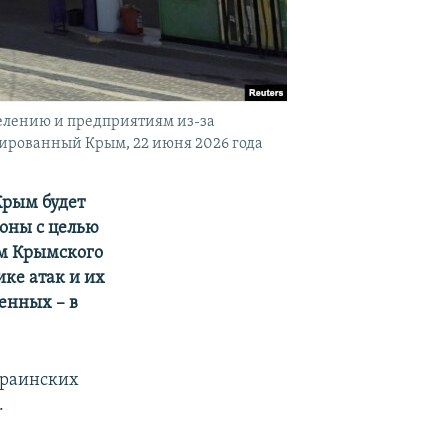
селению и предприятиям из-за
сированный Крым, 22 июня 2026 года
Крым будет
роны с целью
ам Крымского
ке атак и их
енных – в
краинских
.