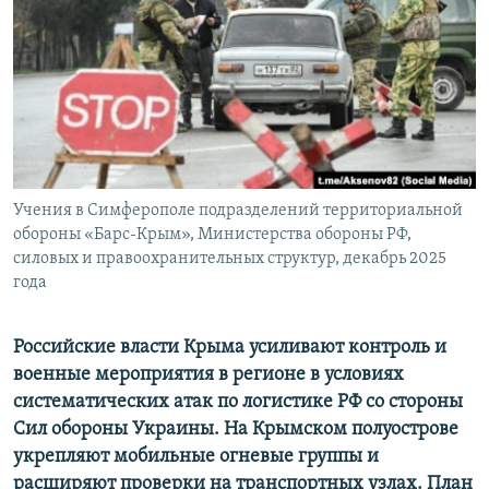
ПРИСОЕДИНЯЙТЕСЬ!
ПОБЕДИТЕЛЕЙ НЕ СУДЯТ?
КРЫМ.НЕПОКОРЕННЫЙ
ELIFBE
УКРАИНСКАЯ ПРОБЛЕМА КРЫМА
Все сайты RFE/RL
Учения в Симферополе подразделений территориальной
обороны «Барс-Крым», Министерства обороны РФ,
силовых и правоохранительных структур, декабрь 2025
года
Российские власти Крыма усиливают контроль и
военные мероприятия в регионе в условиях
систематических атак по логистике РФ со стороны
Сил обороны Украины. На Крымском полуострове
укрепляют мобильные огневые группы и
расширяют проверки на транспортных узлах. План