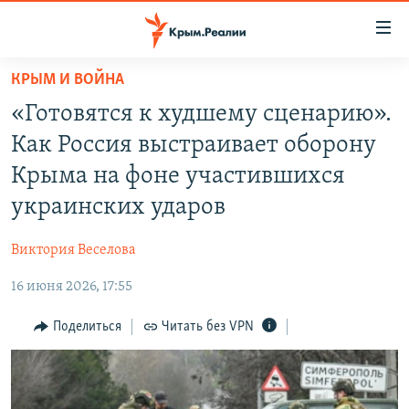
Доступность
ссылки
Вернуться
КРЫМ И ВОЙНА
к
НОВОСТИ
«Готовятся к худшему сценарию».
основному
СПЕЦПРОЕКТЫ
содержанию
Как Россия выстраивает оборону
ВОДА
Вернутся
ГРУЗ 200
Крыма на фоне участившихся
к
ИСТОРИЯ
КАРТА ВОЕННЫХ ОБЪЕКТОВ КРЫМА
украинских ударов
главной
ЕЩЕ
11 ЛЕТ ОККУПАЦИИ КРЫМА. 11 ИСТОРИЙ СОПРОТИВЛЕНИЯ
навигации
Виктория Веселова
Вернутся
РАДІО СВОБОДА
ИНТЕРАКТИВ
к
16 июня 2026, 17:55
КАК ОБОЙТИ БЛОКИРОВКУ
ИНФОГРАФИКА
поиску
Поделиться
Читать без VPN
ТЕЛЕПРОЕКТ КРЫМ.РЕАЛИИ
Українською
СОВЕТЫ ПРАВОЗАЩИТНИКОВ
Qırımtatar
ПРОПАВШИЕ БЕЗ ВЕСТИ