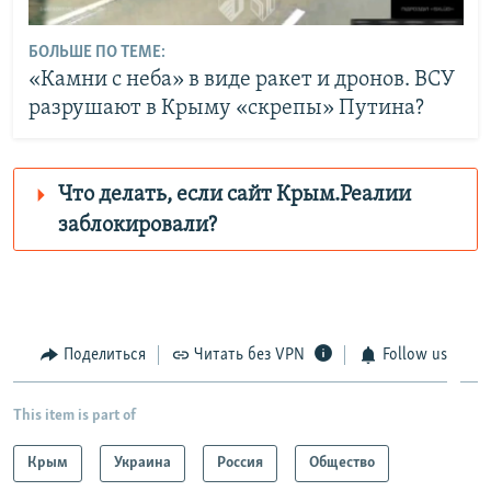
БОЛЬШЕ ПО ТЕМЕ:
«Камни с неба» в виде ракет и дронов. ВСУ
разрушают в Крыму «скрепы» Путина?
Что делать, если сайт Крым.Реалии
заблокировали?
Роскомнадзор пытается заблокировать
Крым.Реалии
зеркального сайта:
https://krymridzbveosfgsz-
Поделиться
Читать без VPN
Follow us
fngvbuhxbscecdba.z02.azurefd.net/
Telegram
Instagram
This item is part of
Viber
Крым.Реалии
установить VPN
.
Крым
Украина
Россия
Общество