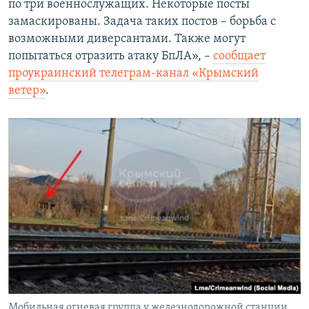
по три военнослужащих. Некоторые посты
замаскированы. Задача таких постов – борьба с
возможными диверсантами. Также могут
попытаться отразить атаку БпЛА», –
сообщает
проукраинский телеграм-канал «Крымский
ветер»
.
Мобильная огневая группа у железнодорожной станции