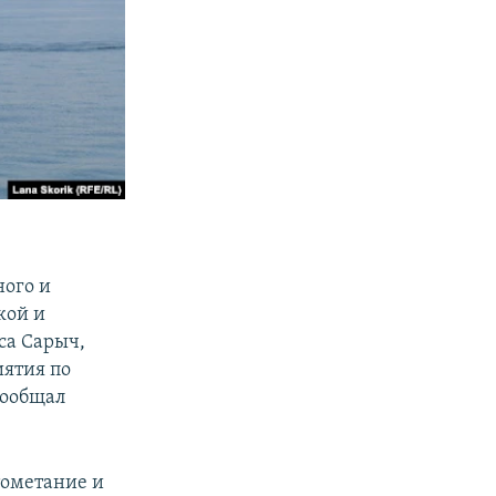
ного и
кой и
са Сарыч,
иятия по
 сообщал
тометание и