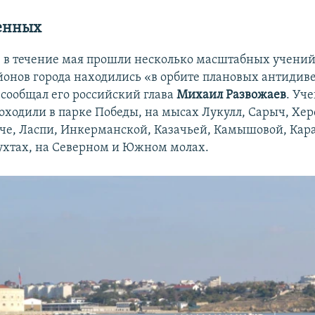
енных
е в течение мая прошли несколько масштабных учений
йонов города находились «в орбите плановых антиди
 сообщал его российский глава
Михаил Развожаев
. Уче
оходили в парке Победы, на мысах Лукулл, Сарыч, Хер
аче, Ласпи, Инкерманской, Казачьей, Камышовой, Кар
ухтах, на Северном и Южном молах.