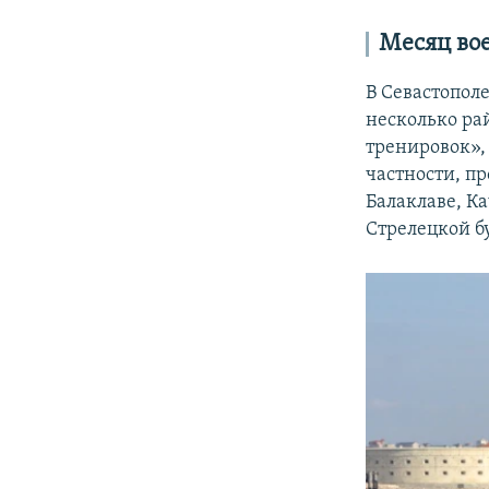
Месяц во
В Севастопол
несколько ра
тренировок»,
частности, пр
Балаклаве, К
Стрелецкой б