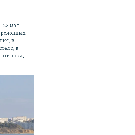
. 22 мая
версионных
ния, в
сонес, в
антинной,