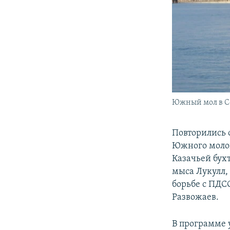
Южный мол в Се
Повторились 
Южного молов
Казачьей бух
мыса Лукулл,
борьбе с ПДС
Развожаев.
В программе 