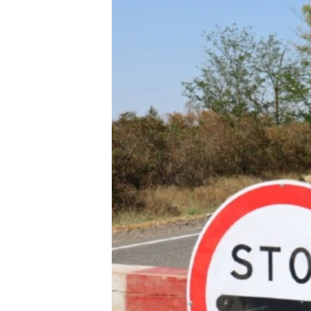
ПОБЕДИТЕЛЕЙ НЕ СУДЯТ?
КРЫМ.НЕПОКОРЕННЫЙ
ELIFBE
УКРАИНСКАЯ ПРОБЛЕМА КРЫМА