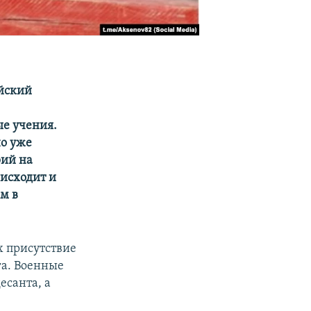
йский
ые учения.
но уже
рий на
оисходит и
м в
х присутствие
га. Военные
есанта, а