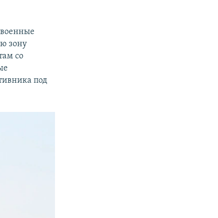
 военные
ую зону
там со
ые
тивника под