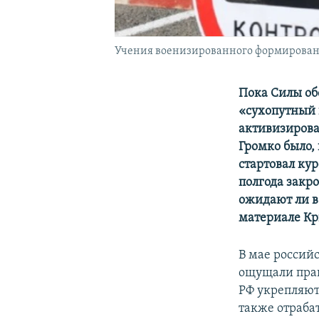
Учения военизированного формирован
Пока Силы об
«сухопутный 
активизирова
Громко было, 
стартовал ку
полгода закр
ожидают ли в
материале Кр
В мае россий
ощущали прак
РФ укрепляют
также отраба