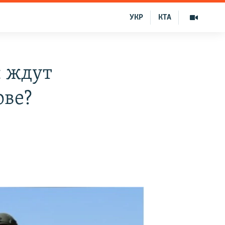
УКР
КТА
: ждут
ове?