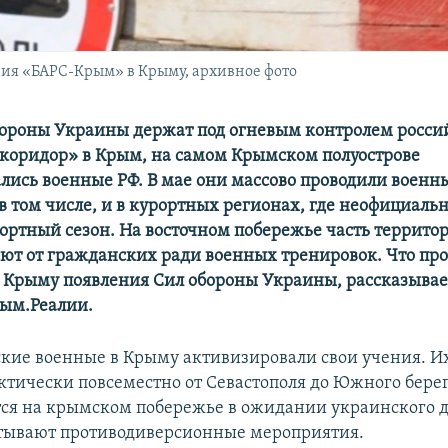
ия «БАРС-Крым» в Крыму, архивное фото
ороны Украины держат под огневым контролем росси
коридор» в Крым, на самом Крымском полуострове
лись военные РФ. В мае они массово проводили военн
в том числе, и в курортных регионах, где неофициаль
рортный сезон. На восточном побережье часть террито
оют от гражданских ради военных тренировок. Что пр
 Крыму появления Сил обороны Украины, рассказывае
ым.Реалии.
ские военные в Крыму активизировали свои учения. И
тически повсеместно от Севастополя до Южного бере
ся на крымском побережье в ожидании украинского д
тывают противодиверсионные мероприятия.