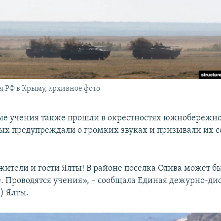
 РФ в Крыму, архивное фото
ые учения также прошли в окрестностях южнобережно
ых предупреждали о громких звуках и призывали их с
ители и гости Ялты! В районе поселка Олива может б
00. Проводятся учения», – сообщала Единая дежурно-ди
) Ялты.