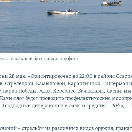
вастопольской бухте, архивное фото
они 28 мая. «Ориентировочно до 22:00 в районе Север
, Стрелецкой, Камышовой, Карантинной, Инкерманс
т, парка Победы, мыса Херсонес, Балаклавы, Ласпи, мы
 Качи флот будет проводить профилактические меропр
С (подводные диверсионные силы и средства –
КР
)», –
учений – стрельбы из различных видов оружия, грана