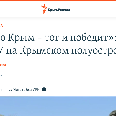
НА
го Крым – тот и победит»
У на Крымском полуостр
ова
57
ся
Читать без VPN