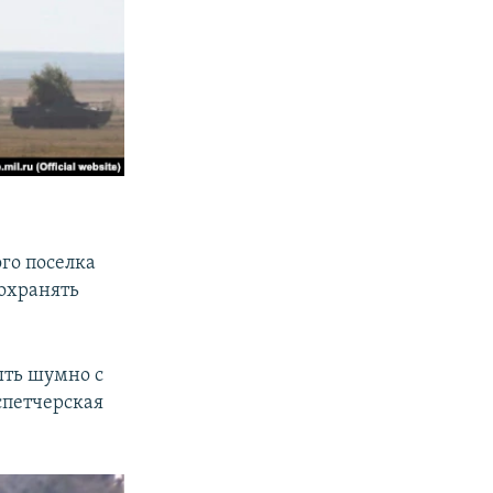
го поселка
охранять
ыть шумно с
спетчерская