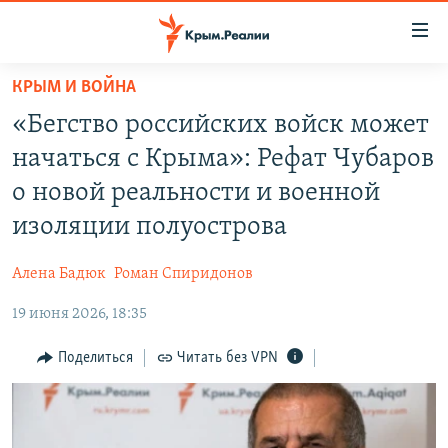
Доступность
ссылки
Вернуться
КРЫМ И ВОЙНА
к
НОВОСТИ
«Бегство российских войск может
основному
СПЕЦПРОЕКТЫ
содержанию
начаться с Крыма»: Рефат Чубаров
ВОДА
Вернутся
ГРУЗ 200
о новой реальности и военной
к
ИСТОРИЯ
КАРТА ВОЕННЫХ ОБЪЕКТОВ КРЫМА
изоляции полуострова
главной
ЕЩЕ
11 ЛЕТ ОККУПАЦИИ КРЫМА. 11 ИСТОРИЙ СОПРОТИВЛЕНИЯ
навигации
Алена Бадюк
Роман Спиридонов
Вернутся
РАДІО СВОБОДА
ИНТЕРАКТИВ
к
19 июня 2026, 18:35
КАК ОБОЙТИ БЛОКИРОВКУ
ИНФОГРАФИКА
поиску
Поделиться
Читать без VPN
ТЕЛЕПРОЕКТ КРЫМ.РЕАЛИИ
Українською
СОВЕТЫ ПРАВОЗАЩИТНИКОВ
Qırımtatar
ПРОПАВШИЕ БЕЗ ВЕСТИ