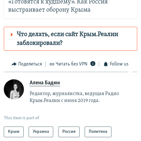
«Готовятся к худшему». Как Россия
выстраивает оборону Крыма
Что делать, если сайт Крым.Реалии
заблокировали?
Роскомнадзор пытается заблокировать
Крым.Реалии
Поделиться
Читать без VPN
Follow us
зеркального сайта:
https://krymridzbveosfgsz-
Алена Бадюк
fngvbuhxbscecdba.z02.azurefd.net/
Telegram
Instagram
Редактор, журналистка, ведущая Радио
Крым.Реалии с июня 2019 года.
Viber
Крым.Реалии
установить VPN
.
This item is part of
Крым
Украина
Россия
Политика