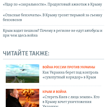
«Удар по «сакральности». Продуктовый ажиотаж в Крыму
«Опасные бензочаты». В Крыму грозят тюрьмой за съемку
бензовозов
Крым ходит пешком? Почему в регионе не едут автобусы и
при чем здесь война
ЧИТАЙТЕ ТАКЖЕ:
ВОЙНА РОССИИ ПРОТИВ УКРАИНЫ
Как Украина берет под контроль
«сухопутный коридор» в Крым
КРЫМ И ВОЙНА
«Стереть Киев с лица земли». Кто
в Крыму хочет уничтожения
Украины