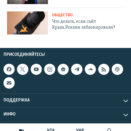
ОБЩЕСТВО
Что делать, если сайт
Крым.Реалии заблокировали?
ПРИСОЕДИНЯЙТЕСЬ!
ПОДДЕРЖКА
ИНФО
UTC+3
Copyright Крым.Реалии, 2026 | Все права защищены.
КТА
УКР