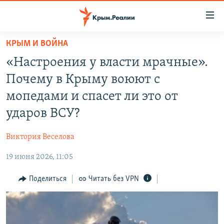
Доступность
ссылки
Вернуться
КРЫМ И ВОЙНА
к
НОВОСТИ
«Настроения у власти мрачные».
основному
СПЕЦПРОЕКТЫ
содержанию
Почему в Крыму воюют с
ВОДА
Вернутся
ГРУЗ 200
мопедами и спасет ли это от
к
ИСТОРИЯ
КАРТА ВОЕННЫХ ОБЪЕКТОВ КРЫМА
ударов ВСУ?
главной
ЕЩЕ
11 ЛЕТ ОККУПАЦИИ КРЫМА. 11 ИСТОРИЙ СОПРОТИВЛЕНИЯ
навигации
Виктория Веселова
Вернутся
РАДІО СВОБОДА
ИНТЕРАКТИВ
к
19 июня 2026, 11:05
КАК ОБОЙТИ БЛОКИРОВКУ
ИНФОГРАФИКА
поиску
Поделиться
Читать без VPN
ТЕЛЕПРОЕКТ КРЫМ.РЕАЛИИ
Українською
СОВЕТЫ ПРАВОЗАЩИТНИКОВ
Qırımtatar
ПРОПАВШИЕ БЕЗ ВЕСТИ