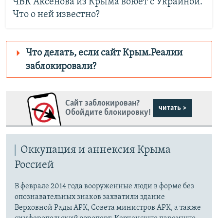
ЧВК Аксенова из Крыма воюет с Украиной.
Что о ней известно?
Что делать, если сайт Крым.Реалии
заблокировали?
Роскомнадзор пытается заблокировать
Крым.Реалии
Сайт заблокирован?
зеркального сайта:
читать >
Обойдите блокировку!
https://krymridzbveosfgsz-
fngvbuhxbscecdba.z02.azurefd.net/
Telegram
Instagram
Оккупация и аннексия Крыма
Viber
Крым.Реалии
Россией
установить VPN
.
В феврале 2014 года вооруженные люди в форме без
опознавательных знаков захватили здание
Верховной Рады АРК, Совета министров АРК, а также