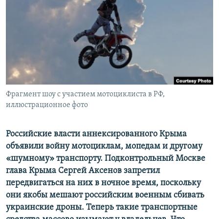
ПРИСОЕДИНЯЙТЕСЬ!
ПОБЕДИТЕЛЕЙ НЕ СУДЯТ?
КРЫМ.НЕПОКОРЕННЫЙ
ELIFBE
УКРАИНСКАЯ ПРОБЛЕМА КРЫМА
Все сайты RFE/RL
Фрагмент шоу с участием мотоциклиста в РФ,
иллюстрационное фото
Российские власти аннексированного Крыма
объявили войну мотоциклам, мопедам и другому
«шумному» транспорту. Подконтрольный Москве
глава Крыма Сергей Аксенов запретил
передвигаться на них в ночное время, поскольку
они якобы мешают российским военным сбивать
украинские дроны. Теперь такие транспортные