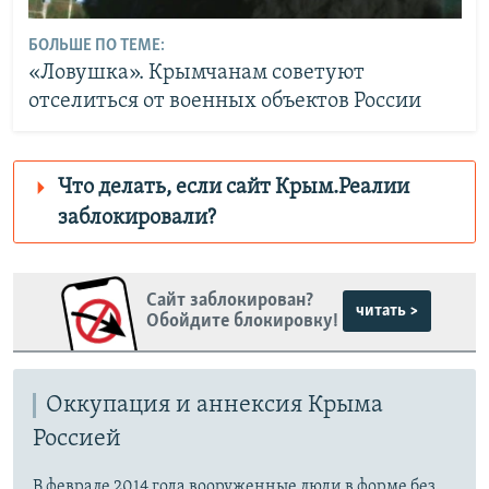
БОЛЬШЕ ПО ТЕМЕ:
«Ловушка». Крымчанам советуют
отселиться от военных объектов России
Что делать, если сайт Крым.Реалии
заблокировали?
Роскомнадзор пытается заблокировать
Крым.Реалии
Сайт заблокирован?
зеркального сайта:
читать >
Обойдите блокировку!
https://smarturl.click/zYdJA
Telegram
Instagram
Viber
Крым.Реалии
Оккупация и аннексия Крыма
установить VPN
.
Россией
В феврале 2014 года вооруженные люди в форме без