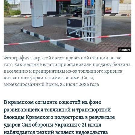
ПРИСОЕДИНЯЙТЕСЬ!
ПОБЕДИТЕЛЕЙ НЕ СУДЯТ?
КРЫМ.НЕПОКОРЕННЫЙ
ELIFBE
УКРАИНСКАЯ ПРОБЛЕМА КРЫМА
Все сайты RFE/RL
Фотография закрытой автозаправочной станции после
того, как местные власти приостановили продажу бензина
населению и предприятиям из-за топливного кризиса,
вызванного украинскими атаками. Саки,
аннексированный Крым, 22 июня 2026 года
В крымском сегменте соцсетей на фоне
развивающейся топливной и транспортной
блокады Крымского полуострова в результате
ударов Сил обороны Украины с 21 июня
наблюдается резкий всплеск недовольства