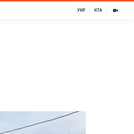
УКР
КТА