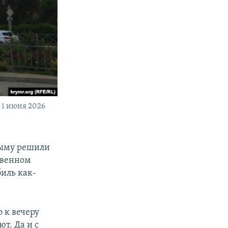
 1 июня 2026
рыму решили
твенном
биль как-
о к вечеру
ют. Да и с