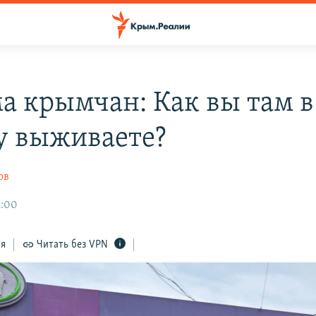
а крымчан: Как вы там в
 выживаете?
ов
1:00
ся
Читать без VPN