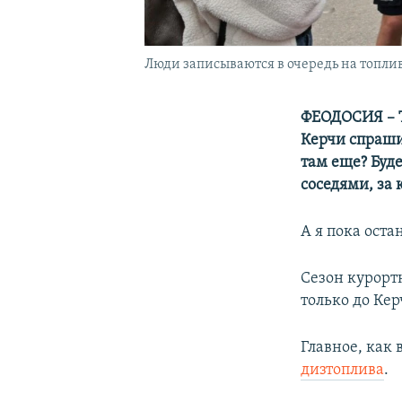
Люди записываются в очередь на топлив
ФЕОДОСИЯ – Т
Керчи спраши
там еще? Буде
соседями, за 
А я пока оста
Сезон курорт
только до Кер
Главное, как 
дизтоплива
.