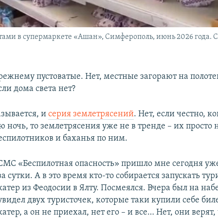
тами в супермаркете «Ашан», Симферополь, июнь 2026 года. 
режнему пустоватые. Нет, местные загорают на полотен
сли дома света нет?
азывается, и
серия землетрясений
. Нет, если честно, ко
 ночь, то землетрясения уже не в тренде – их просто
беспилотников и баханья по ним.
СМС «Беспилотная опасность» пришло мне сегодня уже
за сутки. А в это время кто-то собирается запускать ту
катер из Феодосии в Ялту. Посмеялся. Вчера был на на
увидел двух туристочек, которые таки купили себе бил
катер, а он не приехал, нет его – и все… Нет, они верят,