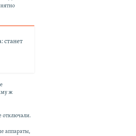
внятно
а: станет
те
ыму ж
е отключали.
ые аппараты,