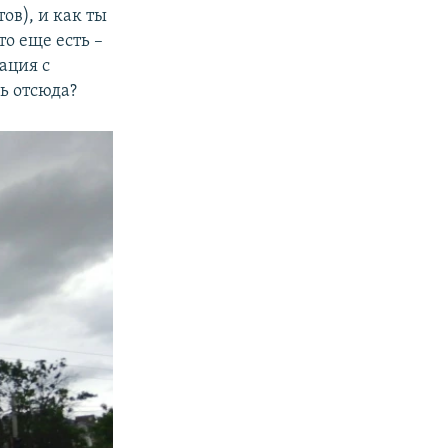
тов), и как ты
то еще есть –
ация с
ь отсюда?