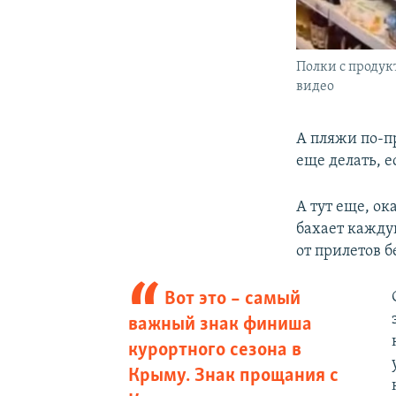
Полки с продук
видео
А пляжи по-п
еще делать, е
А тут еще, ок
бахает каждую
от прилетов 
Вот это – самый
важный знак финиша
курортного сезона в
Крыму. Знак прощания с