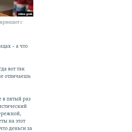
Скриншот с
цах – а что
гда вот так
 не отличаешь
 в пятый раз
ристический
бережной,
еты на этот
 что деньги за