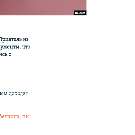
Приятель из
кументы, что
ись с
рым доходят
бензина, ни