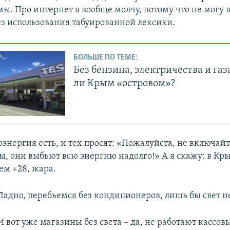
мы. Про интернет я вообще молчу, потому что не могу 
без использования табуированной лексики.
БОЛЬШЕ ПО ТЕМЕ:
Без бензина, электричества и газ
ли Крым «островом»?
оэнергия есть, и тех просят: «Пожалуйста, не включай
, они выбьют всю энергию надолго!» А я скажу: в Кр
ем +28, жара.
Ладно, перебьемся без кондиционеров, лишь бы свет н
И вот уже магазины без света – да, не работают кассов