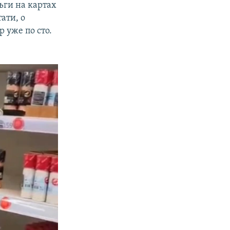
ньги на картах
ати, о
р уже по сто.