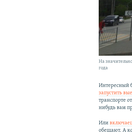
На значительно
года
Интересный б
запустить вы
транспорте от
нибудь вам п
Или
включаешь
обещают. А ко