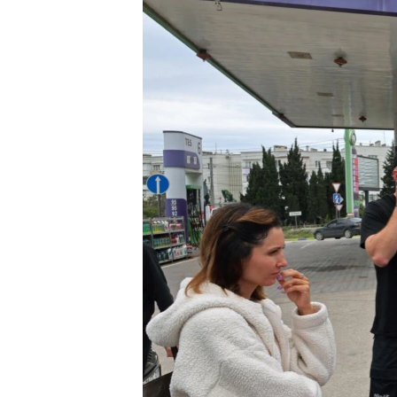
ПОБЕДИТЕЛЕЙ НЕ СУДЯТ?
КРЫМ.НЕПОКОРЕННЫЙ
ELIFBE
УКРАИНСКАЯ ПРОБЛЕМА КРЫМА