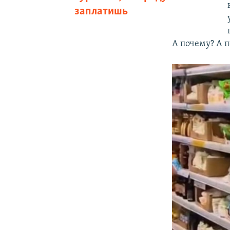
заплатишь
А почему? А п