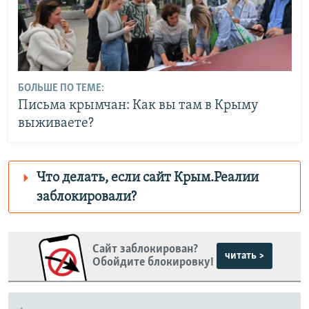
БОЛЬШЕ ПО ТЕМЕ:
Письма крымчан: Как вы там в Крыму
выживаете?
Что делать, если сайт Крым.Реалии
заблокировали?
Роскомнадзор пытается заблокировать
Крым.Реалии
Сайт заблокирован?
зеркального сайта:
читать >
Обойдите блокировку!
https://smarturl.click/zYdJA
Telegram
Instagram
Viber
Крым.Реалии