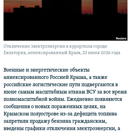
ПРИСОЕДИНЯЙТЕСЬ!
ПОБЕДИТЕЛЕЙ НЕ СУДЯТ?
КРЫМ.НЕПОКОРЕННЫЙ
ELIFBE
УКРАИНСКАЯ ПРОБЛЕМА КРЫМА
Все сайты RFE/RL
Отключение электроэнергии в курортном городе
Евпатория, аннексированный Крым, 23 июня 2026 года
Военные и энергетические объекты
аннексированного Россией Крыма, а также
российские логистические пути подвергаются в
июне самым масштабным атакам ВСУ за все время
полномасштабной войны. Ежедневно появляются
сообщения о новых пораженных целях, на
Крымском полуострове из-за дефицита топлива
запретили продажу бензина гражданским,
введены графики отключения электроэнергии, а