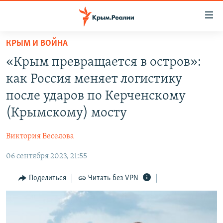
Доступность
ссылки
Вернуться
КРЫМ И ВОЙНА
к
НОВОСТИ
«Крым превращается в остров»:
основному
СПЕЦПРОЕКТЫ
содержанию
как Россия меняет логистику
ВОДА
Вернутся
ГРУЗ 200
после ударов по Керченскому
к
ИСТОРИЯ
КАРТА ВОЕННЫХ ОБЪЕКТОВ КРЫМА
(Крымскому) мосту
главной
ЕЩЕ
11 ЛЕТ ОККУПАЦИИ КРЫМА. 11 ИСТОРИЙ СОПРОТИВЛЕНИЯ
навигации
Виктория Веселова
Вернутся
РАДІО СВОБОДА
ИНТЕРАКТИВ
к
06 сентября 2023, 21:55
КАК ОБОЙТИ БЛОКИРОВКУ
ИНФОГРАФИКА
поиску
Поделиться
Читать без VPN
ТЕЛЕПРОЕКТ КРЫМ.РЕАЛИИ
Українською
СОВЕТЫ ПРАВОЗАЩИТНИКОВ
Qırımtatar
ПРОПАВШИЕ БЕЗ ВЕСТИ