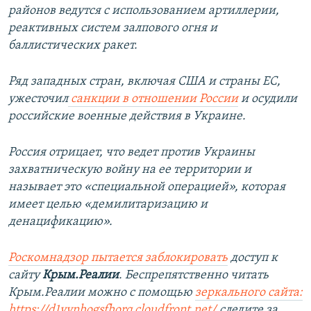
районов ведутся с использованием артиллерии,
реактивных систем залпового огня и
баллистических ракет.
Ряд западных стран, включая США и страны ЕС,
ужесточил
санкции в отношении России
и осудили
российские военные действия в Украине.
Россия отрицает, что ведет против Украины
захватническую войну на ее территории и
называет это «специальной операцией», которая
имеет целью «демилитаризацию и
денацификацию».
Роскомнадзор пытается заблокировать
доступ к
сайту
Крым.Реалии
. Беспрепятственно читать
Крым.Реалии можно с помощью
зеркального сайта:
https://d1yvnhogsfhorq.cloudfront.net/
следите за