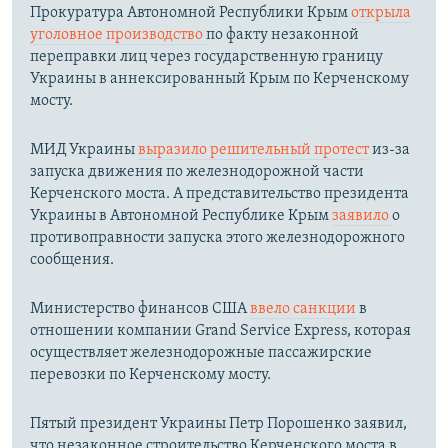
Прокуратура Автономной Республики Крым
открыла
уголовное производство
по факту незаконной
переправки лиц через государственную границу
Украины в аннексированный Крым по Керченскому
мосту.​
МИД Украины
выразило решительный протест
из-за
запуска движения по железнодорожной части
Керченского моста. А представительство президента
Украины в Автономной Республике Крым
заявило
о
противоправности запуска этого железнодорожного
сообщения.
Министерство финансов США
ввело санкции
в
отношении компании Grand Service Express, которая
осуществляет железнодорожные пассажирские
перевозки по Керченскому мосту.
Пятый президент Украины Петр Порошенко заявил,
что незаконное строительство Керченского моста в