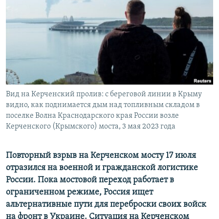
ПРИСОЕДИНЯЙТЕСЬ!
ПОБЕДИТЕЛЕЙ НЕ СУДЯТ?
КРЫМ.НЕПОКОРЕННЫЙ
ELIFBE
УКРАИНСКАЯ ПРОБЛЕМА КРЫМА
Все сайты RFE/RL
Вид на Керченский пролив: с береговой линии в Крыму
видно, как поднимается дым над топливным складом в
поселке Волна Краснодарского края России возле
Керченского (Крымского) моста, 3 мая 2023 года
Повторный взрыв на Керченском мосту 17 июля
отразился на военной и гражданской логистике
России. Пока мостовой переход работает в
ограниченном режиме, Россия ищет
альтернативные пути для переброски своих войск
на фронт в Украине. Ситуация на Керченском