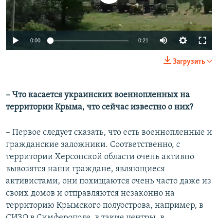
Auto
0:00
0:21
240p
Загрузить
360p
Auto
240p
360p
480p
480p
– Что касается украинских военнопленных на
территории Крыма, что сейчас известно о них?
720p
720p
1080p
1080p
– Первое следует сказать, что есть военнопленные и
гражданские заложники. Соответственно, с
территории Херсонской области очень активно
вывозятся наши граждане, являющиеся
активистами, они похищаются очень часто даже из
своих домов и отправляются незаконно на
территорию Крымского полуострова, например, в
СИЗО в Симферополе, в такие центры, в