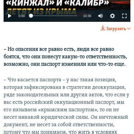
Auto
0:00
10:36
240p
Загрузить
360p
Auto
240p
360p
480p
480p
– Но опасения все равно есть, люди все равно
боятся, что они понесут какую-то ответственность,
720p
720p
1080p
возможно, они паспорт изменили или что-то еще.
1080p
– Что касается паспорта – у нас такая позиция,
которая зафиксирована в стратегии деоккупации,
ряде законодательных или других актов, что если у
вас есть российский оккупационный паспорт, мы
его называем «крымским паспортом», то он не
несет никакой юридической силы. Он ничтожный
документ, не несет за собой ответственности,
потому что мы понимаем, что жить в условиях