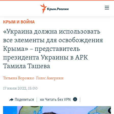
Доступность
ссылки
Вернуться
КРЫМ И ВОЙНА
к
НОВОСТИ
«Украина должна использовать
основному
СПЕЦПРОЕКТЫ
содержанию
все элементы для освобождения
ВОДА
Вернутся
ГРУЗ 200
Крыма» – представитель
к
ИСТОРИЯ
КАРТА ВОЕННЫХ ОБЪЕКТОВ КРЫМА
президента Украины в АРК
главной
ЕЩЕ
11 ЛЕТ ОККУПАЦИИ КРЫМА. 11 ИСТОРИЙ СОПРОТИВЛЕНИЯ
навигации
Тамила Ташева
Вернутся
РАДІО СВОБОДА
ИНТЕРАКТИВ
к
Татьяна Ворожко
Голос Америки
КАК ОБОЙТИ БЛОКИРОВКУ
ИНФОГРАФИКА
поиску
17 июля 2022, 15:00
ТЕЛЕПРОЕКТ КРЫМ.РЕАЛИИ
Українською
Поделиться
Читать без VPN
СОВЕТЫ ПРАВОЗАЩИТНИКОВ
Qırımtatar
ПРОПАВШИЕ БЕЗ ВЕСТИ