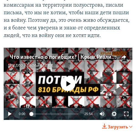
комиссарам на территории полуострова, писали
письма, что мы не хотим, чтобы наши дети пошли
на войну. Поэтому да, это очень живо обсуждается,
и я более чем уверена и знаю от определенных
людей, что на войну они не хотят идти.
Что известно о погибших? | Крым.Реалии ТВ
видео
Крым.Реалии
No media source currently available
Auto
0:00
25:54
240p
Загрузить
360p