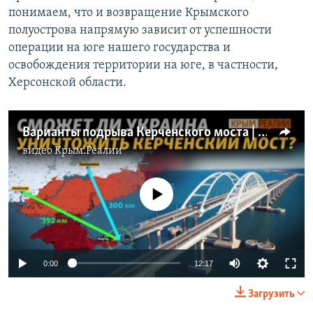
понимаем, что и возвращение Крымского
полуострова напрямую зависит от успешности
операции на юге нашего государства и
освобождения территории на юге, в частности,
Херсонской области.
Варианты подрыва Керченского моста | Крым.Реалии ТВ
видео
Крым.Реалии
No media source currently available
Auto
0:00
12:17
240p
Загрузить
360p