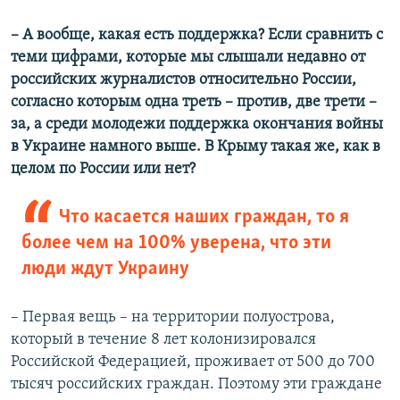
Auto
240p
360p
480p
480p
– А вообще, какая есть поддержка? Если сравнить с
теми цифрами, которые мы слышали недавно от
720p
720p
1080p
российских журналистов относительно России,
1080p
согласно которым одна треть – против, две трети –
за, а среди молодежи поддержка окончания войны
в Украине намного выше. В Крыму такая же, как в
целом по России или нет?
Что касается наших граждан, то я
более чем на 100% уверена, что эти
люди ждут Украину
– Первая вещь – на территории полуострова,
который в течение 8 лет колонизировался
Российской Федерацией, проживает от 500 до 700
тысяч российских граждан. Поэтому эти граждане