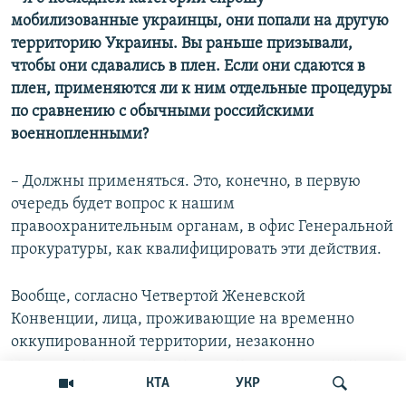
мобилизованные украинцы, они попали на другую
территорию Украины. Вы раньше призывали,
чтобы они сдавались в плен. Если они сдаются в
плен, применяются ли к ним отдельные процедуры
по сравнению с обычными российскими
военнопленными?
– Должны применяться. Это, конечно, в первую
очередь будет вопрос к нашим
правоохранительным органам, в офис Генеральной
прокуратуры, как квалифицировать эти действия.
Вообще, согласно Четвертой Женевской
Конвенции, лица, проживающие на временно
оккупированной территории, незаконно
призываемые в ряды страны агрессора, не должны
КТА
УКР
нести ответственности, но, что немаловажно, до