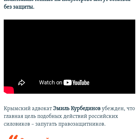
без защиты.
Крымский адвокат
Эмиль Курбединов
убежден, что
главная цель подобных действий российских
силовиков – запугать правозащитников.