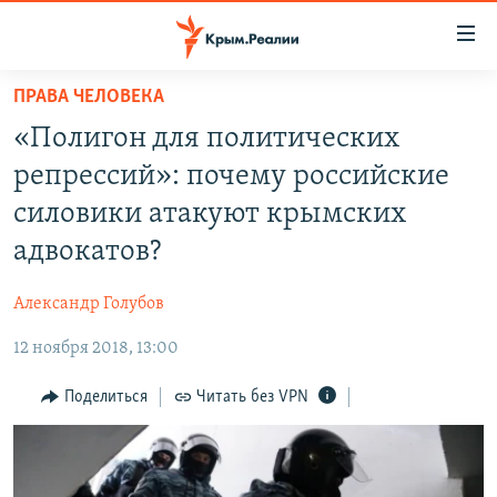
Доступность
ссылки
Вернуться
ПРАВА ЧЕЛОВЕКА
к
НОВОСТИ
«Полигон для политических
основному
СПЕЦПРОЕКТЫ
содержанию
репрессий»: почему российские
ВОДА
Вернутся
ГРУЗ 200
силовики атакуют крымских
к
ИСТОРИЯ
КАРТА ВОЕННЫХ ОБЪЕКТОВ КРЫМА
адвокатов?
главной
ЕЩЕ
11 ЛЕТ ОККУПАЦИИ КРЫМА. 11 ИСТОРИЙ СОПРОТИВЛЕНИЯ
навигации
Александр Голубов
Вернутся
РАДІО СВОБОДА
ИНТЕРАКТИВ
к
12 ноября 2018, 13:00
КАК ОБОЙТИ БЛОКИРОВКУ
ИНФОГРАФИКА
поиску
Поделиться
Читать без VPN
ТЕЛЕПРОЕКТ КРЫМ.РЕАЛИИ
Українською
СОВЕТЫ ПРАВОЗАЩИТНИКОВ
Qırımtatar
ПРОПАВШИЕ БЕЗ ВЕСТИ