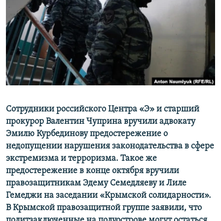
ПРИСОЕДИНЯЙТЕСЬ!
ПОБЕДИТЕЛЕЙ НЕ СУДЯТ?
КРЫМ.НЕПОКОРЕННЫЙ
ELIFBE
УКРАИНСКАЯ ПРОБЛЕМА КРЫМА
Все сайты RFE/RL
Cотрудники российского Центра «Э» и старший
прокурор Валентин Чуприна вручили адвокату
Эмилю Курбединову предостережение о
недопущении нарушения законодательства в сфере
экстремизма и терроризма. Такое же
предостережение в конце октября вручили
правозащитникам Эдему Семедляеву и Лиле
Гемеджи на заседании «Крымской солидарности».
В Крымской правозащитной группе заявили, что
политзаключенные на полуострове могут остаться