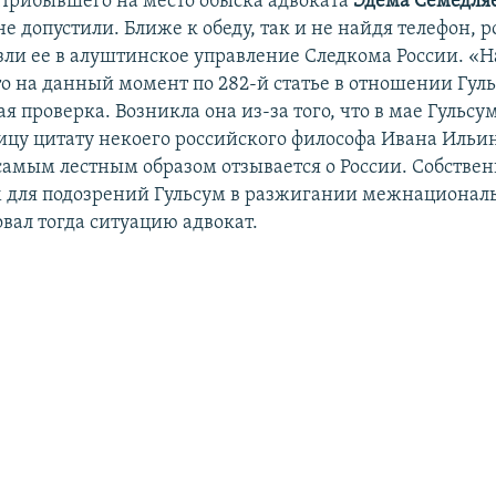
Прибывшего на место обыска адвоката
Эдема Семедля
не допустили. Ближе к обеду, так и не найдя телефон, 
зли ее в алуштинское управление Следкома России. «
то на данный момент по 282-й статье в отношении Гуль
я проверка. Возникла она из-за того, что в мае Гульсу
ицу цитату некоего российского философа Ивана Ильин
самым лестным образом отзывается о России. Собственн
м для подозрений Гульсум в разжигании межнационал
вал тогда ситуацию адвокат.