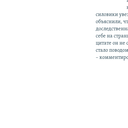
силовики уве
объяснили, ч
доследственна
себе на стран
цитате он не 
стало поводо
– комментиро