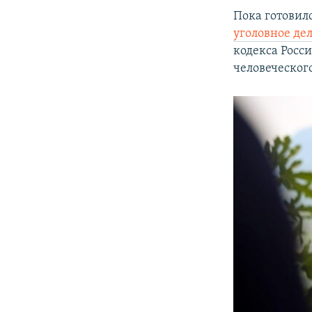
Пока готовил
уголовное де
кодекса Росс
человеческого