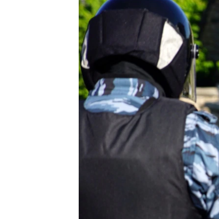
ПОБЕДИТЕЛЕЙ НЕ СУДЯТ?
КРЫМ.НЕПОКОРЕННЫЙ
ELIFBE
УКРАИНСКАЯ ПРОБЛЕМА КРЫМА