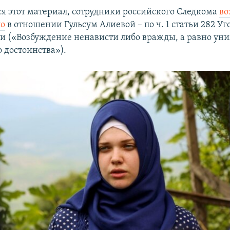
ся этот материал, сотрудники российского Следкома
во
ло
в отношении Гульсум Алиевой – по ч. 1 статьи 282 Уг
ии («Возбуждение ненависти либо вражды, а равно ун
 достоинства»).