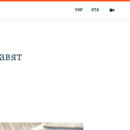
УКР
КТА
авят