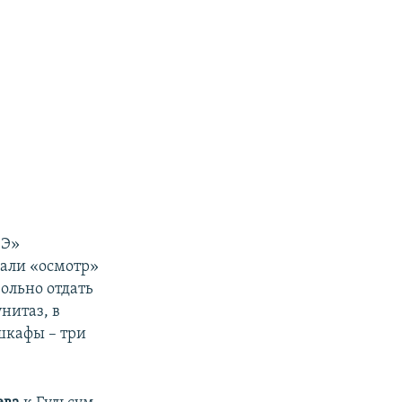
«Э»
нали «осмотр»
ольно отдать
нитаз, в
шкафы – три