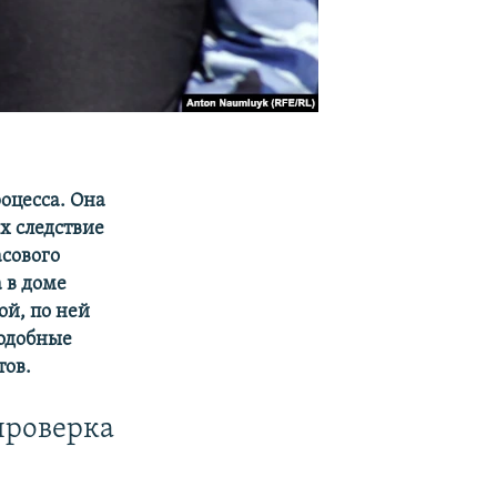
оцесса. Она
х следствие
асового
 в доме
ой, по ней
Подобные
тов.
проверка