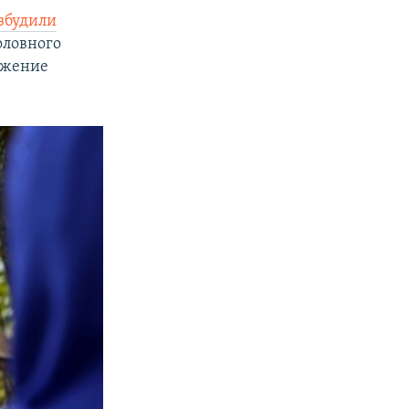
збудили
оловного
ижение