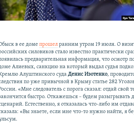
Обыск в ее доме
прошел
ранним утром 19 июля. О визи
российских силовиков стало известно практически сраз
появилась предварительная информация, что осмотр 
доме Алиевых, санкцию на который выдал судья подк
Кремлю Алуштинского суда
Денис Изотенко
, проводит
следствия по уже привычной в Крыму статье 282 Уголо
России. «Мне следователь с порога сказал: отдай свой т
закончится быстро. Откажешься – будем разыгрывать 
сценарий. Естественно, я отказалась что-либо им отдава
сказала: «Вы знаете, если мне что-то нужно найти, я бе
ульсум.