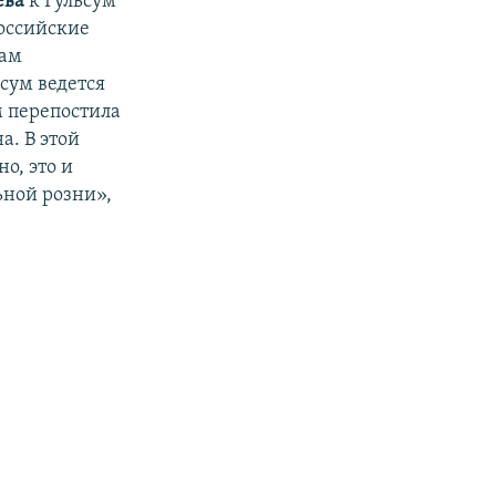
ева
к Гульсум
российские
Нам
сум ведется
м перепостила
а. В этой
о, это и
ьной розни»,