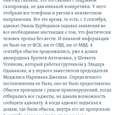
они ему сказали, что это связано с подрывом
газопровода, не дав никакой конкретики. У него
отобрали все телефоны и увезли в неизвестном
направлении. Все это время, то есть, с 3 сентября,
адвокат Эмиль Курбединов подавал заявления во
все необходимые инстанции о том, что фактически
человек пропал без вести. И никакой информации
не было ни от ФСБ, ни от ОВД, ни от МВД. 4
сентября обыски продолжились, уже в домах
двоюродных братьев Ахтемовых, у Шевкета
Усеинова, который работал грузчиком у Эльдара
Одаманова, и у первого заместителя председателя
Меджлиса Наримана Джеляла. Определенного
постановления не было, оно не было предоставлено.
Обыски проходили с рядом правонарушений, когда
отбирались все гаджеты, не давали возможность
сообщить адвокату. А когда адвокат подъехал к
домам, где были обыски, внутрь его не пропускали.