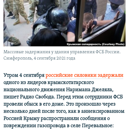
ПРИСОЕДИНЯЙТЕСЬ!
ПОБЕДИТЕЛЕЙ НЕ СУДЯТ?
КРЫМ.НЕПОКОРЕННЫЙ
ELIFBE
УКРАИНСКАЯ ПРОБЛЕМА КРЫМА
Все сайты RFE/RL
Массовые задержания у здания управления ФСБ России.
Симферополь, 4 сентября 2021 года
Утром 4 сентября
российские силовики задержали
одного из лидеров крымскотатарского
национального движения Наримана Джеляла,
пишет Радио Свобода. Перед этим сотрудники ФСБ
провели обыск в его доме. Это произошло через
несколько дней после того, как в аннексированном
Россией Крыму распространили сообщения о
повреждении газопровода в селе Перевальное: