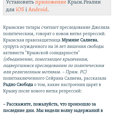
Установить
приложение
Крым.Реалии
для
iOS
і
Android
.
Крымские татары считают преследование Джеляла
политическим, говорят о новом витке репрессий.
Крымская правозащитница
Мумине Салиева
,
супруга осужденного на 16 лет лишения свободы
активиста "Крымской солидарности"
(объединение, помогающее крымчанам,
подвергшимся преследованию по политическим
или религиозным мотивам. – Прим. РС)
политзаключенного Сейрана Салиева, рассказала
Радио Свобода
о том, какие настроения царят в
Крыму после нового витка репрессий:
– Расскажите, пожалуйста, что произошло за
последние дни. Мы видели волну задержаний в