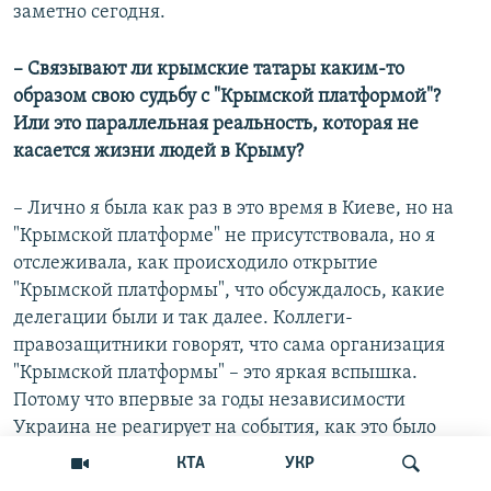
заметно сегодня.
– Связывают ли крымские татары каким-то
образом свою судьбу с "Крымской платформой"?
Или это параллельная реальность, которая не
касается жизни людей в Крыму?
– Лично я была как раз в это время в Киеве, но на
"Крымской платформе" не присутствовала, но я
отслеживала, как происходило открытие
"Крымской платформы", что обсуждалось, какие
делегации были и так далее. Коллеги-
правозащитники говорят, что сама организация
"Крымской платформы" – это яркая вспышка.
Потому что впервые за годы независимости
Украина не реагирует на события, как это было
раньше, а выступает в роли инициатора чего-то
КТА
УКР
нового. Во время локдауна тема Крыма, к