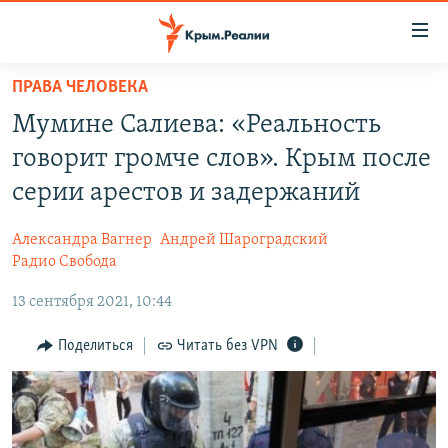
Доступность
ссылки
Вернуться
ПРАВА ЧЕЛОВЕКА
к
НОВОСТИ
Мумине Салиева: «Реальность
основному
СПЕЦПРОЕКТЫ
содержанию
говорит громче слов». Крым после
ВОДА
Вернутся
ГРУЗ 200
серии арестов и задержаний
к
ИСТОРИЯ
КАРТА ВОЕННЫХ ОБЪЕКТОВ КРЫМА
главной
Александра Вагнер
Андрей Шароградский
ЕЩЕ
11 ЛЕТ ОККУПАЦИИ КРЫМА. 11 ИСТОРИЙ СОПРОТИВЛЕНИЯ
навигации
Радио Свобода
Вернутся
РАДІО СВОБОДА
ИНТЕРАКТИВ
13 сентября 2021, 10:44
к
КАК ОБОЙТИ БЛОКИРОВКУ
ИНФОГРАФИКА
поиску
Поделиться
Читать без VPN
ТЕЛЕПРОЕКТ КРЫМ.РЕАЛИИ
Українською
СОВЕТЫ ПРАВОЗАЩИТНИКОВ
Qırımtatar
ПРОПАВШИЕ БЕЗ ВЕСТИ