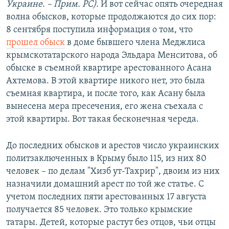
Украине. – Прим. РС).
И вот сейчас опять очередная
волна обысков, которые продолжаются до сих пор:
8 сентября поступила информация о том, что
прошел обыск
в доме бывшего члена Меджлиса
крымскотатарского народа Эльдара Менситова, об
обыске в съемной квартире арестованного Асана
Ахтемова. В этой квартире никого нет, это была
съемная квартира, и после того, как Асану была
вынесена мера пресечения, его жена съехала с
этой квартиры. Вот такая бесконечная череда.
До последних обысков и арестов число украинских
политзаключенных в Крыму было 115, из них 80
человек – по делам "Хизб ут-Тахрир", двоим из них
назначили домашний арест по той же статье. С
учетом последних пяти арестованных 17 августа
получается 85 человек. Это только крымские
татары. Детей, которые растут без отцов, чьи отцы