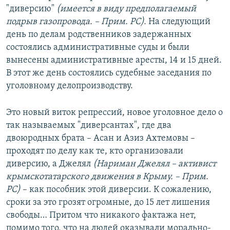
"диверсию"
(имеется в виду предполагаемый
подрыв газопровода. – Прим. РС).
На следующий
день по делам родственников задержанных
состоялись административные суды и были
вынесены административные аресты, 14 и 15 дней.
В этот же день состоялись судебные заседания по
уголовному делопроизводству.
Это новый виток репрессий, новое уголовное дело о
так называемых "диверсантах", где два
двоюродных брата – Асан и Азиз Ахтемовы –
проходят по делу как те, кто организовали
диверсию, а Джелял
(Нариман Джелял – активист
крымскотатарского движения в Крыму. – Прим.
РС)
– как пособник этой диверсии. К сожалению,
сроки за это грозят огромные, до 15 лет лишения
свободы… Притом что никакого фактажа нет,
помимо того, что на людей оказывали морально-