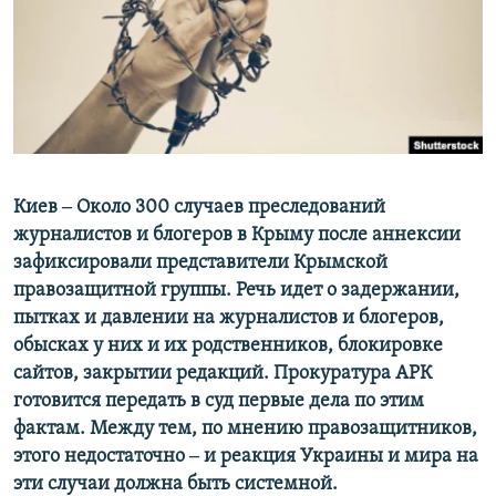
ПРИСОЕДИНЯЙТЕСЬ!
ПОБЕДИТЕЛЕЙ НЕ СУДЯТ?
КРЫМ.НЕПОКОРЕННЫЙ
ELIFBE
УКРАИНСКАЯ ПРОБЛЕМА КРЫМА
Все сайты RFE/RL
Киев ‒ Около 300 случаев преследований
журналистов и блогеров в Крыму после аннексии
зафиксировали представители Крымской
правозащитной группы. Речь идет о задержании,
пытках и давлении на журналистов и блогеров,
обысках у них и их родственников, блокировке
сайтов, закрытии редакций. Прокуратура АРК
готовится передать в суд первые дела по этим
фактам. Между тем, по мнению правозащитников,
этого недостаточно ‒ и реакция Украины и мира на
эти случаи должна быть системной.