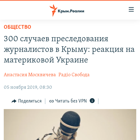
Доступность
ссылки
Вернуться
ОБЩЕСТВО
к
НОВОСТИ
300 случаев преследования
основному
СПЕЦПРОЕКТЫ
содержанию
журналистов в Крыму: реакция на
ВОДА
Вернутся
ГРУЗ 200
материковой Украине
к
ИСТОРИЯ
КАРТА ВОЕННЫХ ОБЪЕКТОВ КРЫМА
главной
Анастасия Москвичева
Радіо Свобода
ЕЩЕ
11 ЛЕТ ОККУПАЦИИ КРЫМА. 11 ИСТОРИЙ СОПРОТИВЛЕНИЯ
навигации
Вернутся
05 ноября 2019, 08:30
РАДІО СВОБОДА
ИНТЕРАКТИВ
к
КАК ОБОЙТИ БЛОКИРОВКУ
ИНФОГРАФИКА
Поделиться
Читать без VPN
поиску
ТЕЛЕПРОЕКТ КРЫМ.РЕАЛИИ
Українською
СОВЕТЫ ПРАВОЗАЩИТНИКОВ
Qırımtatar
ПРОПАВШИЕ БЕЗ ВЕСТИ