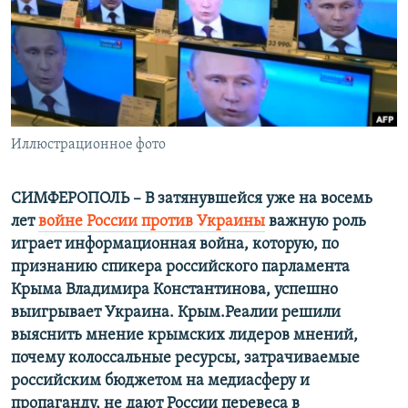
ПРИСОЕДИНЯЙТЕСЬ!
ПОБЕДИТЕЛЕЙ НЕ СУДЯТ?
КРЫМ.НЕПОКОРЕННЫЙ
ELIFBE
УКРАИНСКАЯ ПРОБЛЕМА КРЫМА
Все сайты RFE/RL
Иллюстрационное фото
СИМФЕРОПОЛЬ – В затянувшейся уже на восемь
лет
войне России против Украины
важную роль
играет информационная война, которую, по
признанию спикера российского парламента
Крыма Владимира Константинова, успешно
выигрывает Украина. Крым.Реалии решили
выяснить мнение крымских лидеров мнений,
почему колоссальные ресурсы, затрачиваемые
российским бюджетом на медиасферу и
пропаганду, не дают России перевеса в