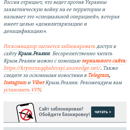
Россия отрицает, что ведет против Украины
захватническую войну на ее территории и
называет это «специальной операцией», которая
имеет целью «демилитаризацию и
денацификацию».
Роскомнадзор пытается заблокировать
доступ к
сайту
Крым.Реалии
.
Беспрепятственно читать
Крым.Реалии можно с помощью
зеркального сайта
:
https://krymrnxqqhahrczyi.azureedge.net/
.
Также
следите за основными новостями в
Telegram
,
Instagram
и
Viber
Крым.Реалии. Рекомендуем вам
установить
VPN
.
Сайт заблокирован?
читать >
Обойдите блокировку!