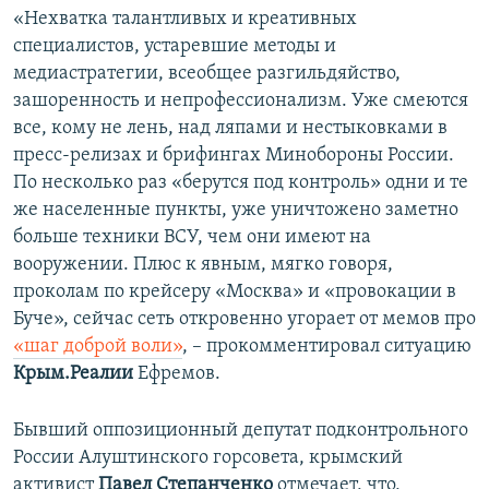
«Нехватка талантливых и креативных
специалистов, устаревшие методы и
медиастратегии, всеобщее разгильдяйство,
зашоренность и непрофессионализм. Уже смеются
все, кому не лень, над ляпами и нестыковками в
пресс-релизах и брифингах Минобороны России.
По несколько раз «берутся под контроль» одни и те
же населенные пункты, уже уничтожено заметно
больше техники ВСУ, чем они имеют на
вооружении. Плюс к явным, мягко говоря,
проколам по крейсеру «Москва» и «провокации в
Буче», сейчас сеть откровенно угорает от мемов про
«шаг доброй воли»
, – прокомментировал ситуацию
Крым.Реалии
Ефремов.
Бывший оппозиционный депутат подконтрольного
России Алуштинского горсовета, крымский
активист
Павел Степанченко
отмечает, что,