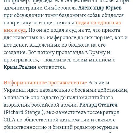
Например, председатель Общественного совета при
администрации Симферополя
Александр Юрьев
при обсуждении темы бездомных собак обиделся
на критику зоозащитников и
подал на одного из
них в суд
. Но он не подал в суд на то, что приюта
для животных в Симферополе до сих пор нет, как и
нет денег, выделенных из бюджета на его
создание. Вот потому пропаганда в Крыму и
проигрывает», – поделилась своим мнением с
Крым.Реалии
активистка.
Информационное противостояние
России и
Украины идет параллельно с боевыми действиями,
а началась оно задолго до полномасштабного
вторжения российской армии.
Ричард Стенгел
(Richard Stengel), экс-заместитель госсекретаря
США по общественной дипломатии и связям с
общественностью и бывший редактор журнала