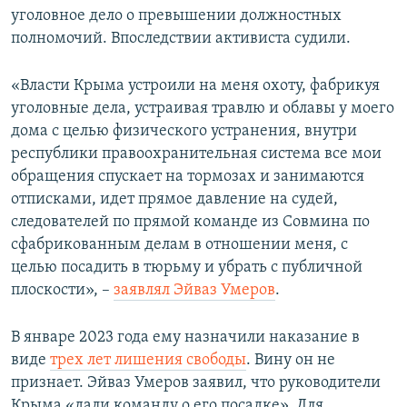
уголовное дело о превышении должностных
полномочий. Впоследствии активиста судили.
«Власти Крыма устроили на меня охоту, фабрикуя
уголовные дела, устраивая травлю и облавы у моего
дома с целью физического устранения, внутри
республики правоохранительная система все мои
обращения спускает на тормозах и занимаются
отписками, идет прямое давление на судей,
следователей по прямой команде из Совмина по
сфабрикованным делам в отношении меня, с
целью посадить в тюрьму и убрать с публичной
плоскости», –
заявлял Эйваз Умеров
.
В январе 2023 года ему назначили наказание в
виде
трех лет лишения свободы
. Вину он не
признает. Эйваз Умеров
заявил, что руководители
Крыма «дали команду о его посадке». Для