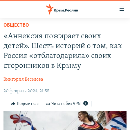
Доступность
ссылки
Вернуться
ОБЩЕСТВО
к
НОВОСТИ
«Аннексия пожирает своих
основному
СПЕЦПРОЕКТЫ
содержанию
детей». Шесть историй о том, как
ВОДА
Вернутся
ГРУЗ 200
Россия «отблагодарила» своих
к
ИСТОРИЯ
КАРТА ВОЕННЫХ ОБЪЕКТОВ КРЫМА
сторонников в Крыму
главной
ЕЩЕ
11 ЛЕТ ОККУПАЦИИ КРЫМА. 11 ИСТОРИЙ СОПРОТИВЛЕНИЯ
навигации
Виктория Веселова
Вернутся
РАДІО СВОБОДА
ИНТЕРАКТИВ
к
20 февраля 2024, 21:55
КАК ОБОЙТИ БЛОКИРОВКУ
ИНФОГРАФИКА
поиску
Поделиться
Читать без VPN
ТЕЛЕПРОЕКТ КРЫМ.РЕАЛИИ
Українською
СОВЕТЫ ПРАВОЗАЩИТНИКОВ
Qırımtatar
ПРОПАВШИЕ БЕЗ ВЕСТИ