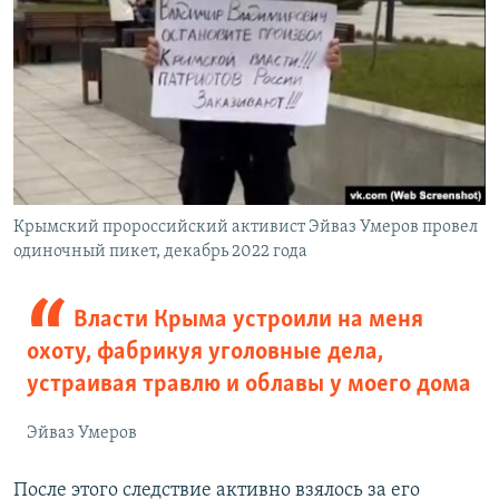
Крымский пророссийский активист Эйваз Умеров провел
одиночный пикет, декабрь 2022 года
Власти Крыма устроили на меня
охоту, фабрикуя уголовные дела,
устраивая травлю и облавы у моего дома
Эйваз Умеров
После этого следствие активно взялось за его