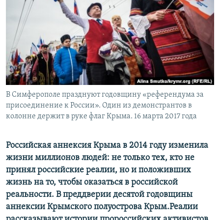
ПРИСОЕДИНЯЙТЕСЬ!
ПОБЕДИТЕЛЕЙ НЕ СУДЯТ?
КРЫМ.НЕПОКОРЕННЫЙ
ELIFBE
УКРАИНСКАЯ ПРОБЛЕМА КРЫМА
Все сайты RFE/RL
В Симферополе празднуют годовщину «референдума за
присоединение к России». Один из демонстрантов в
колонне держит в руке флаг Крыма. 16 марта 2017 года
Российская аннексия Крыма в 2014 году изменила
жизни миллионов людей: не только тех, кто не
принял российские реалии, но и положивших
жизнь на то, чтобы оказаться в российской
реальности. В преддверии десятой годовщины
аннексии Крымского полуострова Крым.Реалии
рассказывают истории пророссийских активистов,