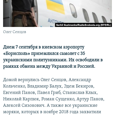
ПРИСОЕДИНЯЙТЕСЬ!
ПОБЕДИТЕЛЕЙ НЕ СУДЯТ?
КРЫМ.НЕПОКОРЕННЫЙ
ELIFBE
Олег Сенцов
УКРАИНСКАЯ ПРОБЛЕМА КРЫМА
Все сайты RFE/RL
Днем 7 сентября в киевском аэропорту
«Борисполь» приземлился самолет с 35
украинскими политузниками. Их освободили в
рамках обмена между Украиной и Россией.
Домой вернулись Олег Сенцов, Александр
Кольченко, Владимир Балух, Эдем Бекиров,
Евгений Панов, Павел Гриб, Станислав Клых,
Николай Карпюк, Роман Сущенко, Артур Панов,
Алексей Сизонович. А также все украинские
моряки, которых в ноябре 2018 года захватили