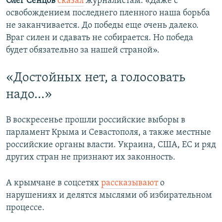
Олег Сенцов
сказал
журналистам: «Даже с
ы
у
освобождением последнего пленного наша борьба
д
ю
не заканчивается. До победы еще очень далеко.
у
щ
Враг силен и сдавать не собирается. Но победа
щ
и
будет обязательно за нашей страной».
и
й
й
с
«Достойных нет, а голосовать
с
л
надо…»
л
а
а
й
В воскресенье прошли российские выборы в
й
д
парламент Крыма и Севастополя, а также местные
д
российские органы власти. Украина, США, ЕС и ряд
других стран не признают их законность.
А крымчане в соцсетях
рассказывают
о
нарушениях и делятся мыслями об избирательном
процессе.