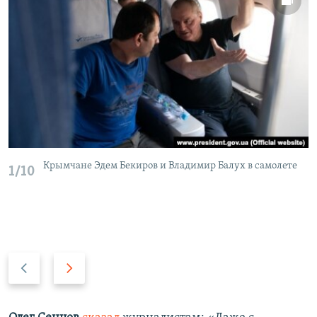
Крымчане Эдем Бекиров и Владимир Балух в самолете
1/10
П
С
р
л
е
е
д
д