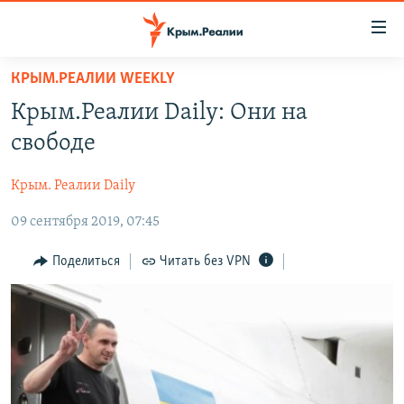
Доступность
ссылки
Вернуться
КРЫМ.РЕАЛИИ WEEKLY
к
НОВОСТИ
Крым.Реалии Daily: Они на
основному
СПЕЦПРОЕКТЫ
содержанию
свободе
ВОДА
Вернутся
ГРУЗ 200
к
Крым. Реалии Daily
ИСТОРИЯ
КАРТА ВОЕННЫХ ОБЪЕКТОВ КРЫМА
главной
09 сентября 2019, 07:45
ЕЩЕ
11 ЛЕТ ОККУПАЦИИ КРЫМА. 11 ИСТОРИЙ СОПРОТИВЛЕНИЯ
навигации
Вернутся
РАДІО СВОБОДА
ИНТЕРАКТИВ
Поделиться
Читать без VPN
к
КАК ОБОЙТИ БЛОКИРОВКУ
ИНФОГРАФИКА
поиску
ТЕЛЕПРОЕКТ КРЫМ.РЕАЛИИ
Українською
СОВЕТЫ ПРАВОЗАЩИТНИКОВ
Qırımtatar
ПРОПАВШИЕ БЕЗ ВЕСТИ