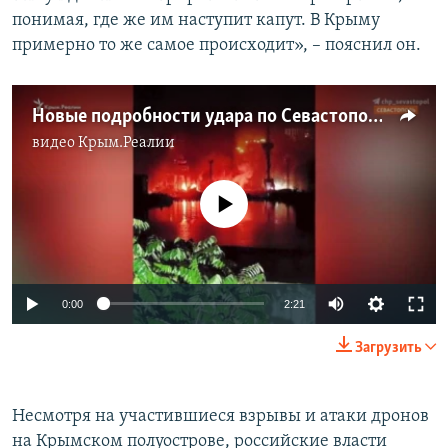
понимая, где же им наступит капут. В Крыму
примерно то же самое происходит», – пояснил он.
Новые подробности удара по Севастополю (видео)
видео
Крым.Реалии
No media source currently available
Auto
0:00
2:21
240p
Загрузить
360p
Auto
240p
360p
480p
480p
Несмотря на участившиеся взрывы и атаки дронов
на Крымском полуострове, российские власти
720p