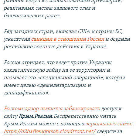
районов ведутся с использованием артиллерии,
реактивных систем залпового огня и
баллистических ракет.
Ряд западных стран, включая США и страны ЕС,
ужесточил
санкции в отношении России
и осудили
российские военные действия в Украине.
Россия отрицает, что ведет против Украины
захватническую войну на ее территории и
называет это «специальной операцией», которая
имеет целью «демилитаризацию и
денацификацию».
Роскомнадзор пытается заблокировать
доступ к
сайту
Крым.Реалии
.Беспрепятственно читать
Крым.Реалии можно с помощью
зеркального сайта:
https://d2bafveuqtksoh.cloudfront.net/
следите за