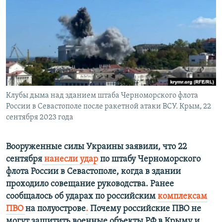
ПРИСОЕДИНЯЙТЕСЬ!
ПОБЕДИТЕЛЕЙ НЕ СУДЯТ?
КРЫМ.НЕПОКОРЕННЫЙ
ELIFBE
УКРАИНСКАЯ ПРОБЛЕМА КРЫМА
Все сайты RFE/RL
Клубы дыма над зданием штаба Черноморского флота
России в Севастополе после ракетной атаки ВСУ. Крым, 22
сентября 2023 года
Вооруженные силы Украины заявили, что 22
сентября
нанесли удар
по штабу Черноморского
флота России в Севастополе, когда в здании
проходило совещание руководства. Ранее
сообщалось об ударах по российским
комплексам
ПВО
на полуострове
.
Почему российские ПВО не
могут защитить военные объекты РФ в Крыму и