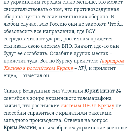
по украинским городам стало меньше, это может
свидетельствовать о том, что противовоздушная
оборона нужна России именно как оборона. В
любом случае, всю Россию они не закроют. Чтобы
обезопасить все направления, где ВСУ
сосредотачивают удары, россиянам придется
стягивать свою систему ВПО. Значит, где-то они
будут ее ослаблять. Ослабят в других местах –
прилетит туда. Вот по Курску прилетело
(
аэродром
Халино в российском Курске
–
КР)
, и прилетит
еще», – отметил он.
Спикер Воздушных сил Украины
Юрий Игнат
24
сентября в эфире украинского телемарафона
заявил, что российские
системы ПВО в Крыму
не
способны справиться с крылатыми ракетами
западного производства. Отвечая на вопрос
Крым.Реалии
, каким образом украинские военные