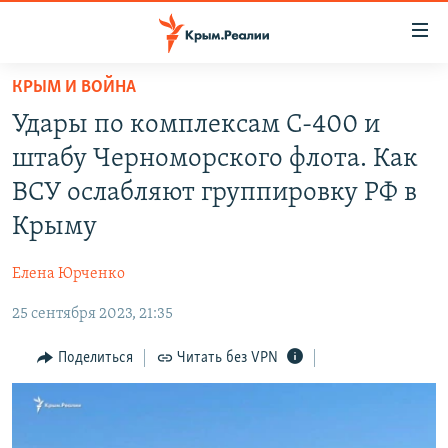
Доступность
ссылки
Вернуться
КРЫМ И ВОЙНА
к
НОВОСТИ
Удары по комплексам С-400 и
основному
СПЕЦПРОЕКТЫ
содержанию
штабу Черноморского флота. Как
ВОДА
Вернутся
ГРУЗ 200
ВСУ ослабляют группировку РФ в
к
ИСТОРИЯ
КАРТА ВОЕННЫХ ОБЪЕКТОВ КРЫМА
Крыму
главной
ЕЩЕ
11 ЛЕТ ОККУПАЦИИ КРЫМА. 11 ИСТОРИЙ СОПРОТИВЛЕНИЯ
навигации
Елена Юрченко
Вернутся
РАДІО СВОБОДА
ИНТЕРАКТИВ
к
25 сентября 2023, 21:35
КАК ОБОЙТИ БЛОКИРОВКУ
ИНФОГРАФИКА
поиску
Поделиться
Читать без VPN
ТЕЛЕПРОЕКТ КРЫМ.РЕАЛИИ
Українською
СОВЕТЫ ПРАВОЗАЩИТНИКОВ
Qırımtatar
ПРОПАВШИЕ БЕЗ ВЕСТИ