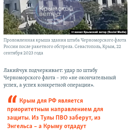
Проломленная крыша здания штаба Черноморского флота
России после ракетного обстрела. Севастополь, Крым, 22
сентября 2023 года
Лакийчук подчеркивает: удар по штабу
Черноморского флота – это «не окончательный
успех, а успех конкретной операции».
Крым для РФ является
приоритетным направлением для
защиты. Из Тулы ПВО заберут, из
Энгельса – а Крыму отдадут