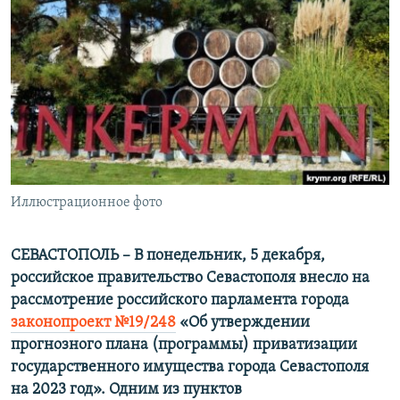
ПРИСОЕДИНЯЙТЕСЬ!
ПОБЕДИТЕЛЕЙ НЕ СУДЯТ?
КРЫМ.НЕПОКОРЕННЫЙ
ELIFBE
УКРАИНСКАЯ ПРОБЛЕМА КРЫМА
Все сайты RFE/RL
Иллюстрационное фото
СЕВАСТОПОЛЬ – В понедельник, 5 декабря,
российское правительство Севастополя внесло на
рассмотрение российского парламента города
законопроект №19/248
«Об утверждении
прогнозного плана (программы) приватизации
государственного имущества города Севастополя
на 2023 год». Одним из пунктов