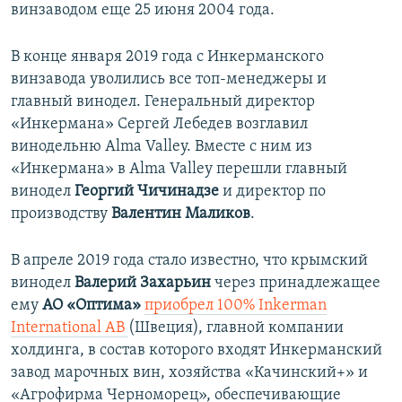
винзаводом еще 25 июня 2004 года.
В конце января 2019 года с Инкерманского
винзавода уволились все топ-менеджеры и
главный винодел. Генеральный директор
«Инкермана» Сергей Лебедев возглавил
винодельню Alma Valley. Вместе с ним из
«Инкермана» в Alma Valley перешли главный
винодел
Георгий Чичинадзе
и директор по
производству
Валентин Маликов
.
В апреле 2019 года стало известно, что крымский
винодел
Валерий Захарьин
через принадлежащее
ему
АО «Оптима»
приобрел 100% Inkerman
International AB
(Швеция), главной компании
холдинга, в состав которого входят Инкерманский
завод марочных вин, хозяйства «Качинский+» и
«Агрофирма Черноморец», обеспечивающие