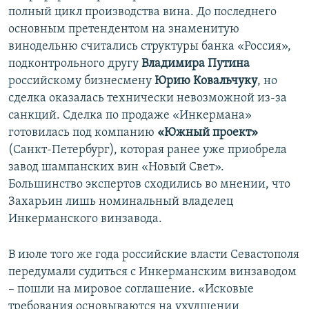
полный цикл производства вина. До последнего
основным претендентом на знаменитую
винодельню считались структуры банка «Россия»,
подконтрольного другу
Владимира Путина
российскому бизнесмену
Юрию Ковальчуку
, но
сделка оказалась технически невозможной из-за
санкций. Сделка по продаже «Инкермана»
готовилась под компанию
«Южный проект»
(Санкт-Петербург), которая ранее уже приобрела
завод шампанских вин «Новый Свет».
Большинство экспертов сходились во мнении, что
Захарьин лишь номинальный владелец
Инкерманского винзавода.
В июле того же года российские власти Севастополя
передумали судиться с Инкерманским винзаводом
– пошли на мировое соглашение. «Исковые
требования основываются на ухудшении