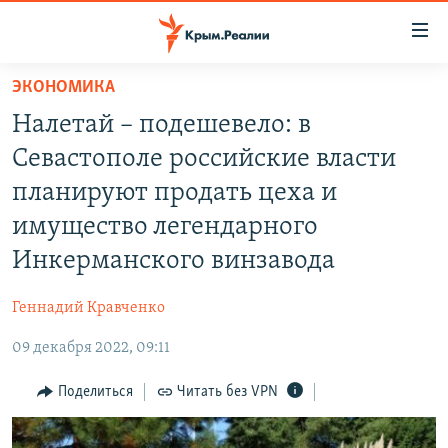
Доступность
ссылки
Вернуться
ЭКОНОМИКА
к
НОВОСТИ
Налетай – подешевело: в
основному
СПЕЦПРОЕКТЫ
содержанию
Севастополе российские власти
ВОДА
Вернутся
ГРУЗ 200
планируют продать цеха и
к
ИСТОРИЯ
КАРТА ВОЕННЫХ ОБЪЕКТОВ КРЫМА
имущество легендарного
главной
ЕЩЕ
11 ЛЕТ ОККУПАЦИИ КРЫМА. 11 ИСТОРИЙ СОПРОТИВЛЕНИЯ
навигации
Инкерманского винзавода
Вернутся
РАДІО СВОБОДА
ИНТЕРАКТИВ
к
Геннадий Кравченко
КАК ОБОЙТИ БЛОКИРОВКУ
ИНФОГРАФИКА
поиску
09 декабря 2022, 09:11
ТЕЛЕПРОЕКТ КРЫМ.РЕАЛИИ
Українською
Поделиться
Читать без VPN
СОВЕТЫ ПРАВОЗАЩИТНИКОВ
Qırımtatar
ПРОПАВШИЕ БЕЗ ВЕСТИ