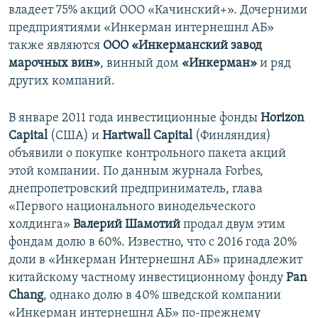
владеет 75% акций ООО «Качинский+». Дочерними
предприятиями «Инкерман интернешнл АБ»
также являются
ООО «Инкерманский завод
марочных вин»
, винный дом
«Инкерман»
и ряд
других компаний.
В январе 2011 года инвестиционные фонды
Horizon
Capital
(США) и
Hartwall Capital
(Финляндия)
объявили о покупке контрольного пакета акций
этой компании. По данным журнала Forbes,
днепропетровский предприниматель, глава
«Первого национального винодельческого
холдинга»
Валерий Шамотий
продал двум этим
фондам долю в 60%. Известно, что с 2016 года 20%
доли в «Инкерман Интернешнл АБ» принадлежит
китайскому частному инвестиционному фонду
Pan
Chang
, однако долю в 40% шведской компании
«Инкерман интернешнл АБ» по-прежнему