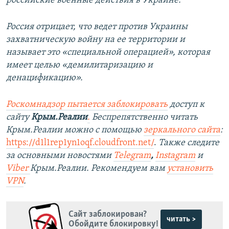
российские военные действия в Украине.
Россия отрицает, что ведет против Украины
захватническую войну на ее территории и
называет это «специальной операцией», которая
имеет целью «демилитаризацию и
денацификацию».
Роскомнадзор пытается заблокировать
доступ к
сайту
Крым.Реалии
.
Беспрепятственно читать
Крым.Реалии можно с помощью
зеркального сайта
:
https://d1l1rep1yn1oqf.cloudfront.net/
.
Также следите
за основными новостями
Telegram
,
Instagram
и
Viber
Крым.Реалии. Рекомендуем вам
установить
VPN
.
Сайт заблокирован?
читать >
Обойдите блокировку!