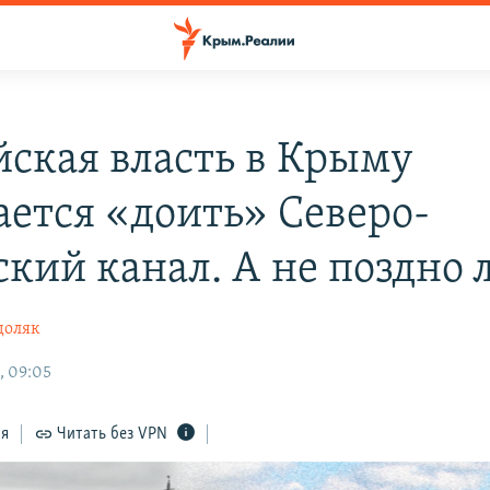
йская власть в Крыму
ается «доить» Северо-
кий канал. А не поздно 
доляк
, 09:05
ся
Читать без VPN