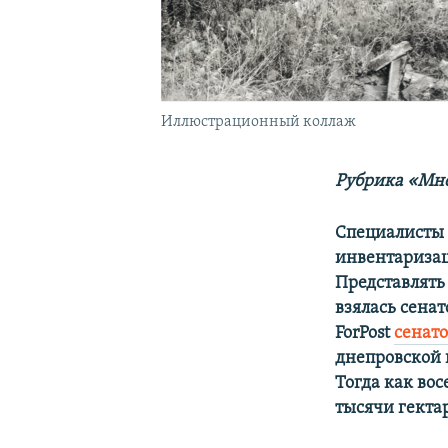
Иллюстрационный коллаж
Рубрика «Мне
Специалисты 
инвентаризац
Представлять
взялась сена
ForPost
сенато
днепровской 
Тогда как вос
тысячи гекта