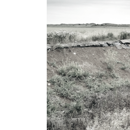
ПОБЕДИТЕЛЕЙ НЕ СУДЯТ?
КРЫМ.НЕПОКОРЕННЫЙ
ELIFBE
УКРАИНСКАЯ ПРОБЛЕМА КРЫМА