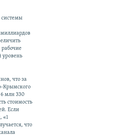
е системы
4 миллиардов
величить
 рабочие
й уровень
нов, что за
ро-Крымского
 6 млн 330
сть стоимость
ей. Если
, «1
лучается, что
канала