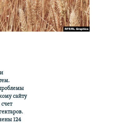
ли
тем.
 проблемы
кому сайту
 счет
гектаров.
чены 124