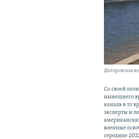
Днепровская во
Со своей поз
нынешнего вр
канала в то 
эксперты и п
американский
военные осво
середине 202