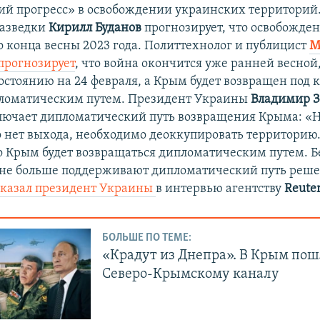
й прогресс» в освобождении украинских территорий.
азведки
Кирилл Буданов
прогнозирует, что освобожде
о конца весны 2023 года. Политтехнолог и публицист
М
прогнозирует
, что война окончится уже ранней весной,
состоянию на 24 февраля, а Крым будет возвращен под 
ломатическим путем. Президент Украины
Владимир З
лючает дипломатический путь возвращения Крыма: «Н
о нет выхода, необходимо деоккупировать территорию
то Крым будет возвращаться дипломатическим путем. Б
не больше поддерживают дипломатический путь реше
сказал президент Украины
в интервью агентству
Reute
БОЛЬШЕ ПО ТЕМЕ:
«Крадут из Днепра». В Крым пош
Северо-Крымскому каналу