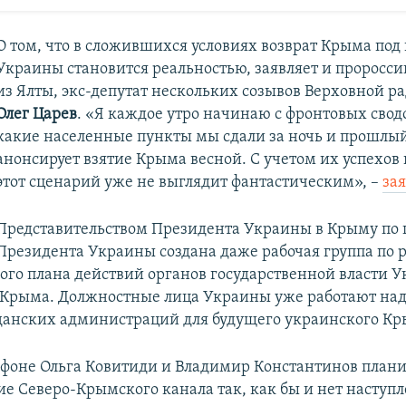
О том, что в сложившихся условиях возврат Крыма под
Украины становится реальностью, заявляет и проросси
из Ялты, экс-депутат нескольких созывов Верховной 
Олег Царев
. «Я каждое утро начинаю с фронтовых свод
какие населенные пункты мы сдали за ночь и прошлый
анонсирует взятие Крыма весной. С учетом их успехов
этот сценарий уже не выглядит фантастическим», –
за
Представительством Президента Украины в Крыму по
Президента Украины создана даже рабочая группа по 
ого плана действий органов государственной власти 
Крыма. Должностные лица Украины уже работают над
анских администраций для будущего украинского Кр
м фоне Ольга Ковитиди и Владимир Константинов план
ие Северо-Крымского канала так, как бы и нет наступ