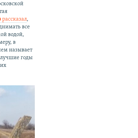
осковской
тая
в
рассказал
,
днимать все
ой водой,
меру, в
 чем называет
и лучшие годы
гих