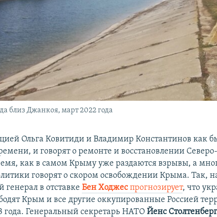
да близ Джанкоя, март 2022 года
ицией Ольга Ковитиди и Владимир Константинов как б
емени, и говорят о ремонте и восстановлении Север
время, как в самом Крыму уже раздаются взрывы, а мн
олитики говорят о скором освобождении Крыма. Так, 
 генерал в отставке
Бен Ходжес
прогнозирует
, что ук
бодят Крым и все другие оккупированные Россией тер
3 года. Генеральный секретарь НАТО
Йенс Столтенбер