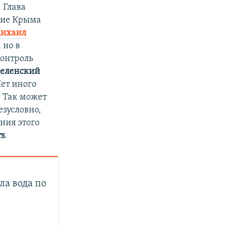
 Глава
ние Крыма
ихаил
 но в
контроль
еленский
ет иного
. Так может
езусловно,
ния этого
rs
.
ла вода по