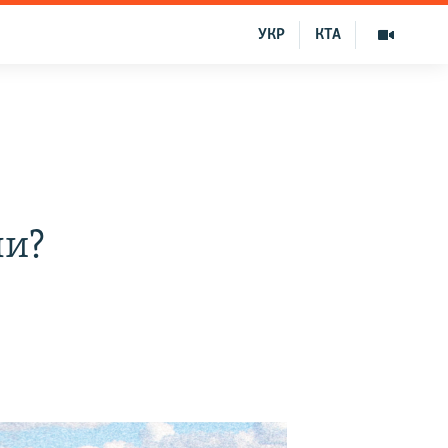
УКР
КТА
ли?