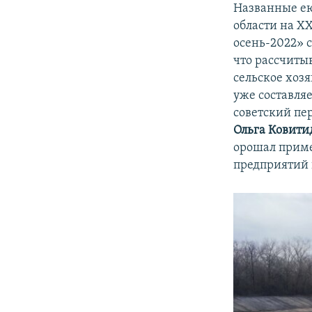
Названные ею
области на X
осень-2022» 
что рассчиты
сельское хоз
уже составляе
советский пер
Ольга Ковити
орошал приме
предприятий