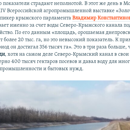
 показатели страдают неполнотой. В этот же день в М
XIV Всероссийской агропромышленной выставке «Золо
спикер крымского парламента
Владимир Константино
вает именно за счет воды Северо-Крымского канала по
яйство. По его данным «площадь, орошаемая днепровск
т более 20 тыс. га, но это невысокий показатель. К при
иод он достигал 356 тысяч га». Это в три раза больше,
ди
, хотя на самом деле Северо-Крымский канал в сво
рно 400 тысяч гектаров посевов и давал воду для мно
 промышленности и бытовых нужд.