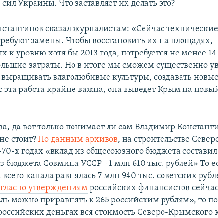
сил Украины. Что заставляет их делать это?
стантинов сказал журналистам: «Сейчас технически
ребуют замены. Чтобы восстановить их на площадях,
 к уровню хотя бы 2013 года, потребуется не менее 1
большие затраты. Но в итоге мы сможем существенно у
 выращивать влаголюбивые культуры, создавать новые
ас эта работа крайне важна, она выведет Крым на новы
а, да вот только понимает ли сам Владимир Константи
не стоит?
По данным архивов
, на строительстве Севе
-70-х годах «вклад из общесоюзного бюджета составил
из бюджета Совмина УССР - 1 млн 610 тыс. рублей» То е
 всего канала равнялась 7 млн 940 тыс. советских рубл
огласно утверждениям
российских финансистов сейчас
ль можно приравнять к 265 российским рублям», то по
оссийских деньгах вся стоимость Северо-Крымского 