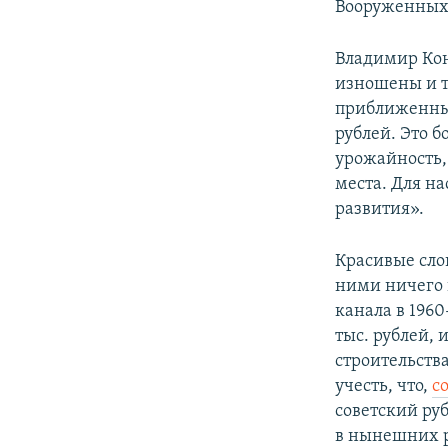
Вооруженных 
Владимир Кон
изношены и т
приближенных
рублей. Это 
урожайность,
места. Для н
развития».
Красивые слов
ними ничего 
канала в 1960
тыс. рублей, 
строительства
учесть, что,
с
советский руб
в нынешних р