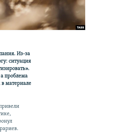
пания. Из-за
гу: ситуация
тизировать».
 а проблема
 в материале
 привели
тике,
ронул
рариев.