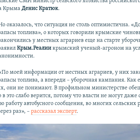
ымские СМИ министр сельского хозяйства российског
ва Крыма
Денис Кратюк
.
Но оказалось, что ситуация не столь оптимистична. «Д
запасы топлива», о которых говорили крымские чинов
закончились у местных аграриев еще на старте убороч
заявил
Крым.Реалии
крымский ученый-агроном на ус
анонимности.
«По моей информации от местных аграриев, у них за
запасы топлива, а впереди – уборочная кампания. Как е
ях, они не понимают. В профильном министерстве об
 в это слабо верится, потому что власти не могут даже
ю работу автобусного сообщения, во многих сельских 
ерез раз», –
рассказал эксперт
.