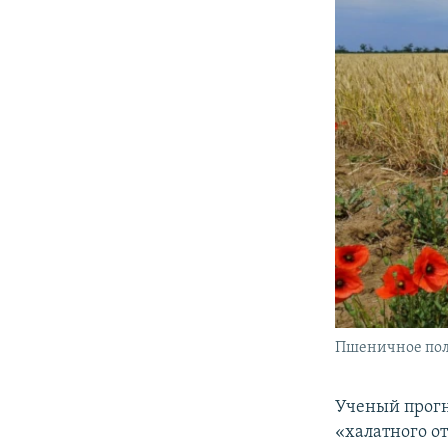
Пшеничное поле
Ученый прогн
«халатного о