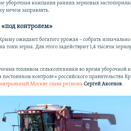
не уборочная кампания ранних зерновых застопорилас
ку нечем заправлять.
– «под контролем»
в Крыму ожидают богатого урожая – собрать изначальн
на тонн зерна. Для этого задействуют 1,4 тысячи зерн
ечения топливом сельхозтехники во время уборочной
а постоянном контроле» российского правительства К
контрольный Москве глава региона
Сергей Аксенов
.