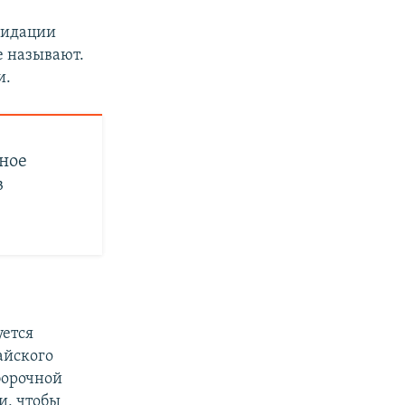
видации
е называют.
и.
ное
в
уется
айского
борочной
и, чтобы