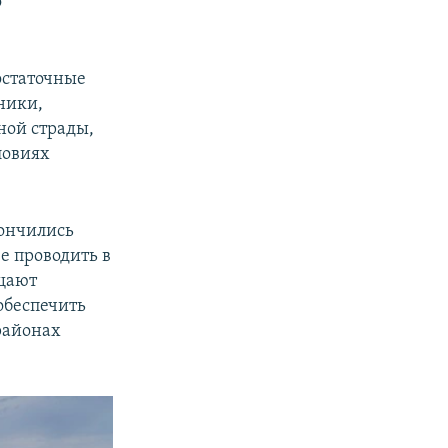
о
остаточные
ники,
ной страды,
ловиях
кончились
е проводить в
ещают
 обеспечить
районах