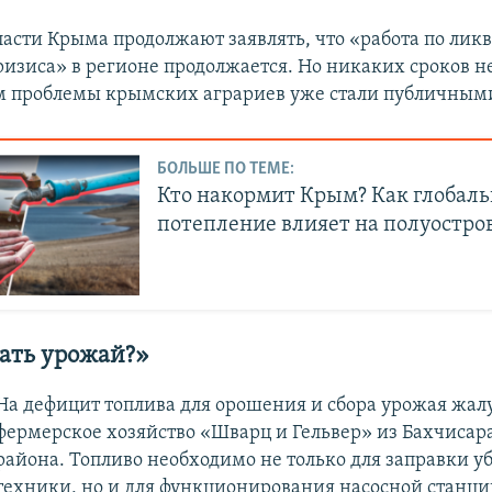
ласти Крыма продолжают заявлять, что «работа по лик
ризиса» в регионе продолжается. Но никаких сроков н
 проблемы крымских аграриев уже стали публичным
БОЛЬШЕ ПО ТЕМЕ:
Кто накормит Крым? Как глобаль
потепление влияет на полуостро
рать урожай?»
На дефицит топлива для орошения и сбора урожая жал
фермерское хозяйство «Шварц и Гельвер» из Бахчисар
района. Топливо необходимо не только для заправки у
техники, но и для функционирования насосной станци