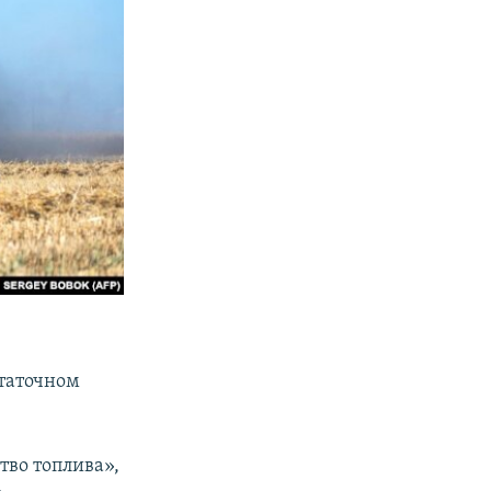
статочном
тво топлива»,