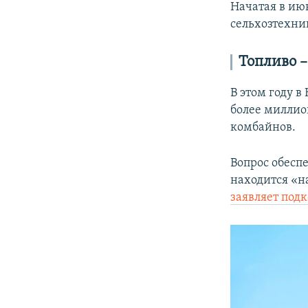
Начатая в ию
сельхозтехни
Топливо 
В этом году 
более миллио
комбайнов.
Вопрос обесп
находится «н
заявляет под