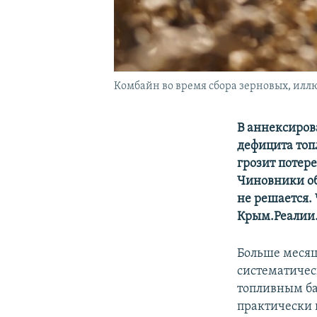
Комбайн во время сбора зерновых, илл
В аннексиров
дефицита топ
грозит потер
Чиновники об
не решается.
Крым.Реалии
Больше месяц
систематичес
топливным ба
практически 