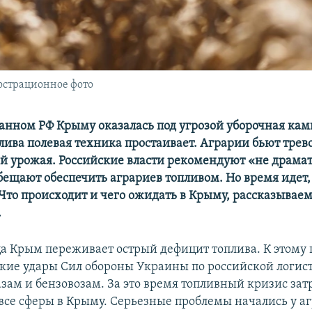
юстрационное фото
анном РФ Крыму оказалась под угрозой уборочная кам
лива полевая техника простаивает. Аграрии бьют трево
ей урожая. Российские власти рекомендуют «не драма
ещают обеспечить аграриев топливом. Но время идет,
 Что происходит и чего ожидать в Крыму, рассказываем
.
а Крым переживает острый дефицит топлива. К этому
кие удары Сил обороны Украины по российской логис
зам и бензовозам. За это время топливный кризис зат
все сферы в Крыму. Серьезные проблемы начались у аг