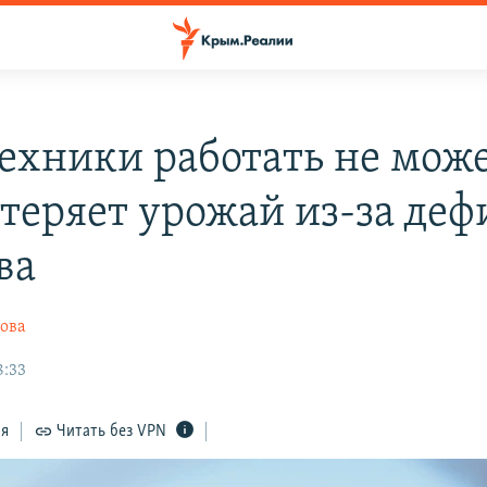
техники работать не мож
теряет урожай из-за деф
ва
ова
8:33
ся
Читать без VPN