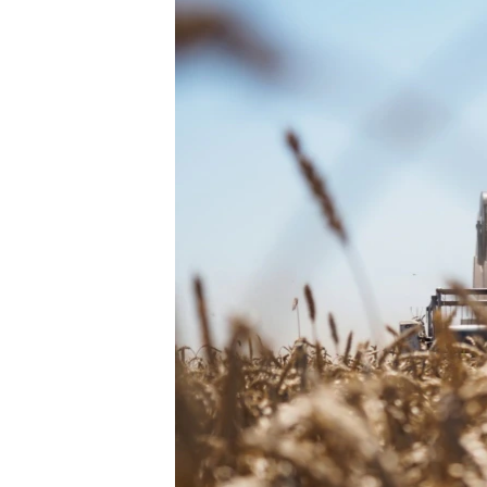
ПОБЕДИТЕЛЕЙ НЕ СУДЯТ?
КРЫМ.НЕПОКОРЕННЫЙ
ELIFBE
УКРАИНСКАЯ ПРОБЛЕМА КРЫМА