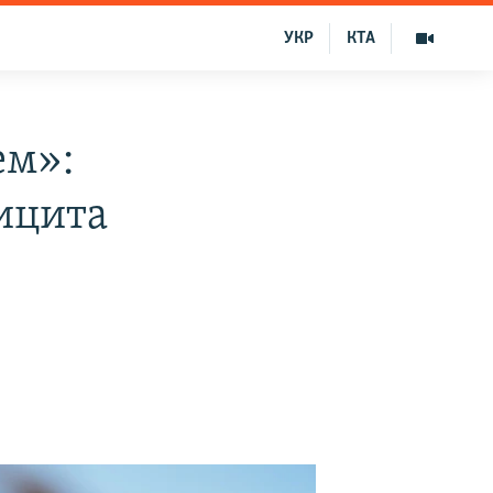
УКР
КТА
ем»:
ицита