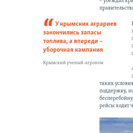
– убеждал кр
правительст
У крымских аграриев
закончились запасы
топлива, а впереди –
уборочная кампания
Крымский ученый-агроном
таких услови
поддержку, но
бесперебойну
рейсы ходят ч