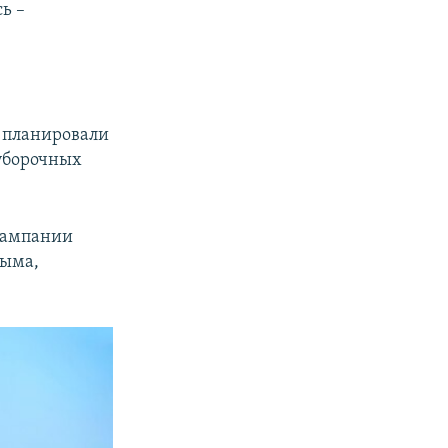
ь –
о планировали
оуборочных
 кампании
рыма,