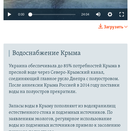
Auto
0:00
24:04
270p
Загрузить
360p
Auto
270p
360p
480p
480p
Водоснабжение Крыма
1080p
1080p
Украина обеспечивала до 85% потребностей Крыма в
пресной воде через Северо-Крымский канал,
соединяющий главное русло Днепра с полуостровом.
После аннексии Крыма Россией в 2014 году поставки
воды на полуостров прекратили.
Запасы воды в Крыму пополняют из водохранилищ
естественного стока и подземных источников. По
заявлениям экологов, регулярное использование
воды из подземных источников привело к засолению