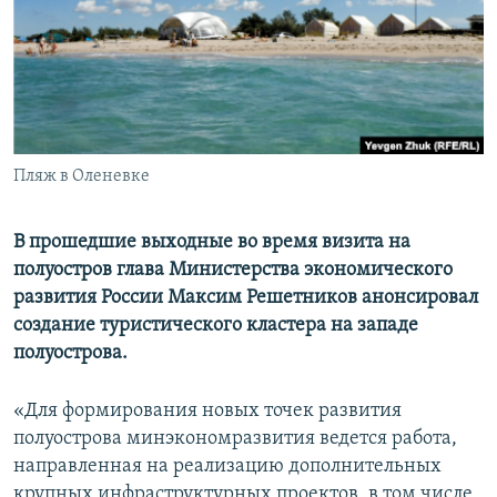
ПРИСОЕДИНЯЙТЕСЬ!
ПОБЕДИТЕЛЕЙ НЕ СУДЯТ?
КРЫМ.НЕПОКОРЕННЫЙ
ELIFBE
УКРАИНСКАЯ ПРОБЛЕМА КРЫМА
Все сайты RFE/RL
Пляж в Оленевке
В прошедшие выходные во время визита на
полуостров глава Министерства экономического
развития России Максим Решетников анонсировал
создание туристического кластера на западе
полуострова.
«Для формирования новых точек развития
полуострова минэкономразвития ведется работа,
направленная на реализацию дополнительных
крупных инфраструктурных проектов, в том числе