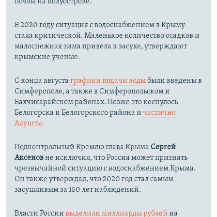
почвы на полуострове.
В 2020 году ситуация с водоснабжением в Крыму
стала критической. Маленькое количество осадков и
малоснежная зима привела к засухе, утверждают
крымские ученые.
С конца августа
графики подачи воды
были введены в
Симферополе, а также в Симферопольском и
Бахчисарайском районах. Позже это коснулось
Белогорска и Белогорского района и
частично
Алушты.
Подконтрольный Кремлю глава Крыма
Сергей
Аксенов
не исключил, что Россия может признать
чрезвычайной ситуацию с водоснабжением Крыма.
Он также утверждал, что 2020 год стал самым
засушливым за 150 лет наблюдений.​
Власти России
выделили миллиарды рублей
на