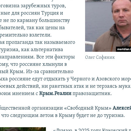
говизна зарубежных туров,
ные для россиян Турция и
е не по карману большинству
бывателей, так как цены на
тремительно взлетели.
я пропаганда так называемого
туризма, как альтернатива
аправлениям. Все эти факторы
Олег Софяник
ому, что россияне хлынули в
ый Крым. Из-за сравнительно
ыха россияне едут отдыхать у Черного и Азовского мор
боевых действий, ни ракетных атак и не терзаясь мука
своим мнением с
Крым.Реалии
правозащитник.
общественной организации «Свободный Крым»
Алексе
, что следующим летом в Крыму будет не до туризма.
«Думаю, в 2025 году Крымский 