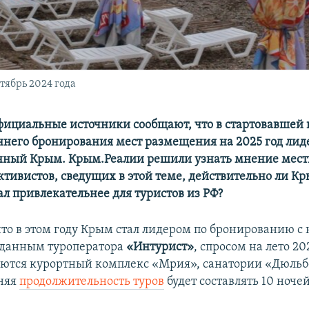
тябрь 2024 года
фициальные источники сообщают, что в стартовавшей 
него бронирования мест размещения на 2025 год лид
нный Крым. Крым.Реалии решили узнать мнение мес
активистов, сведущих в этой теме, действительно ли К
ал привлекательнее для туристов из РФ?
что в этом году Крым стал лидером по бронированию с
 данным туроператора
«Интурист»
, спросом на лето 20
ются курортный комплекс «Mрия», санатории «Дюльб
няя
продолжительность туров
будет составлять 10 ночей