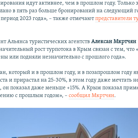
ирования идут активнее, чем в прошлом году. Только з
елано в пять раз больше бронирований на следующий го
период 2023 года», – также отмечают
представители т
нт Альянса туристических агентств
Алексан Мкртчян
значительный рост турпотока в Крым связан с тем, что 
ены или подняли незначительно с прошлого года».
ан, который и в прошлом году, и в позапрошлом году я
та и прирастал на 25-30%, в этом году даже мечтать н
, он показал даже меньше +15%. А Крым показал прим
внению с прошлым годом», –
сообщил Мкртчян
.