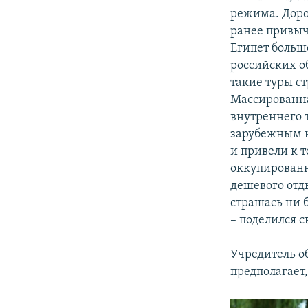
режима. Доро
ранее привыч
Египет больш
российских о
такие туры с
Массированна
внутреннего 
зарубежным н
и привели к т
оккупированн
дешевого отд
страшась ни 
– поделился 
Учредитель 
предполагает