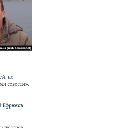
ей, не
ми совести»,
й Ефремов
полуостров