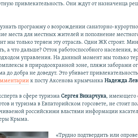
ртную привлекательность. Они ждут от назначенца ре
 узнать программу о возрождении санаторно-курортно
очие места для местных жителей и пополнение местног
т мы только теряем эту отрасль. Одни ЖК строят. Мин
ь, а что дальше? Отток работоспособного населения, в
подходом управления. На данный момент мы только те
плексы в природоохранной зоне, пляжи заборами о
а до добра не доведут. Это убивает привлекательность
комментарии
к посту Аксенова крымчанка
Надежда Лев
сперта в сфере туризма
Сергея Викарчука
, имеющего 
ртов и туризма в Евпаторийском горсовете, не стоит п
учиваемой российскими властями информации касате
феры Крыма.
«Трудно подтвердить или опров