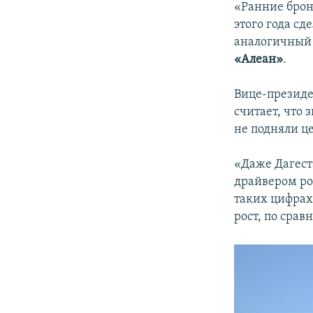
«Ранние брон
этого года сд
аналогичный 
«Алеан»
.
Вице-президе
считает, что 
не подняли ц
«Даже Дагест
драйвером рос
таких цифрах
рост, по сра