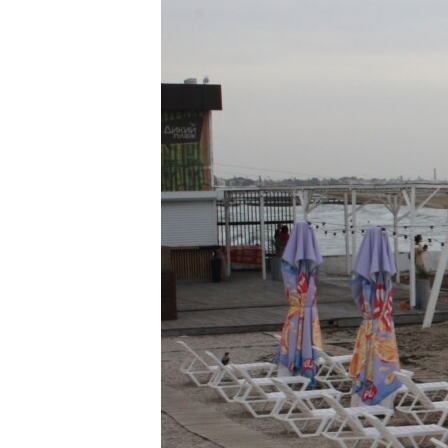
ПОБЕДИТЕЛЕЙ НЕ СУДЯТ?
КРЫМ.НЕПОКОРЕННЫЙ
ELIFBE
УКРАИНСКАЯ ПРОБЛЕМА КРЫМА