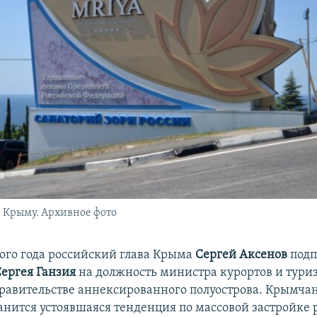
 Крыму. Архивное фото
того года российский глава Крыма
Сергей Аксенов
подп
Сергея Ганзия
на должность министра курортов и тури
равительстве аннексированного полуострова. Крымчан
анится устоявшаяся тенденция по массовой застройке р