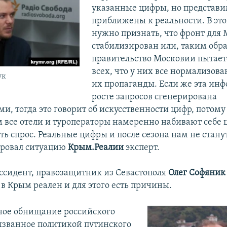
указанные цифры, но представи
приближены к реальности. В это
нужно признать, что фронт для
стабилизирован или, таким обра
правительство Московии пытает
всех, что у них все нормализован
ук
их пропаганды. Если же эта ин
росте запросов сгенерирована
и, тогда это говорит об искусственности цифр, потом
м все отели и туроператоры намеренно набивают себе 
ь спрос. Реальные цифры и после сезона нам не станут
ровал ситуацию
Крым.Реалии
эксперт.
ссидент, правозащитник из Севастополя
Олег Софяник
 в Крым реален и для этого есть причины.
ное обнищание российского
ызванное политикой путинского