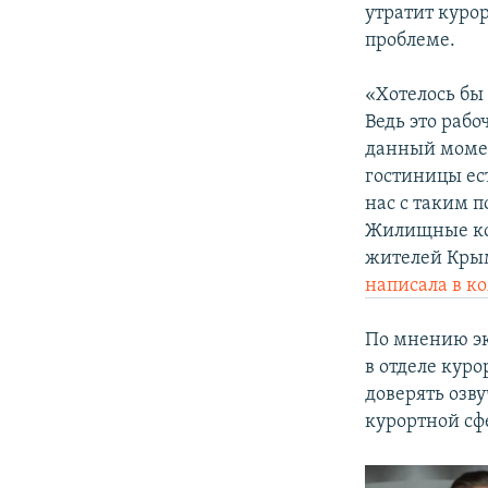
утратит куро
проблеме.
«Хотелось бы
Ведь это раб
данный момен
гостиницы ест
нас с таким 
Жилищные ком
жителей Крым
написала в 
По мнению эк
в отделе куро
доверять озв
курортной с