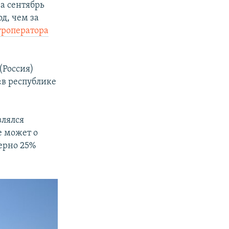
а сентябрь
д, чем за
уроператора
(Россия)
«в республике
влялся
е может о
ерно 25%