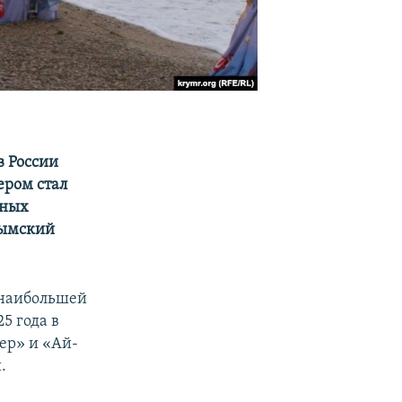
в России
ером стал
тных
рымский
 наибольшей
25 года в
ер» и «Ай-
.