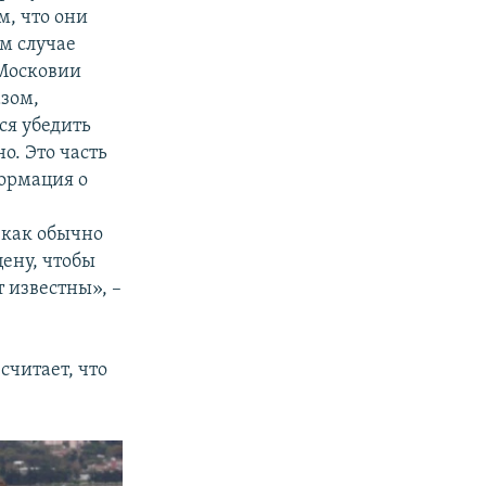
м, что они
м случае
 Московии
зом,
ся убедить
о. Это часть
формация о
у как обычно
цену, чтобы
 известны», –
считает, что