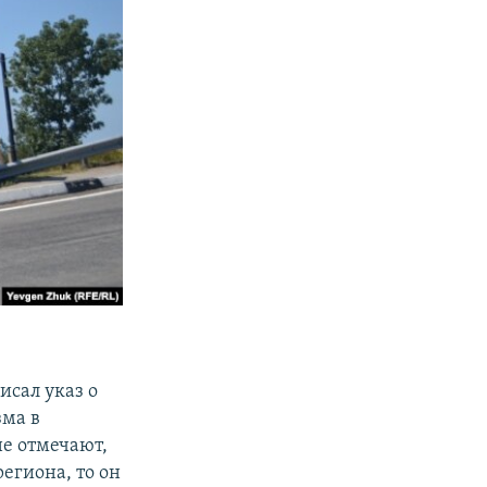
исал указ о
зма в
е отмечают,
егиона, то он