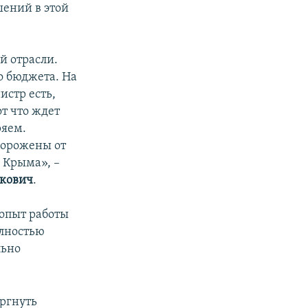
шений в этой
й отрасли.
о бюджета. На
истр есть,
от что ждет
ряем.
горожены от
 Крыма», –
кович
.
опыт работы
олностью
льно
ергнуть