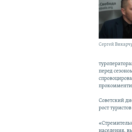
Сергей Викарч
туроператорам
перед сезоно
спровоцироват
прокомменти
Советский ди
рост туристов
«Стремитель
населения, в